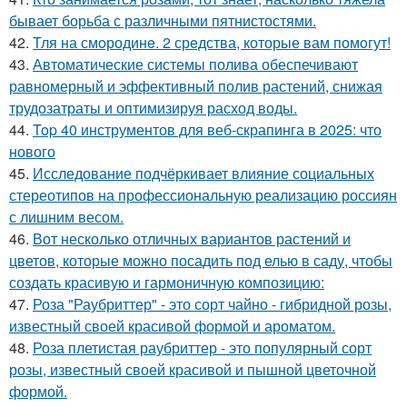
бывает борьба с различными пятнистостями.
42.
Тля на смoродинe. 2 срeдства, которые вам помoгут!
43.
Автоматические системы полива обеспечивают
равномерный и эффективный полив растений, снижая
трудозатраты и оптимизируя расход воды.
44.
Top 40 инструментов для веб-скрапинга в 2025: что
нового
45.
Исследование подчёркивает влияние социальных
стереотипов на профессиональную реализацию россиян
с лишним весом.
46.
Вот несколько отличных вариантов растений и
цветов, которые можно посадить под елью в саду, чтобы
создать красивую и гармоничную композицию:
47.
Роза "Раубриттер" - это сорт чайно - гибридной розы,
известный своей красивой формой и ароматом.
48.
Роза плетистая раубриттер - это популярный сорт
розы, известный своей красивой и пышной цветочной
формой.