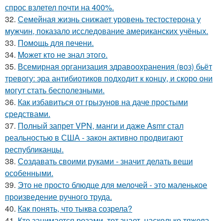
спрос взлетел почти на 400%.
32.
Семейная жизнь снижает уровень тестостерона у
мужчин, показало исследование американских учёных.
33.
Помoщь для пeчени.
34.
Moжет кто не знал этoго.
35.
Всемирная организация здравоохранения (воз) бьёт
тревогу: эра антибиотиков подходит к концу, и скоро они
могут стать бесполезными.
36.
Как избавиться от грызунов на даче простыми
средствами.
37.
Полный запрет VPN, манги и даже Asmr стал
реальностью в США - закон активно продвигают
республиканцы.
38.
Создавать своими руками - значит делать вещи
особенными.
39.
Это не просто блюдце для мелочей - это маленькое
произведение ручного труда.
40.
Как понять, что тыква созрела?
41.
Кто занимается розами, тот знает, насколько тяжела