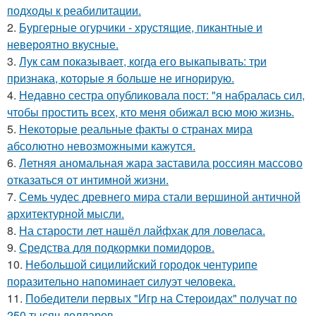
подходы к реабилитации.
2.
Бургерные огурчики - хрустящие, пикантные и
невероятно вкусные.
3.
Лук сам показывает, когда его выкапывать: три
признака, которые я больше не игнорирую.
4.
Недавно сестра опубликовала пост: "я набралась сил,
чтобы простить всех, кто меня обижал всю мою жизнь.
5.
Некоторые реальные факты о странах мира
абсолютно невозможными кажутся.
6.
Летняя аномальная жара заставила россиян массово
отказаться от интимной жизни.
7.
Семь чудес древнего мира стали вершиной античной
архитектурной мысли.
8.
На старости лет нашёл лайфхак для ловеласа.
9.
Средства для подкормки помидоров.
10.
Небольшой сицилийский городок чентурипе
поразительно напоминает силуэт человека.
11.
Победители первых "Игр на Стероидах" получат по
250 тысяч долларов.