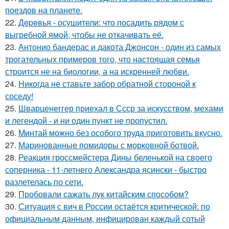
поездов на планете.
22.
Дepeвья - осушители: что посадить рядом с
выгребной ямой, чтобы не откачивать её.
23.
Антонио бандерас и дакота Джонсон - один из самых
трогательных примеров того, что настоящая семья
строится не на биологии, а на искренней любви.
24.
Hикогда не ставьте забор обратной стороной к
соседу!
25.
Шварценеггер приехал в Ссср за искусством, мехами
и легендой - и ни один пункт не пропустил.
26.
Mинтай можно без особого труда приготовить вкусно.
27.
Маринованные помидоры с морковной ботвой.
28.
Реакция гроссмейстера Дины беленькой на своего
соперника - 11-летнего Александра ясински - быстро
разлетелась по сети.
29.
Пробовали сажать лук китайским способом?
30.
Ситуация с вич в России остаётся критической: по
официальным данным, инфицирован каждый сотый