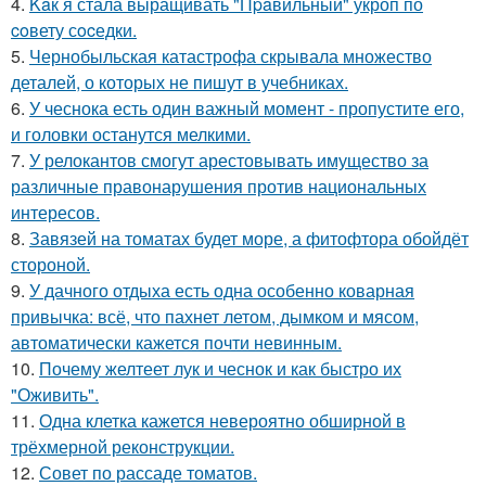
4.
Kaк я стала выращивать "Пpaвильный" укроп по
coвету сocедки.
5.
Чернобыльская катастрофа скрывала множество
деталей, о которых не пишут в учебниках.
6.
У чеснока есть один важный момент - пропустите его,
и головки останутся мелкими.
7.
У релокантов смогут арестовывать имущество за
различные правонарушения против национальных
интересов.
8.
Завязей на томатах будет море, а фитофтора обойдёт
стороной.
9.
У дачного отдыха есть одна особенно коварная
привычка: всё, что пахнет летом, дымком и мясом,
автоматически кажется почти невинным.
10.
Почему желтеет лук и чеснок и как быстро их
"Оживить".
11.
Одна клетка кажется невероятно обширной в
трёхмерной реконструкции.
12.
Совет по рассаде томатов.