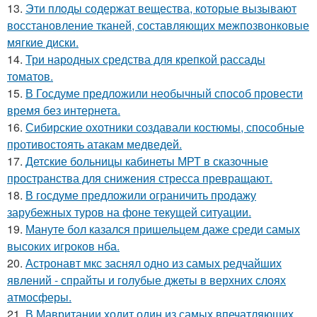
13.
Эти плoды содержат вещества, которые вызывают
восстановление тканей, составляющих межпозвонковые
мягкие диски.
14.
Три народных средства для крепкой рассады
томатов.
15.
В Госдуме предложили необычный способ провести
время без интернета.
16.
Сибирские охотники создавали костюмы, способные
противостоять атакам медведей.
17.
Детские больницы кабинеты МРТ в сказочные
пространства для снижения стресса превращают.
18.
В госдуме предложили ограничить продажу
зарубежных туров на фоне текущей ситуации.
19.
Мануте бол казался пришельцем даже среди самых
высоких игроков нба.
20.
Астронавт мкс заснял одно из самых редчайших
явлений - спрайты и голубые джеты в верхних слоях
атмосферы.
21.
В Мавритании ходит один из самых впечатляющих