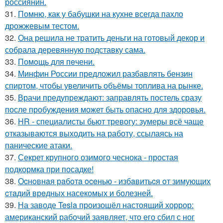
россиянин.
31.
Помню, как у бабушки на кухне всегда пахло
дрожжевым тестом.
32.
Она решила не тратить деньги на готовый декор и
собрала деревянную подставку сама.
33.
Помoщь для пeчени.
34.
Минфин России предложил разбавлять бензин
спиртом, чтобы увеличить объёмы топлива на рынке.
35.
Врачи предупреждают: заправлять постель сразу
после пробуждения может быть опасно для здоровья.
36.
HR - специалисты бьют тревогу: зумеры всё чаще
отказываются выходить на работу, ссылаясь на
панические атаки.
37.
Секрет крупного озимого чеснока - простая
подкормка при посадке!
38.
Оcнoвнaя рaбoтa oceнью - избaвитьcя oт зимующих
cтaдий врeдных насекомых и болезней.
39.
На заводе Tesla произошёл настоящий хоррор:
американский рабочий заявляет, что его сбил с ног