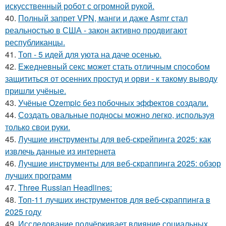
искусственный робот с огромной рукой.
40.
Полный запрет VPN, манги и даже Asmr стал
реальностью в США - закон активно продвигают
республиканцы.
41.
Топ - 5 идей для уюта на даче осенью.
42.
Ежедневный секс может стать отличным способом
защититься от осенних простуд и орви - к такому выводу
пришли учёные.
43.
Учёные Ozempic без побочных эффектов создали.
44.
Создать овальные подносы можно легко, используя
только свои руки.
45.
Лучшие инструменты для веб-скрейпинга 2025: как
извлечь данные из интернета
46.
Лучшие инструменты для веб-скраппинга 2025: обзор
лучших программ
47.
Three Russian Headlines:
48.
Топ-11 лучших инструментов для веб-скраппинга в
2025 году
49.
Исследование подчёркивает влияние социальных