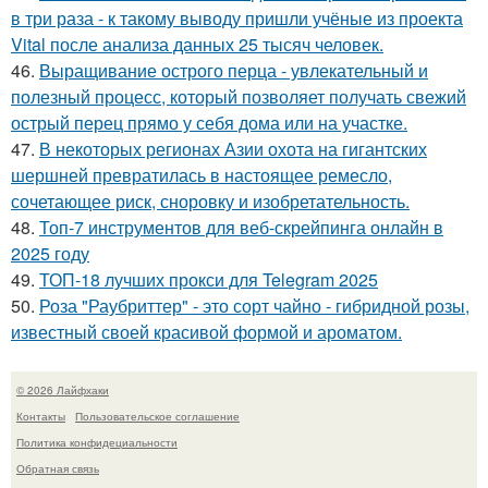
в три раза - к такому выводу пришли учёные из проекта
Vital после анализа данных 25 тысяч человек.
46.
Выращивание острого перца - увлекательный и
полезный процесс, который позволяет получать свежий
острый перец прямо у себя дома или на участке.
47.
В некоторых регионах Азии охота на гигантских
шершней превратилась в настоящее ремесло,
сочетающее риск, сноровку и изобретательность.
48.
Топ-7 инструментов для веб-скрейпинга онлайн в
2025 году
49.
ТОП-18 лучших прокси для Telegram 2025
50.
Роза "Раубриттер" - это сорт чайно - гибридной розы,
известный своей красивой формой и ароматом.
© 2026 Лайфхаки
Контакты
Пользовательское соглашение
Политика конфидециальности
Обратная связь