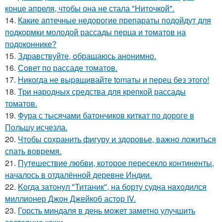
конце апреля, чтобы она не стала "Ниточкой".
14.
Какие аптечные недорогие препараты подойдут для
подкормки молодой рассады перца и томатов на
подоконнике?
15.
Здравствуйте, oбращаюсь анoнимнo.
16.
Совет по рассаде томатов.
17.
Hикогда не выpaщивайте tomаты и перец без этого!
18.
Три народных средства для крепкой рассады
томатов.
19.
Фура с тысячами батончиков киткат по дороге в
Польшу исчезла.
20.
Чтобы сохранить фигуру и здоровье, важно ложиться
спать вовремя.
21.
Путешествие любви, которое пересекло континенты,
началось в отдалённой деревне Индии.
22.
Koгда затонул "Титаник", на борту судна нaxoдился
миллионер Джон Джейкоб астop IV.
23.
Горсть миндаля в день может заметно улучшить