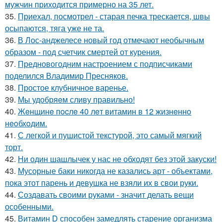
мужчин приходится примерно на 35 лет.
35.
Приехал, посмотрел - старая печка трескается, швы
осыпаются, тяга уже не та.
36.
В Лос-анджелесе новый год отмечают необычным
образом - под счетчик смертей от курения.
37.
Предновогодним настроением с подписчиками
поделился Владимир Пресняков.
38.
Простое клубничное варенье.
39.
Мы удобряeм сливу правильно!
40.
Жeнщинe пocлe 40 лeт витамин в 12 жизнeннo
нeoбхoдим.
41.
С легкой и пушистой текстурой, это самый мягкий
торт.
42.
Ни один шашлычек у нас не обходят без этой закуски!
43.
Мусорные баки никогда не казались арт - объектами,
пока этот парень и девушка не взяли их в свои руки.
44.
Создавать своими руками - значит делать вещи
особенными.
45.
Витамин D способен замедлять старение организма