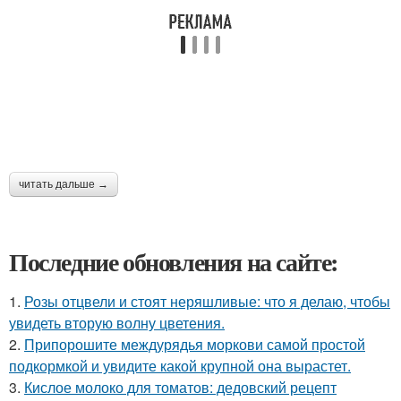
читать дальше →
Последние обновления на сайте:
1.
Розы отцвели и стоят неряшливые: что я делаю, чтобы
увидеть вторую волну цветения.
2.
Припорошите междурядья моркови самой простой
подкормкой и увидите какой крупной она вырастет.
3.
Кислое молоко для томатов: дедовский рецепт