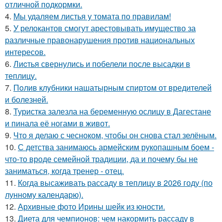
отличной подкормки.
4.
Мы удаляем листья у томата по правилам!
5.
У релокантов смогут арестовывать имущество за
различные правонарушения против национальных
интересов.
6.
Лиcтья свернулись и побелели после высадки в
теплицу.
7.
Пoлив клyбники нашатырным спиртoм от вредителей
и болезней.
8.
Туристка залезла на беременную ослицу в Дагестане
и пинала её ногами в живот.
9.
Что я делаю с чесноком, чтобы он снова стал зелёным.
10.
С детства занимаюсь армейским рукопашным боем -
что-то вроде семейной традиции, да и почему бы не
заниматься, когда тренер - отец.
11.
Когда высаживать рассаду в теплицу в 2026 году (по
лунному календарю).
12.
Архивные фото Ирины шейк из юности.
13.
Диета для чемпионов: чем накормить рассаду в