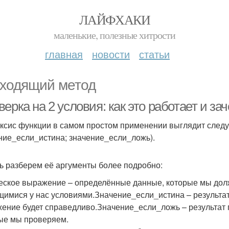
ЛАЙФХАКИ
маленькие, полезные хитрости
главная
новости
статьи
ходящий метод
ерка на 2 условия: как это работает и за
ксис функции в самом простом применении выглядит сле
ние_если_истина; значение_если_ложь).
ь разберем её аргументы более подробно:
еское выражение – определённые данные, которые мы долж
имися у нас условиями.Значение_если_истина – результат 
ение будет справедливо.Значение_если_ложь – результат 
ые мы проверяем.