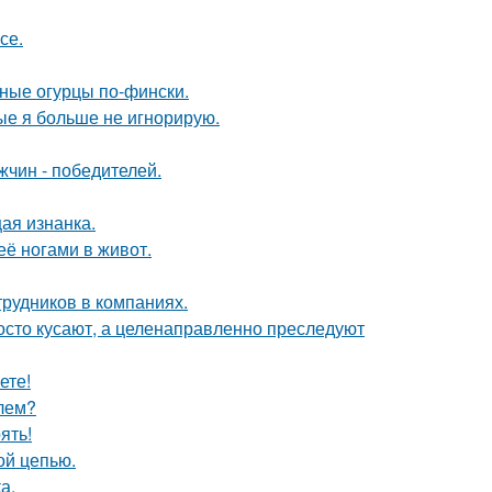
се.
ные огурцы по-фински.
рые я больше не игнорирую.
чин - победителей.
щая изнанка.
её ногами в живот.
рудников в компаниях.
осто кусают, а целенаправленно преследуют
ете!
елем?
ять!
ой цепью.
а.