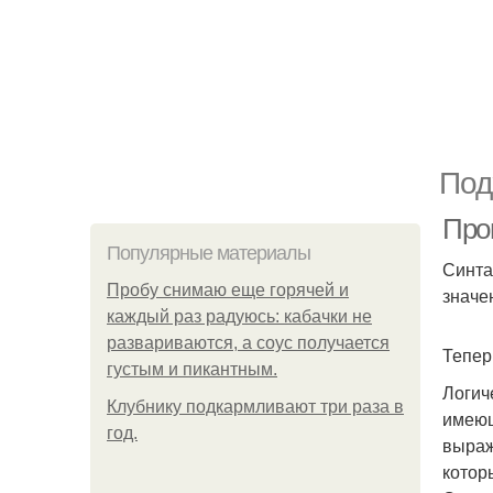
Под
Пров
Популярные материалы
Синта
Пробу снимаю еще горячей и
значе
каждый раз радуюсь: кабачки не
развариваются, а соус получается
Тепер
густым и пикантным.
Логич
Клубнику подкaрмливают три раза в
имеющ
гoд.
выраж
котор