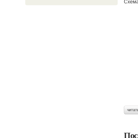
Схема
читат
Пос