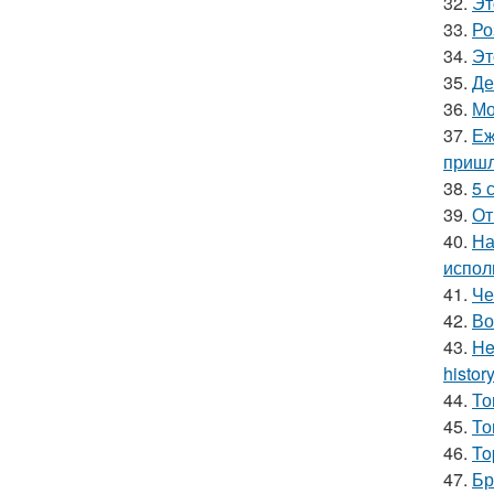
32.
Эт
33.
Ро
34.
Эт
35.
Де
36.
Мо
37.
Еж
пришл
38.
5 
39.
От
40.
На
испол
41.
Че
42.
Во
43.
He
history
44.
То
45.
То
46.
To
47.
Бр