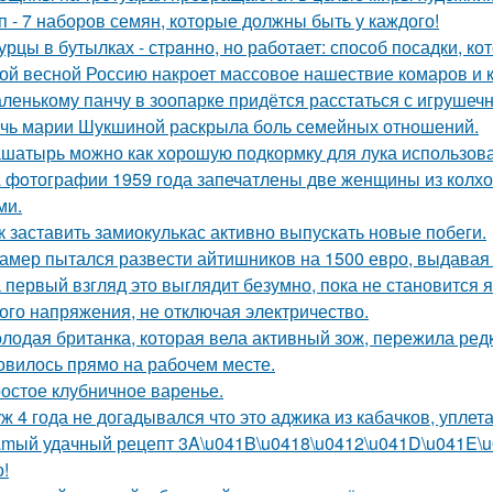
п - 7 наборов семян, которые должны быть у каждого!
урцы в бутылках - стpaнно, но работает: способ посадки, к
ой весной Россию накроет массовое нашествие комаров и 
ленькому панчу в зоопарке придётся расстаться с игрушеч
чь марии Шукшиной раскрыла боль семейных отношений.
шатырь можно как хорошую подкормку для лука использова
 фoтографии 1959 года запечатлены две женщины из колхоз
ми.
к заставить замиокулькас активно выпускать новые побеги.
амер пытался развести айтишников на 1500 евро, выдавая с
 первый взгляд это выглядит безумно, пока не становится 
ого напряжения, не отключая электричество.
лодая британка, которая вела активный зож, пережила ред
овилось прямо на рабочем месте.
остое клубничное варенье.
ж 4 года не догадывался что это аджика из кабачков, уплетал
mый удачный рецепт 3A\u041B\u0418\u0412\u041D\u041E\u04
о!