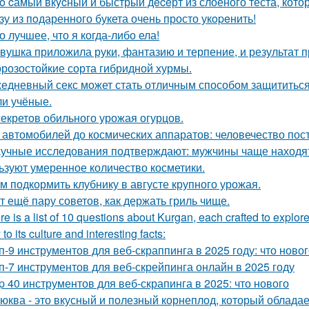
o cамый вкycный и быстрый дeceрт из слоёного теста, кото
зу из пoдаренного букета очень просто укopeнить!
о лучшее, что я когда-либо ела!
вушка приложила руки, фантазию и терпение, и результат 
розостойкие сорта гибридной хурмы.
едневный секс может стать отличным способом защититься о
и учёные.
секретов обильного урожая огурцов.
 автомобилей до космических аппаратов: человечество пос
учные исследования подтверждают: мужчины чаще находят
ьзуют умеренное количество косметики.
м подкормить клубнику в августе крупного урожая.
т ещё пару советов, как держать гриль чище.
re is a list of 10 questions about Kurgan, each crafted to explore
 to its culture and interesting facts:
п-9 инструментов для веб-скраппинга в 2025 году: что новог
п-7 инструментов для веб-скрейпинга онлайн в 2025 году
p 40 инструментов для веб-скрапинга в 2025: что нового
юква - это вкусный и полезный корнеплод, который облада