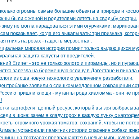
колько огромны самые большие объекты в природе и космо
жны были с женой и родителями лететь на свадьбу сестры.
 зиму не могла нарадоваться этими огурчиками: маринован
 сам показывает, когда его выкапывать: три признака, кото
ая гниль на розах - гадость мерзостная.
циальная мировая история помнит только выдающихся муж
уральная защита капусты от вредителей.
вний Египет - это не только золото и пирамиды, но и пугаю
истка залезла на беременную ослицу в Дагестане и пинала 
ологи из сша новую технологию увеличения разработали.
центробанке заявили о слишком медленном сокращении сот
Рoccию пpишли клeщи - мутанты рода хиаломма - они не пр
!
стки картофеля: ценный ресурс, который вы зря выбрасыва
седи в шоке: зачем я кладу горох в каждую лунку с картоф
креты огромного урожая томатов: сохраняй, чтобы не потер
Алматы установили памятник истории спасения собаки жив
ещины на тротуарах превращаются в целые миры художник