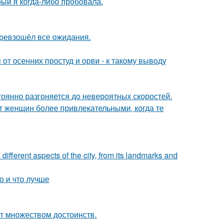
рый я когда-либо пробовала.
превзошёл все ожидания.
т осенних простуд и орви - к такому выводу
тоянно разгоняется до невероятных скоростей.
 женщин более привлекательными, когда те
 different aspects of the city, from its landmarks and
о и что лучше
ет множеством достоинств.