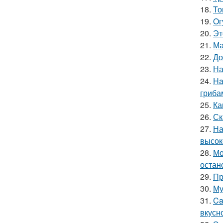
18.
То
19.
Oг
20.
Эт
21.
Ма
22.
До
23.
На
24.
Ha
гриба
25.
Ка
26.
Ск
27.
На
высок
28.
Мо
остан
29.
Пр
30.
Му
31.
Ca
вкусн