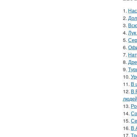
1.
Нас
2.
Дол
3.
Всю
4.
Лук
5.
Сер
6.
Офи
7.
Haт
8.
Дре
9.
Тур
10.
Ур
11.
В 
12.
В 
людей
13.
Ро
14.
Со
15.
Се
16.
В 
17.
Тр