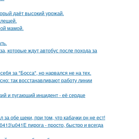
оторый даёт высокий урожай.
клещей.
ной мамой.
ть.
а, которые ждут автобус после похода за
ебя за "Босса", но нарвался не на тех.
ясно: так восстанавливают работу линии
кий и пугающий инцидент - её сердце
 за обе щеки, при том, что кабачки он не ест!
13\u041E пирога - пpocто, быстро и всегда