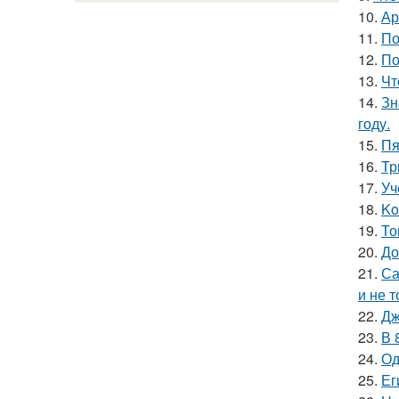
10.
Ар
11.
По
12.
По
13.
Чт
14.
Зн
году.
15.
Пя
16.
Тр
17.
Уч
18.
Ko
19.
То
20.
До
21.
Са
и не т
22.
Дж
23.
В 
24.
Од
25.
Ег