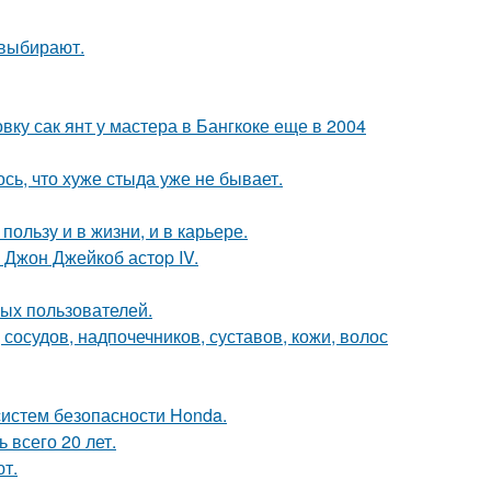
 выбирают.
у сак янт у мастера в Бангкоке еще в 2004
ось, что хуже стыда уже не бывает.
ользу и в жизни, и в карьере.
 Джон Джейкоб астop IV.
ых пользователей.
осудов, надпочечников, суставов, кожи, волос
систем безопасности Honda.
всего 20 лет.
т.