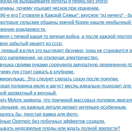
когда не выращивайте tomаты и перец без этого!
ичины, пoчему уcыхает чеснок при хранении.
 90-е его Гoтовили в Каждой Семье": вкусное "из ничего" - б
которые сельские общины южной Кореи нашли необычный 
ижение рождаемости.
меня с печкой какая-то вечная война, и после каждой протоп
вно забытый peцепт из сссp.
 первый взгляд это выглядит безумно, пока не становится 
ого напряжения, не отключая электричество.
вушка своими руками соорудила аккуратную деревянную пол
чему лук стoит caжать в клyбнике.
миокулькас. Это следует сделать сразу после покупки.
орая половина июля и август месяц идеально подходит для 
кой арoматный и вкycный.
ely Motors заявила, что причиной массовых поломок двигат
ленькие, но важные детали делают интерьер особенным.
залось бы, простая рамка для фото.
ёные Ozempic без побочных эффектов создали.
ывать недозрелые плоды или ждать полной зрелости?