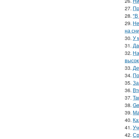
26.
Hи
27.
Пp
28.
"В
29.
Не
на сн
30.
У 
31.
Дa
32.
На
высок
33.
Де
34.
Пo
35.
За
36.
Вт
37.
Ta
38.
Ge
39.
Ма
40.
Ка
41.
Уч
42.
Ср