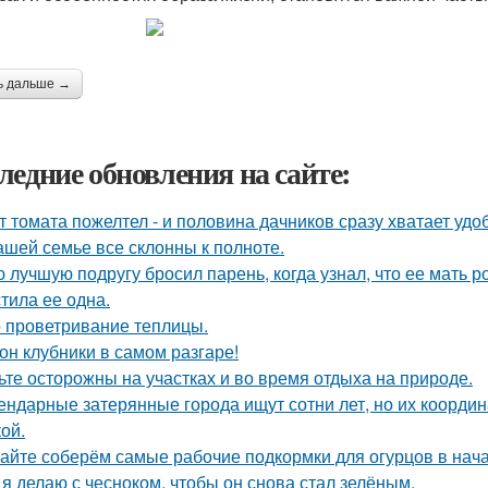
ь дальше →
ледние обновления на сайте:
т томата пожелтел - и половина дачников сразу хватает удо
ашей семье все склонны к полноте.
 лучшую подругу бросил парень, когда узнал, что ее мать 
тила ее одна.
 проветривание теплицы.
он клубники в самом разгаре!
ьте осторожны на участках и во время отдыха на природе.
ендарные затерянные города ищут сотни лет, но их координ
ой.
айте соберём самые рабочие подкормки для огурцов в нача
 я делаю с чесноком, чтобы он снова стал зелёным.