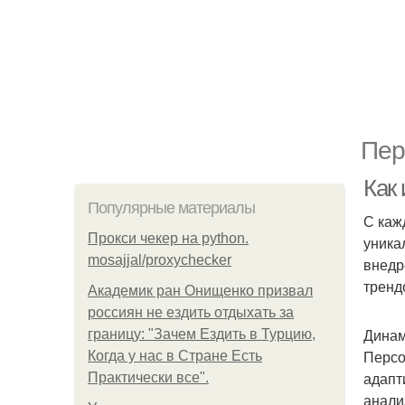
Пер
Как 
Популярные материалы
С каж
Прокси чекер на python.
уника
mosajjal/proxychecker
внедр
тренд
Академик ран Онищенко призвал
россиян не ездить отдыхать за
Динам
границу: "Зачем Ездить в Турцию,
Персо
Когда у нас в Стране Есть
адапт
Практически все".
анали