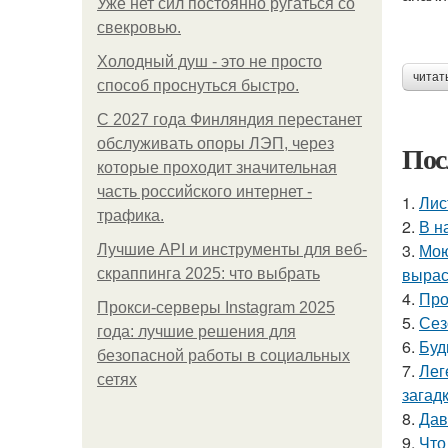
Уже нет сил постоянно ругаться со
свекровью.
Холодный душ - это не просто
читат
способ проснуться быстро.
С 2027 года Финляндия перестанет
обслуживать опоры ЛЭП, через
Пос
которые проходит значительная
часть российского интернет -
1.
Лис
трафика.
2.
В н
3.
Мою
Лучшие API и инструменты для веб-
вырас
скраппинга 2025: что выбрать
4.
Про
Прокси-серверы Instagram 2025
5.
Сез
года: лучшие решения для
6.
Буд
безопасной работы в социальных
7.
Лег
сетях
загадк
8.
Дав
9.
Что