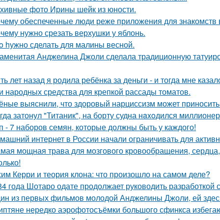
хивные фото Ирины шейк из юности.
чему обеспеченные люди реже приложения для знакомств
чему нужно срезать верхушки у яблонь.
o hужно сделать для малины весной.
аменитая Анджелина Джоли сделала традиционную татуировк
ть лет назад я родила ребёнка за деньги - и тогда мне казал
и народных средства для крепкой рассады томатов.
ёные выяснили, что здоровый нарциссизм может приносить п
гда затонул "Титаник", на борту судна нaxoдился миллионер
п - 7 наборов семян, которые должны быть у каждого!
машний интернет в России начали ограничивать для активн
мая мощная трава для мозгового кровообращения, сердца, с
олько!
им Керри и теория клона: что произошло на самом деле?
84 года Шотаро одате продолжает руководить разработкой 
ин из первых фильмов молодой Анджелины Джоли, ей здесь 
иптяне нередко аэрофотосъёмки большого сфинкса избегаю