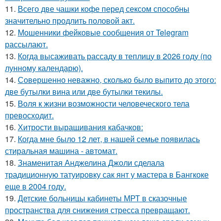
11.
Всего две чашки кофе перед сексом способны
значительно продлить половой акт.
12.
Мошенники фейковые сообщения от Telegram
рассылают.
13.
Когда высаживать рассаду в теплицу в 2026 году (по
лунному календарю).
14.
Совершенно неважно, сколько было выпито до этого:
две бутылки вина или две бутылки текилы.
15.
Воля к жизни возможности человеческого тела
превосходит.
16.
Хитрости выращивания кабачков:
17.
Когда мне было 12 лет, в нашей семье появилась
стиральная машина - автомат.
18.
Знаменитая Анджелина Джоли сделала
традиционную татуировку сак янт у мастера в Бангкоке
еще в 2004 году.
19.
Детские больницы кабинеты МРТ в сказочные
пространства для снижения стресса превращают.