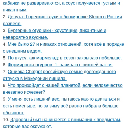
кабачки не развариваются, а соус получается густым и
пикантным.
2.
Депутат Горелкин слухи о блокировке Steam в России
развеял.
3.
Бургерные огурчики - хрустящие, пикантные и
невероятно вкусные.
4.
Мне было 27 и никаких отношений, хотя всё в порядке
с внешним видом.
5.
По вкусу, как мармелад: в сезон закрываю побольше.
6.
Формировка огурцов. 1. начинаю с нижней части.
7.
Ошибка Chatgpt российскую семью долгожданного
отпуска в Македонии лишила.
8.
Что произойдет с нашей планетой, если человечество
внезапно исчезнет?
9.
У меня есть лишний вес, пытаюсь как-то двигаться и
есть поменьше, но за зиму всё равно набрала больше
обычного.
10.
Здоровый быт начинается с внимания к предметам,
которые вас окружают.