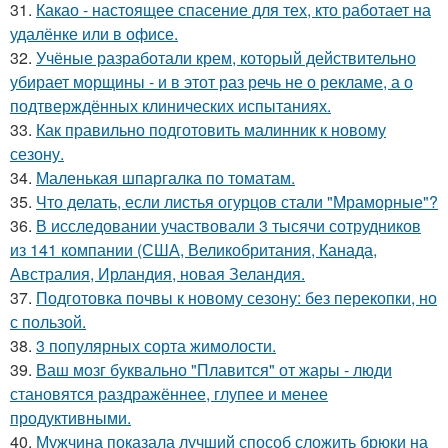
31.
Какао - настоящее спасение для тех, кто работает на
удалёнке или в офисе.
32.
Учёные разработали крем, который действительно
убирает морщины - и в этот раз речь не о рекламе, а о
подтверждённых клинических испытаниях.
33.
Как правильно подготовить малинник к новому
сезону.
34.
Маленькая шпаргалка по томатам.
35.
Что делать, если листья огурцов стали "Мраморные"?
36.
В исследовании участвовали 3 тысячи сотрудников
из 141 компании (США, Великобритания, Канада,
Австралия, Ирландия, новая Зеландия.
37.
Подготовка почвы к новому сезону: без перекопки, но
с пользой.
38.
3 популярных сорта жимолости.
39.
Ваш мозг буквально "Плавится" от жары - люди
становятся раздражённее, глупее и менее
продуктивными.
40.
Мужчина показала лучший способ сложить брюки на