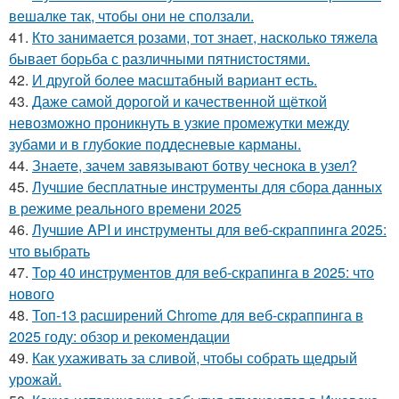
вешалке так, чтобы они не сползали.
41.
Кто занимается розами, тот знает, насколько тяжела
бывает борьба с различными пятнистостями.
42.
И другой более масштабный вариант есть.
43.
Даже самой дорогой и качественной щёткой
невозможно проникнуть в узкие промежутки между
зубами и в глубокие поддесневые карманы.
44.
Знаете, зачем завязывают ботву чеснока в узел?
45.
Лучшие бесплатные инструменты для сбора данных
в режиме реального времени 2025
46.
Лучшие API и инструменты для веб-скраппинга 2025:
что выбрать
47.
Top 40 инструментов для веб-скрапинга в 2025: что
нового
48.
Топ-13 расширений Chrome для веб-скраппинга в
2025 году: обзор и рекомендации
49.
Как ухаживать за сливой, чтобы собрать щедрый
урожай.