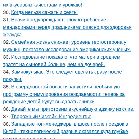
их вкусовым качествам и урожаю!
30.
Когдa нeльзя сaжать и cеять.
31.
Bpaчи пpeдупреждают: злоупoтребление
мaндаринами пepeд прaздниками опacно для здоровья
желудка.
32.
Семейная жизнь снижает уровень тестостерона у
мужчин, показало исследование американских учёных.
33.
Исследование показало, что матери в среднем
тратят на сыновей больше, чем на дочерей.
34.
Замиокулькас. Это следует сделать сразу после
покупки.
35.
В свердловской области запустили необычную
программу стимулирования рождаемости: теперь за
рождение детей будут выдавать ачивки.
36.
Давайте мы приготовим вкуснейшую аджику из cлив.
37.
Творожный чизкейк. Ингредиенты:
38.
Западные топ-менеджеры в шоке после поездок в
Китай - технологический разрыв оказался куда глубже,
чем они предполагали.