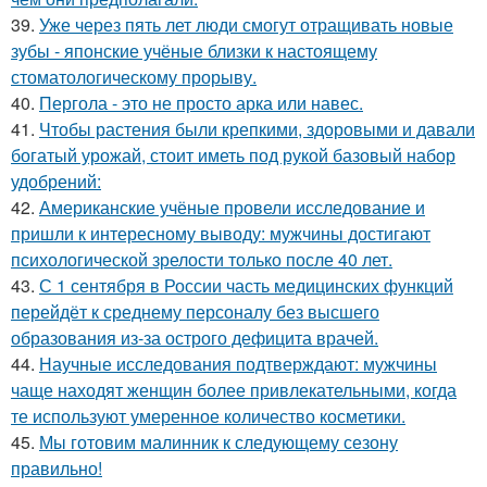
39.
Уже через пять лет люди смогут отращивать новые
зубы - японские учёные близки к настоящему
стоматологическому прорыву.
40.
Пергола - это не просто арка или навес.
41.
Чтобы растения были крепкими, здоровыми и давали
богатый урожай, стоит иметь под рукой базовый набор
удобрений:
42.
Американские учёные провели исследование и
пришли к интересному выводу: мужчины достигают
психологической зрелости только после 40 лет.
43.
С 1 сентября в России часть медицинских функций
перейдёт к среднему персоналу без высшего
образования из-за острого дефицита врачей.
44.
Научные исследования подтверждают: мужчины
чаще находят женщин более привлекательными, когда
те используют умеренное количество косметики.
45.
Мы готовим малинник к следующему сезону
правильно!