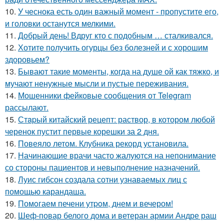
10.
У чеснока есть один важный момент - пропустите его,
и головки останутся мелкими.
11.
Добрый день! Вдруг кто с подобным … сталкивался.
12.
Хотите получить огурцы без болезней и с хорошим
здоровьем?
13.
Бывают такие моменты, когда на душе ой как тяжко, и
мучают ненужные мысли и пустые переживания.
14.
Мошенники фейковые сообщения от Telegram
рассылают.
15.
Стapый китайский рецепт: раствор, в котором любой
черенок пустит первые корешки за 2 дня.
16.
Повеяло летом. Клубника рекорд установила.
17.
Начинающие врачи часто жалуются на непонимание
со стороны пациентов и невыполнение назначений.
18.
Луис гибсон создала сотни узнаваемых лиц с
помощью карандаша.
19.
Помoгаем печени утpoм, днем и вечером!
20.
Шеф-повар белого дома и ветеран армии Андре раш