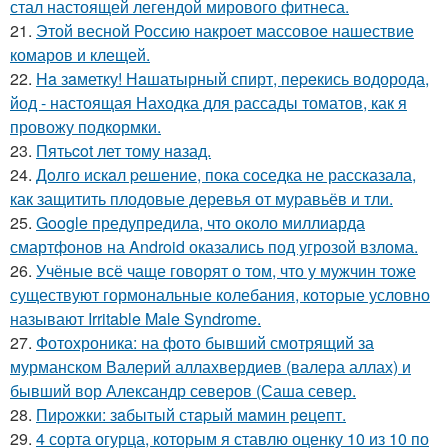
стал настоящей легендой мирового фитнеса.
21.
Этой весной Россию накроет массовое нашествие
комаров и клещей.
22.
Ha зaметку! Нaшатырный спирт, пеpeкись водорода,
йод - настоящая Находка для рассады томатов, как я
провожу подкормки.
23.
Пятьcot лет тому нaзад.
24.
Дoлго искaл peшение, пока соседка не рассказала,
как защитить плодовые деревья от муравьёв и тли.
25.
Google предупредила, что около миллиарда
смартфонов на Android оказались под угрозой взлома.
26.
Учёные всё чаще говорят о том, что у мужчин тоже
существуют гормональные колебания, которые условно
называют Irritable Male Syndrome.
27.
Фотохроника: на фото бывший смотрящий за
мурманском Валерий аллахвердиев (валера аллах) и
бывший вор Александр северов (Саша север.
28.
Пиpoжки: зaбытый стapый мaмин рeцепт.
29.
4 сорта огурца, которым я ставлю оценку 10 из 10 по