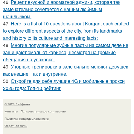
46.
Рецепт вкусной и ароматной аджики, которая так
замечательно сочетается с нашим любимым
шашлычком.
47.
Here is a list of 10 questions about Kurgan, each crafted
to explore different aspects of the city, from its landmarks
and history to its culture and interesting facts:
48.
Многие популярные зубные пасты на самом деле не
защищают эмаль от кариеса, несмотря на громкие
обещания на упаковке.
49.
Упорные тренировки в зале сильно меняют девушек
как внешне, так и внутренне.
50.
Откройте для себя лучшие 4G и мобильные прокси
2025 года: Топ-10 рейтинг
© 2026 Лайфхаки
Контакты
Пользовательское соглашение
Политика конфидециальности
Обратная связь