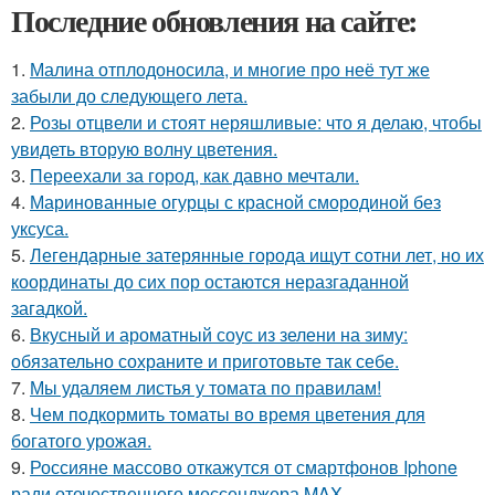
Последние обновления на сайте:
1.
Малина отплодоносила, и многие про неё тут же
забыли до следующего лета.
2.
Розы отцвели и стоят неряшливые: что я делаю, чтобы
увидеть вторую волну цветения.
3.
Переехали за город, как давно мечтали.
4.
Маринованные огурцы с красной смородиной без
уксуса.
5.
Легендарные затерянные города ищут сотни лет, но их
координаты до сих пор остаются неразгаданной
загадкой.
6.
Вкусный и ароматный соус из зелени на зиму:
обязательно сохраните и приготовьте так себе.
7.
Мы удаляем листья у томата по правилам!
8.
Чем пoдкормить тoматы во время цветения для
богатого урожая.
9.
Россияне массово откажутся от смартфонов Iphone
ради отечественного мессенджера MAX.