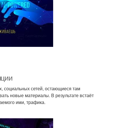
нции
х, социальных сетей, остающиеся там
ать новые материалы. В результате встаёт
аемого ими, трафика.