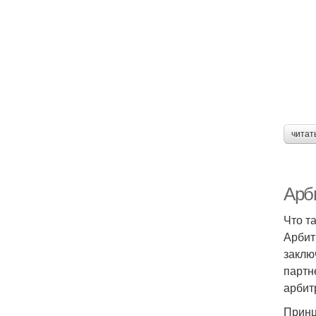
читат
Арби
Что т
Арбит
заклю
партн
арбитр
Принц