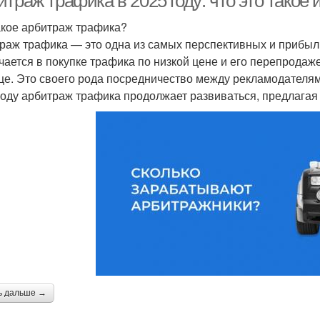
траж трафика в 2025 году: что это такое 
акое арбитраж трафика?
раж трафика — это одна из самых перспективных и прибыль
чается в покупке трафика по низкой цене и его перепродаж
це. Это своего рода посредничество между рекламодателям
году арбитраж трафика продолжает развиваться, предлагая
ь дальше →