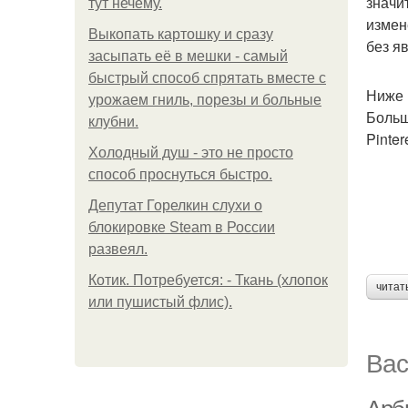
значи
тут нечему.
измен
Выкопать картошку и сразу
без я
засыпать её в мешки - самый
быстрый способ спрятать вместе с
Ниже 
урожаем гниль, порезы и больные
Больш
клубни.
Pintere
Холодный душ - это не просто
способ проснуться быстро.
Депутат Горелкин слухи о
блокировке Steam в России
развеял.
Котик. Потребуется: - Ткань (хлопок
читат
или пушистый флис).
Вас