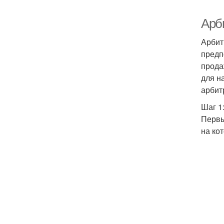
Арб
Арбит
предп
прода
для н
арбит
Шаг 1
Первы
на ко