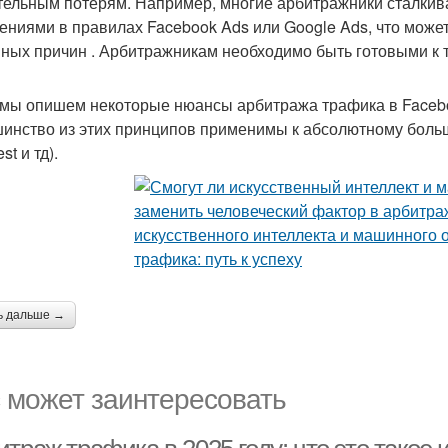
тельным потерям. Например, многие арбитражники сталкив
ениями в правилах Facebook Ads или Google Ads, что мож
вных причин . Арбитражникам необходимо быть готовыми к 
мы опишем некоторые нюансы арбитража трафика в Faceboo
инство из этих принципов применимы к абсолютному боль
st и тд).
ь дальше →
 может заинтересовать