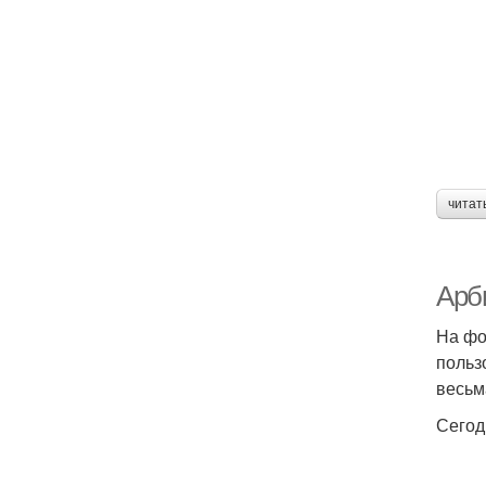
читат
Арби
На фо
польз
весьм
Сегод