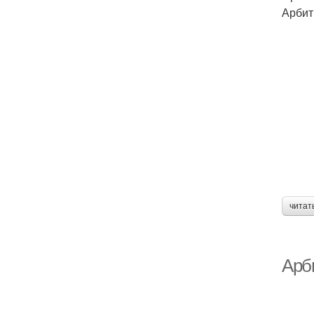
Арбит
читат
Арб