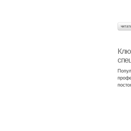
читат
Клю
спе
Попул
профе
посто