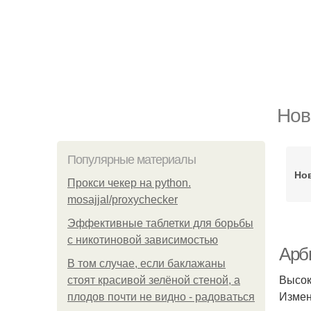
Нов
Популярные материалы
Но
Прокси чекер на python.
mosajjal/proxychecker
Эффективные таблетки для борьбы
с никотиновой зависимостью
Арб
В том случае, если баклажаны
Высок
стоят красивой зелёной стеной, а
Измен
плодов почти не видно - радоваться