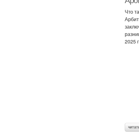
Арби
Что т
Арбит
заклю
разни
2025 
читат