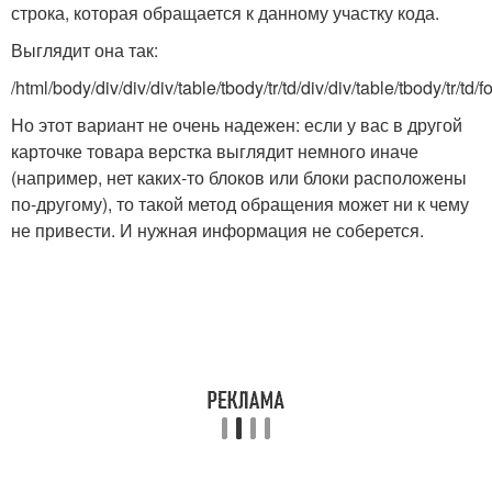
строка, которая обращается к данному участку кода.
Выглядит она так:
/html/body/div/div/div/table/tbody/tr/td/div/div/table/tbody/tr/td/f
Но этот вариант не очень надежен: если у вас в другой
карточке товара верстка выглядит немного иначе
(например, нет каких-то блоков или блоки расположены
по-другому), то такой метод обращения может ни к чему
не привести. И нужная информация не соберется.