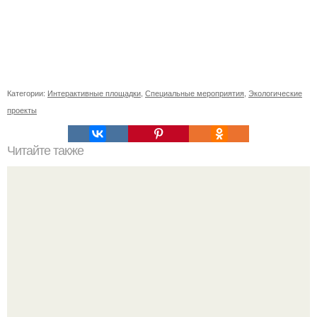
Категории:
Интерактивные площадки
,
Специальные мероприятия
,
Экологические
проекты
Читайте также
Ginzvelo - одноместный электроцикл за $6000.