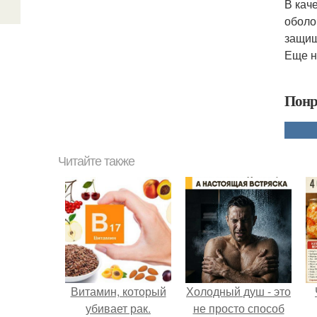
В кач
оболо
защищ
Еще н
Понр
Читайте также
Витамин, который
Холодный душ - это
убивает рак.
не просто способ