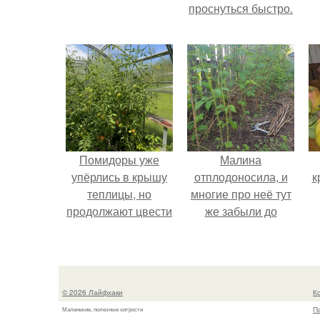
проснуться быстро.
Помидоры уже
Малина
упёрлись в крышу
отплодоносила, и
к
теплицы, но
многие про неё тут
продолжают цвести
же забыли до
как сумасшедшие?
следующего лета.
© 2026 Лайфхаки
К
П
Маленькие, полезные хитрости