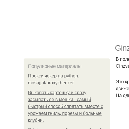
Gin
В пол
Ginzve
Популярные материалы
Прокси чекер на python.
Это к
mosajjal/proxychecker
движе
Выкопать картошку и сразу
На од
засыпать её в мешки - самый
быстрый способ спрятать вместе с
урожаем гниль, порезы и больные
клубни.