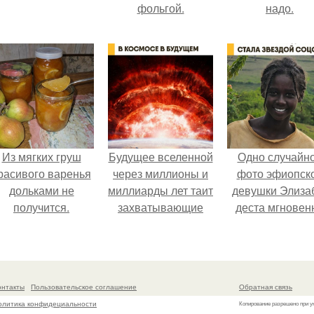
фольгой.
надо.
Из мягких груш
Будущее вселенной
Одно случайн
расивого варенья
через миллионы и
фото эфиопск
дольками не
миллиарды лет таит
девушки Элиза
получится.
захватывающие
деста мгновен
тайны.
разлетелось п
всему интернет
сделало её но
звездой соцсет
онтакты
Пользовательское соглашение
Обратная связь
олитика конфидециальности
Копирование разрешено при у