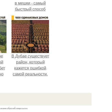
в мешки - самый
быстрый способ
спрятать вместе с
урожаем гниль,
порезы и больные
клубни.
ое
В Дубае существует
ой
район, который
бет
кажется ошибкой
но
самой реальности.
о
у и
вой
ей.
казании обратной гиперссылки.