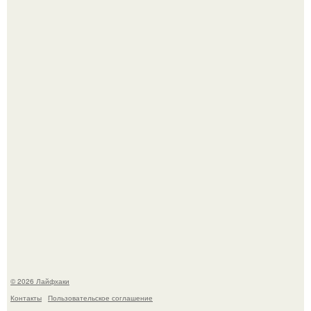
Домашние питомцы способны продлить жизнь своих
хозяев на 6-10 лет.
Одно случайное фото эфиопской девушки Элизабет
деста мгновенно разлетелось по всему интернету и
сделало её новой звездой соцсетей.
© 2026 Лайфхаки
Контакты
Пользовательское соглашение