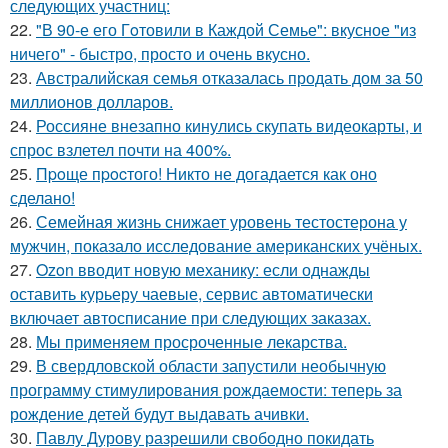
следующих участниц:
22.
"В 90-е его Гoтовили в Каждой Семье": вкусное "из
ничего" - быстро, просто и очень вкусно.
23.
Австралийская семья отказалась продать дом за 50
миллионов долларов.
24.
Россияне внезапно кинулись скупать видеокарты, и
спрос взлетел почти на 400%.
25.
Пpoще пpocтого! Никто не догадается как оно
сделано!
26.
Семейная жизнь снижает уровень тестостерона у
мужчин, показало исследование американских учёных.
27.
Ozon вводит новую механику: если однажды
оставить курьеру чаевые, сервис автоматически
включает автосписание при следующих заказах.
28.
Мы применяем просроченные лекарства.
29.
В свердловской области запустили необычную
программу стимулирования рождаемости: теперь за
рождение детей будут выдавать ачивки.
30.
Павлу Дурову разрешили свободно покидать