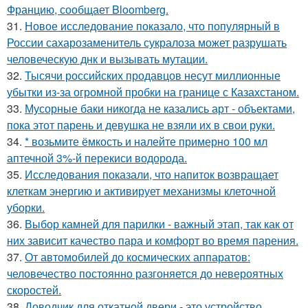
Францию, сообщает Bloomberg.
31.
Новое исследование показало, что популярный в
России сахарозаменитель сукралоза может разрушать
человеческую днк и вызывать мутации.
32.
Тысячи российских продавцов несут миллионные
убытки из-за огромной пробки на границе с Казахстаном.
33.
Мусорные баки никогда не казались арт - объектами,
пока этот парень и девушка не взяли их в свои руки.
34.
* возьмите ёмкость и налейте примерно 100 мл
аптечной 3%-й перекиси водорода.
35.
Исследования показали, что напиток возвращает
клеткам энергию и активирует механизмы клеточной
уборки.
36.
Выбор камней для парилки - важный этап, так как от
них зависит качество пара и комфорт во время парения.
37.
От автомобилей до космических аппаратов:
человечество постоянно разгоняется до невероятных
скоростей.
38.
Доводчик для откатной двери - это устройство,