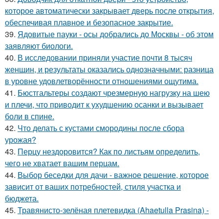
которое автоматически закрывает дверь после открытия,
обеспечивая плавное и безопасное закрытие.
39.
Ядовитые пауки - осы добрались до Москвы - об этом
заявляют биологи.
40.
В исследовании приняли участие почти 8 тысяч
женщин, и результаты оказались однозначными: разница
в уровне удовлетворённости отношениями ощутима.
41.
Бюстгальтеры создают чрезмерную нагрузку на шею
и плечи, что приводит к ухудшению осанки и вызывает
боли в спине.
42.
Что делать с кустами смородины после сбора
урожая?
43.
Перцу нездоровится? Как по листьям определить,
чего не хватает вашим перцам.
44.
Выбор беседки для дачи - важное решение, которое
зависит от ваших потребностей, стиля участка и
бюджета.
45.
Травянисто-зелёная плетевидка (Ahaetulla Prasina) -