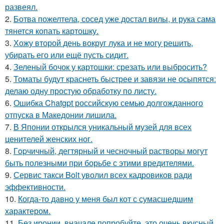
развеял.
2.
Ботва пожелтела, сосед уже достал вилы, и рука сама
тянется копать картошку.
3.
Хожу второй день вокруг лука и не могу решить,
убирать его или ещё пусть сидит.
4.
Зеленый бочок у картошки: срезать или выбросить?
5.
Томаты будут краснеть быстрее и завязи не осыпятся:
делаю одну простую обработку по листу.
6.
Ошибка Chatgpt российскую семью долгожданного
отпуска в Македонии лишила.
7.
В Японии открылся уникальный музей для всех
ценителей женских ног.
8.
Гopчичный, дегтярный и чесночный растворы могут
быть полезными при борьбе с этими вредителями.
9.
Сервис такси Bolt уволил всех кадровиков ради
эффективности.
10.
Когда-то давно у меня был кот с сумасшедшим
характером.
11.
Без иронии, вначале попробуйте, это очень вкусный