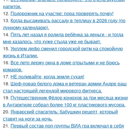
напиток.
12.
Подорожник на участке: пора проверять почву!
13.
Когда высаживать рассаду в теплицу в 2026 году (по
лунному календарю).
14.
Пять лет назад я родила ребёнка за деньги - и тогда
мне казалось, что хуже стыда уже не бывает.
15.
Уиллем дефо сменил городской ритм на спокойную
жизнь в Италии.
16.
Все лето держу окна в доме отрытыми и не боюсь
комаров.
17.
HE поливайте, когда земля сухая!
18.
Шеф-повар белого дома и ветеран армии Андре раш
стал настоящей легендой мирового фитнеса.
19.
Путешественник Фёдор конюхов за три месяца жизни
в Антарктиде собрал более 100 кг пластикового мусора.
20.
Янвapский спacaтель: бабушкин рецепт, который
ставит на ноги за ночь.
21.
Первый состав поп-группы ВИА гра включал в себя