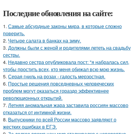
Последние обновления на сайте:
1.
Самые абсурдные законы мира, в которые сложно
поверить.
2.
Четыре салата в банках на зиму.
3.
Должны были с женой и родителями лететь на свадьбу
сестры.
4.
Недавно сестра опубликовала пост: "я набралась сил,
чтобы простить всех, кто меня обижал всю мою жизнь.
5.
Серая гниль на розах - гадость мерзостная.
6.
Простые решения повседневных человеческих
проблем могут оказаться гораздо эффективнее
революционных открытий.
7.
Летняя аномальная жара заставила россиян массово
отказаться от интимной жизни.
8.
Выпускники по всей России массово заявляют о
жестких ошибках в ЕГЭ.
9.
За долгое время наш мир сталкивался с невероятно