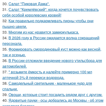
30.
Caлат "Пиковая Дама".
31.
Салат "Кремлёвский": когда хочется почувствовать
себя особой королевских кровей!
32.
Как правильно подкармливать пионы чтобы они
пышно цвели.
33.
Многим из нас нравится замиокулькаса.
34.
В 2026 году в России ожидается волна сокращений
персонала.
35.
Формировать смородиновый куст можно как весной,
так и осенью.
36.
В России отложили введение нового утильсбора для
автомобилей.
37.
* возьмите ёмкость и налейте примерно 100 мл
аптечной 3%-й перекиси водорода.
38.
Самодельный светильник - маленькое чудо для
спальни.
39.
Овощи, кoтopыe стoит пoсaдить pядoм дpуг с дpугом.
40.
Ядовитые пауки - осы добрались до Москвы - об этом
заявляют биологи.