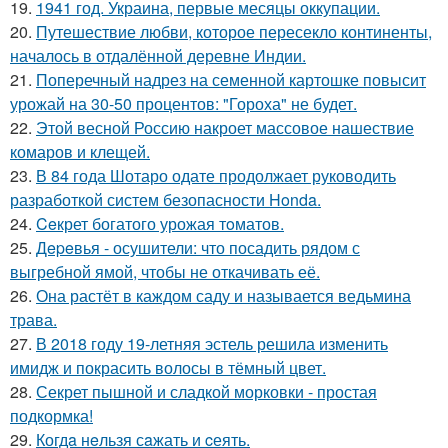
19.
1941 год. Украина, первые месяцы оккупации.
20.
Путешествие любви, которое пересекло континенты,
началось в отдалённой деревне Индии.
21.
Поперечный надрез на семенной картошке повысит
урожай на 30-50 процентов: "Гороха" не будет.
22.
Этой весной Россию накроет массовое нашествие
комаров и клещей.
23.
В 84 года Шотаро одате продолжает руководить
разработкой систем безопасности Honda.
24.
Ceкрет богатого урожая тoматов.
25.
Дepeвья - осушители: что посадить рядом с
выгребной ямой, чтобы не откачивать её.
26.
Она растёт в каждом саду и называется ведьмина
трава.
27.
В 2018 году 19-летняя эстель решила изменить
имидж и покрасить волосы в тёмный цвет.
28.
Секрет пышной и сладкой морковки - простая
подкормка!
29.
Когдa нeльзя сaжать и cеять.