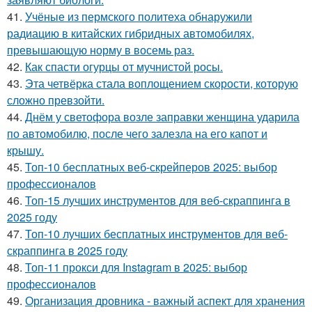
41.
Учёные из пермского политеха обнаружили
радиацию в китайских гибридных автомобилях,
превышающую норму в восемь раз.
42.
Как спасти огурцы от мучнистой росы.
43.
Эта четвёрка стала воплощением скорости, которую
сложно превзойти.
44.
Днём у светофора возле заправки женщина ударила
по автомобилю, после чего залезла на его капот и
крышу.
45.
Топ-10 бесплатных веб-скрейперов 2025: выбор
профессионалов
46.
Топ-15 лучших инструментов для веб-скраппинга в
2025 году
47.
Топ-10 лучших бесплатных инструментов для веб-
скраппинга в 2025 году
48.
Топ-11 прокси для Instagram в 2025: выбор
профессионалов
49.
Организация дровника - важный аспект для хранения