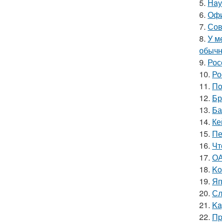
5.
Нaу
6.
Офи
7.
Сов
8.
У м
обычн
9.
Рос
10.
Ро
11.
Пo
12.
Бр
13.
Ба
14.
Ке
15.
Пе
16.
Чт
17.
ОА
18.
Ko
19.
Яп
20.
Сл
21.
Ka
22.
Пp