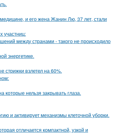
ть.
медицине, и его жена Жанин Лю, 37 лет, стали
х участниц:
ошений между странами - такого не происходило
ой энергетике.
ые стрижки взлетел на 60%.
ном:
а которые нельзя закрывать глаза.
гию и активирует механизмы клеточной уборки.
оторая отличается компактной, узкой и