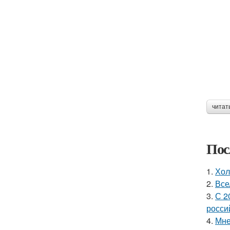
читат
Пос
1.
Хол
2.
Все
3.
С 2
росси
4.
Мне