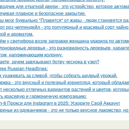
водчик для откатной двери - это устройство, которое автом
ечивая плавное и безопасное закрытие.
ш мозг буквально "Плавится" от жары - люди становятся р
рт роз чиппендейл - это популярный и красивый сорт чайно
кой и ароматом.
ём у светофора возле заправки женщина ударила по автомоб
лоновидные деревья - это разновидность деревьев, харак
том, напоминающим колонну.
аете, зачем завязывают ботву чеснока в узел?
ree Russian Headlines:
к ухаживать за сливой, чтобы собрать щедрый урожай.
юква - это вкусный и полезный корнеплод, который облада
т несколько отличных вариантов растений и цветов, которы
ть красивую и гармоничную композицию:
п-8 Прокси для Instagram в 2025: Ускорите Свой Аккаунт
ренье из одуванчиков - это не только вкусное лакомство, н