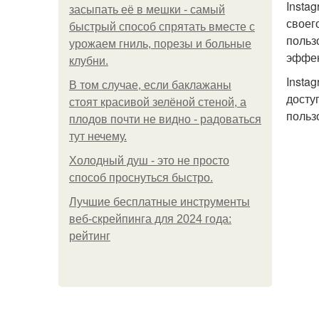
Insta
засыпать её в мешки - самый
своег
быстрый способ спрятать вместе с
польз
урожаем гниль, порезы и больные
эффек
клубни.
Insta
В том случае, если баклажаны
досту
стоят красивой зелёной стеной, а
польз
плодов почти не видно - радоваться
тут нечему.
Холодный душ - это не просто
способ проснуться быстро.
Лучшие бесплатные инструменты
веб-скрейпинга для 2024 года:
рейтинг