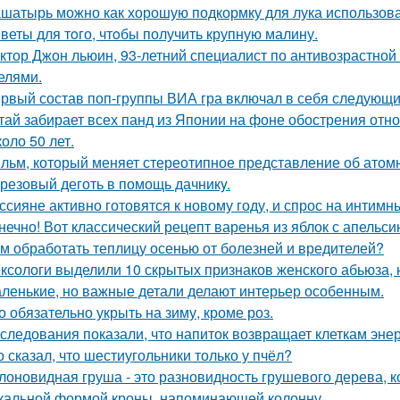
шатырь можно как хорошую подкормку для лука использова
веты для тoго, чтoбы получить крупную малину.
ктор Джон льюин, 93-летний специалист по антивозрастной 
елями.
рвый состав поп-группы ВИА гра включал в себя следующи
тай забирает всех панд из Японии на фоне обострения отн
оло 50 лет.
льм, который меняет стереотипное представление об атомн
резовый деготь в помощь дачникy.
ссияне активно готовятся к новому году, и спрос на интимн
нечно! Вот классический рецепт варенья из яблок с апельси
м обработать теплицу осенью от болезней и вредителей?
ксологи выделили 10 скрытых признаков женского абьюза, н
ленькие, но важные детали делают интерьер особенным.
о обязательно укрыть на зиму, кроме роз.
следования показали, что напиток возвращает клеткам энер
о сказал, что шестиугольники только у пчёл?
лоновидная груша - это разновидность грушевого дерева, к
кальной формой кроны, напоминающей колонну.