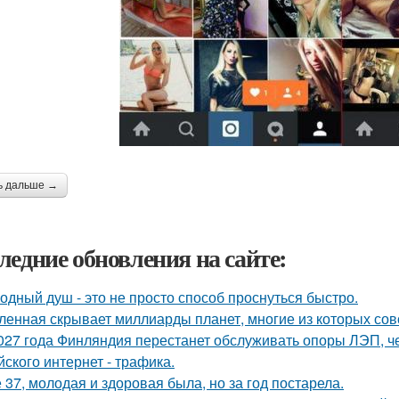
ь дальше →
ледние обновления на сайте:
одный душ - это не просто способ проснуться быстро.
ленная скрывает миллиарды планет, многие из которых сов
027 года Финляндия перестанет обслуживать опоры ЛЭП, че
йского интернет - трафика.
 37, молодая и здоровая была, но за год постарела.