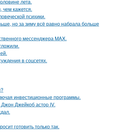
половине летa.
 чем кажется.
овеческой психики.
ньше, но за зиму всё равно набрала больше
ественного мессенджера MAX.
тложили.
ей.
суждения в соцсетях.
й?
ключая инвестиционные программы.
 Джон Джейкоб астop IV.
ждал.
осит готовить только так.