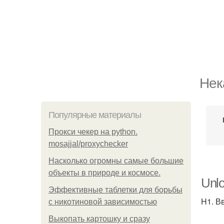
Нек
Популярные материалы
Прокси чекер на python.
mosajjal/proxychecker
Насколько огромны самые большие
объекты в природе и космосе.
Unlo
Эффективные таблетки для борьбы
H1. В
с никотиновой зависимостью
Выкопать картошку и сразу