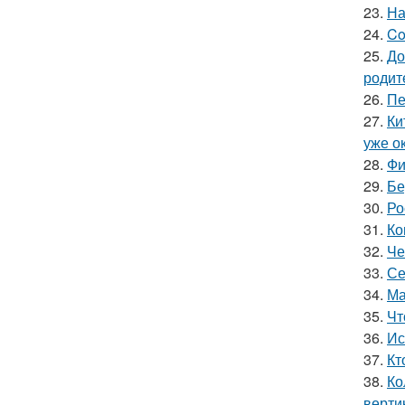
23.
На
24.
Co
25.
До
родит
26.
Пе
27.
Ки
уже ок
28.
Фи
29.
Бе
30.
Ро
31.
Ко
32.
Че
33.
Се
34.
Ма
35.
Чт
36.
Ис
37.
Кт
38.
Ко
верти