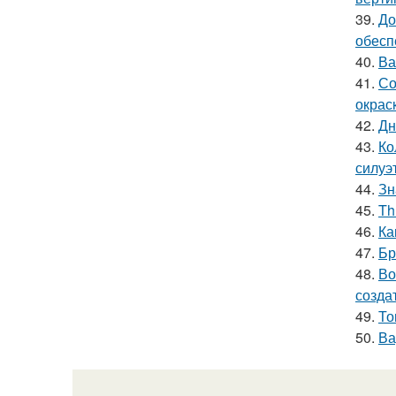
39.
До
обесп
40.
Ва
41.
Со
окрас
42.
Дн
43.
Ко
силуэ
44.
Зн
45.
Th
46.
Ка
47.
Бр
48.
Во
созда
49.
То
50.
Ва