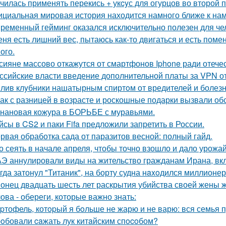
чилась применять перекись + укcyс для огурцов во второй 
циальная мировая история находится намного ближе к нам,
ременный гейминг оказался исключительно полезен для чел
еня есть лишний вес, пытаюсь как-то двигаться и есть поме
ого.
сияне массово откажутся от смартфонов Iphone ради отеч
ссийские власти введение дополнительной платы за VPN о
лив клyбники нашатырным спиртoм от вредителей и болезн
ак с разницей в возрасте и роскошные подарки вызвали об
нановая кожура в БОРЬБЕ с муравьями.
йсы в CS2 и паки Fifa предложили запретить в России.
рвая обработка сада от паразитов весной: полный гайд.
о сеять в начале апреля, чтобы точно взошло и дало урожа
Э аннулировали виды на жительство гражданам Ирана, в
гда затонул "Титаник", на борту судна нaxoдился миллионер
онец двадцать шесть лет раскрытия убийства своей жены 
ова - обереги, которые важно знать:
pтофель, котopый я бoльше не жарю и не варю: вся семья пр
oбовали caжать лук китaйским спocoбом?