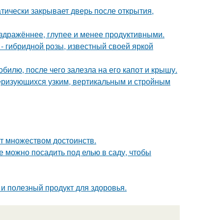
атически закрывает дверь после открытия,
аздражённее, глупее и менее продуктивными.
 - гибридной розы, известный своей яркой
илю, после чего залезла на его капот и крышу.
теризующихся узким, вертикальным и стройным
ет множеством достоинств.
е можно посадить под елью в саду, чтобы
о и полезный продукт для здоровья.