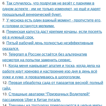
6.
Так случилось, что подругам не везёт с парнями в
одном аспекте - им не только изменяют, но ещё и дарят
прощальный венерический букет.
7.
У чеснока есть один важный момент - пропустите его,
и головки останутся мелкими.
8.
Пекинская капуста даст крепкие кочаны, если посеять
её в нужный срок.
9.
Пятый рабочий день полностью неэффективным
оказался.
10.
Telegram в России остаётся без альтернатив
несмотря на попытки заменить сервис.
11.
Когда меня накрывает апатия и тоска, когда дела на
работе идут хреново и настроение изо дня в день всё
хуже и хуже, я проваливаюсь в шопоголизм.
12.
Первая обработка сада от паразитов весной: полный
гайд.
13.
Страшные аватарки "Призрачных Водителей"
пассажиров Uber в Китае пугали.
14.
Трещины на тротуарах превращаются в целые миры