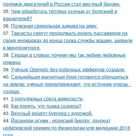
поломок двигателей в России стал местный бензин.
35.
Чем обработать теплицу осенью от болезней и
вредителей?
36.
Полезная свекольная аджика на зиму.
37.
Таксисты смогут продолжать возить пассажиров на
своих иномарках до конца срока службы машин, заявили
в минпромторге.
38.
Сердце в словах: почему мы так любим любовные
романы
39.
Учёные Ozempic без побочных эффектов создали.
40.
Сильнейшая магнитная буря готовится обрушиться
на землю: учёные предупреждают, что источник угрозы -
солнце.
41.
3 популярных сорта жимолости.
42.
Как понять, что тыква созрела?
43.
Вкусный рецепт бургера с курочкой.
44.
Йосинори осуми - японский биолог, лауреат
нобелевской премии по физиологии или медицине 2016
года.