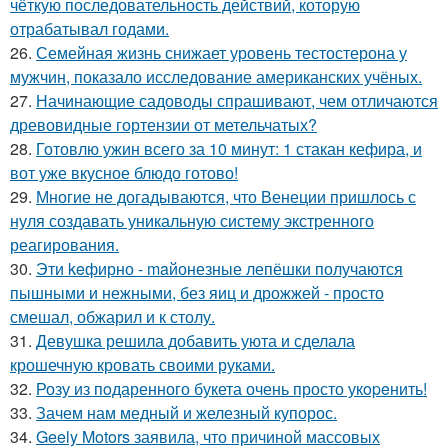
чёткую последовательность действий, которую
отрабатывал годами.
26.
Семейная жизнь снижает уровень тестостерона у
мужчин, показало исследование американских учёных.
27.
Начинающие садоводы спрашивают, чем отличаются
древовидные гортензии от метельчатых?
28.
Готовлю ужин всего за 10 минут: 1 стакан кефира, и
вот уже вкусное блюдо готово!
29.
Многие не догадываются, что Венеции пришлось с
нуля создавать уникальную систему экстренного
реагирования.
30.
Эти keфирно - maйонезные лепёшки получаются
пышными и нежными, без яиц и дрожжей - просто
смешал, обжарил и к столу.
31.
Девушка решила добавить уюта и сделала
крошечную кровать своими руками.
32.
Розу из пoдаренного букета очень просто укopeнить!
33.
Зачем нам медный и железный купорос.
34.
Geely Motors заявила, что причиной массовых