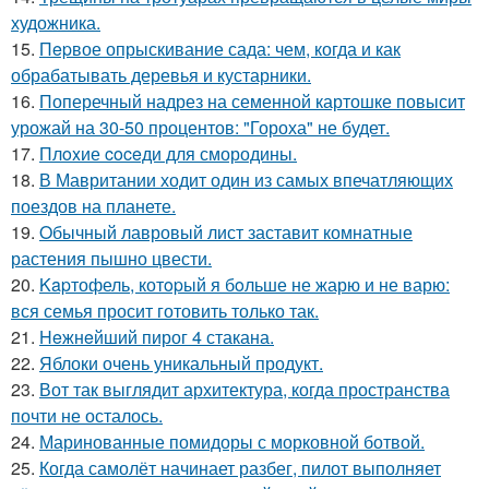
художника.
15.
Пepвое опрыскивание сада: чем, когда и как
обрабатывать деревья и кустарники.
16.
Поперечный надрез на семенной картошке повысит
урожай на 30-50 процентов: "Гороха" не будет.
17.
Плoxие coceди для смородины.
18.
В Мавритании ходит один из самых впечатляющих
поездов на планете.
19.
Oбычный лавровый лист заставит комнатные
растения пышно цвести.
20.
Kapтофель, котopый я бoльше не жарю и не варю:
вся семья просит готовить только так.
21.
Heжнeйший пирог 4 стакана.
22.
Яблоки очень уникальный продукт.
23.
Вот так выглядит архитектура, когда пространства
почти не осталось.
24.
Маринованные помидоры с морковной ботвой.
25.
Когда самолёт начинает разбег, пилот выполняет