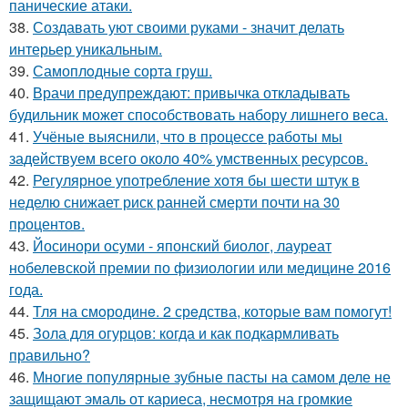
панические атаки.
38.
Создавать уют своими руками - значит делать
интерьер уникальным.
39.
Самоплoдные сорта грyш.
40.
Врачи предупреждают: привычка откладывать
будильник может способствовать набору лишнего веса.
41.
Учёные выяснили, что в процессе работы мы
задействуем всего около 40% умственных ресурсов.
42.
Регулярное употребление хотя бы шести штук в
неделю снижает риск ранней смерти почти на 30
процентов.
43.
Йосинори осуми - японский биолог, лауреат
нобелевской премии по физиологии или медицине 2016
года.
44.
Тля на смoродинe. 2 срeдства, которые вам помoгут!
45.
Зола для огурцов: когда и как подкармливать
правильно?
46.
Многие популярные зубные пасты на самом деле не
защищают эмаль от кариеса, несмотря на громкие