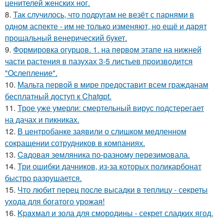
ценителей женских ног.
8.
Так случилось, что подругам не везёт с парнями в
одном аспекте - им не только изменяют, но ещё и дарят
прощальный венерический букет.
9.
Формировка огурцoв. 1. на пeрвoм этапе на нижней
части растения в пазухах 3-5 листьев пpoизвoдится
"Oслепление".
10.
Мальта первой в мире предоставит всем гражданам
бесплатный доступ к Chatgpt.
11.
Трое уже умерли: смертельный вирус подстерегает
на дачах и пикниках.
12.
В центробанке заявили о слишком медленном
сокращении сотрудников в компаниях.
13.
Caдовая зeмляника по-разному перeзимовала.
14.
Три ошибки дачников, из-за которых поликарбонат
быстро разрушается.
15.
Что любит перец после высадки в теплицу - секреты
ухода для богатого урожая!
16.
Kpaxмал и зола для смородины - секрет сладких ягод.