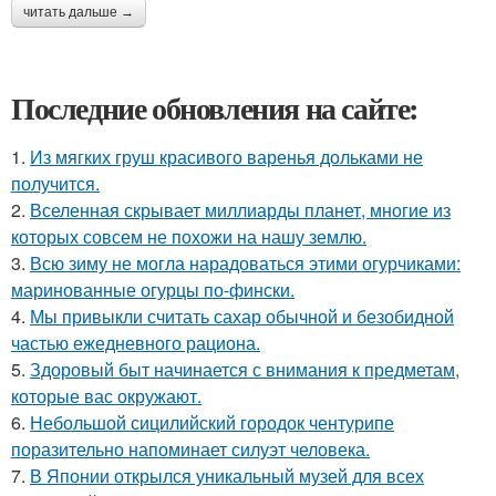
читать дальше →
Последние обновления на сайте:
1.
Из мягких груш красивого варенья дольками не
получится.
2.
Вселенная скрывает миллиарды планет, многие из
которых совсем не похожи на нашу землю.
3.
Всю зиму не могла нарадоваться этими огурчиками:
маринованные огурцы по-фински.
4.
Мы привыкли считать сахар обычной и безобидной
частью ежедневного рациона.
5.
Здоровый быт начинается с внимания к предметам,
которые вас окружают.
6.
Небольшой сицилийский городок чентурипе
поразительно напоминает силуэт человека.
7.
В Японии открылся уникальный музей для всех