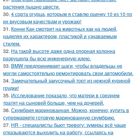
растения пышно цвести.
30.
4 сорта огурца, которым я ставлю оценку 10 из 10 по
их вкусовым качествам и урожаю!
31.
Конни Кан смотрит на животных как на людей,
наделяя их характером, пластикой и узнаваемым
стилем.
32.
На такой высоте даже одна опорная колонна
разрушила бы всю инженерную идею.
33.
BMW предпринимает шаги, чтобы владельцы не
могли самостоятельно ремонтировать свои автомобили.
34.
Замечательный закусочный торт из нежной куриной
грудки!
35.
Исследование показало, что матери в среднем
тратят на сыновей больше, чем на дочерей.
36.
Скумбрия маринованная. Можно, конечно, купить в
супермаркете готовую маринованную скумбрию.
37.
HR - специалисты бьют тревогу: зумеры всё чаще
отказываются выходить на работу, ссылаясь на