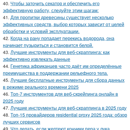
40.
Чтобы заточить секатор и обеспечить его
эффективную работу, следуйте этим шагам:
41.
Для пропитки древесины существует несколько
эффективных средств, выбор которых зависит от целей
обработки и условий эксплуатации.
42.
Когда на рану попадает перекись водорода, она
начинает пузыриться и становится белой.
43.
Лучшие инструменты для веб-скраппинга: как
эффективно извлекать данные
44.
Генетика африканцев часто даёт им определённые
преимущества в поддержании рельефного тела.
45.
Лучшие бесплатные инструменты для сбора данных
в режиме реального времени 2025
46.
Топ-7 инструментов для веб-скрейпинга онлайн в
2025 году
47.
Лучшие инструменты для веб-скраппинга в 2025 году
48.
Топ-15 провайдеров residential proxy 2025 года: обзор
лучших сервисов
49.
Что делать, если желтеют кончики пера у лука.