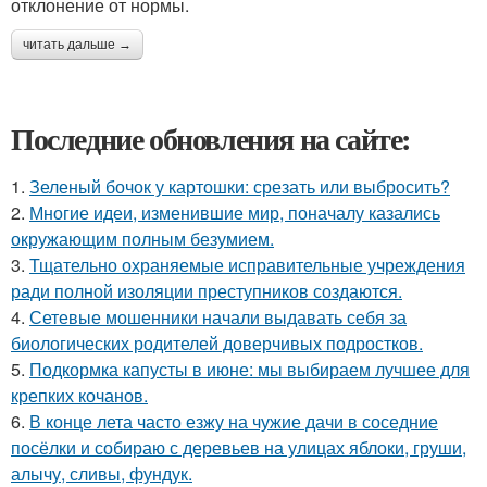
отклонение от нормы.
читать дальше →
Последние обновления на сайте:
1.
Зеленый бочок у картошки: срезать или выбросить?
2.
Многие идеи, изменившие мир, поначалу казались
окружающим полным безумием.
3.
Тщательно охраняемые исправительные учреждения
ради полной изоляции преступников создаются.
4.
Сетевые мошенники начали выдавать себя за
биологических родителей доверчивых подростков.
5.
Подкормка капусты в июне: мы выбираем лучшее для
крепких кочанов.
6.
В конце лета часто езжу на чужие дачи в соседние
посёлки и собираю с деревьев на улицах яблоки, груши,
алычу, сливы, фундук.