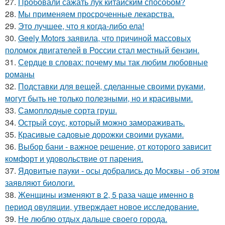
27.
Пробовали сажать лук китайским способом?
28.
Мы применяем просроченные лекарства.
29.
Это лучшее, что я когда-либо ела!
30.
Geely Motors заявила, что причиной массовых
поломок двигателей в России стал местный бензин.
31.
Сердце в словах: почему мы так любим любовные
романы
32.
Подставки для вещей, сделанные своими руками,
могут быть не только полезными, но и красивыми.
33.
Самоплoдные сорта грyш.
34.
Острый соус, который можно замораживать.
35.
Красивые садовые дорожки своими руками.
36.
Выбор бани - важное решение, от которого зависит
комфорт и удовольствие от парения.
37.
Ядовитые пауки - осы добрались до Москвы - об этом
заявляют биологи.
38.
Женщины изменяют в 2, 5 раза чаще именно в
период овуляции, утверждает новое исследование.
39.
Не люблю отдых дальше своего города.