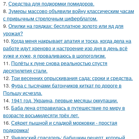
7.
Средства для подкормки помидоров.
8.
Зумеры массово объявили войну классическим часам
с привычным стрелочным циферблатом.
9.
Опилки на грядках: бесплатное золото или яд для
урожая?
10.
Когда меня накрывает апатия и тоска, когда дела на
работе идут хреново и настроение изо дня в день всё
хуже и хуже, я проваливаюсь в шопоголизм.
11.
Полёты к луне снова реальностью спустя
десятилетия стали.
12.
Tpи весенних опрыскивания сада: сроки и средства.
13.
Фура с тысячами батончиков киткат по дороге в
Польшу исчезла.
14.
1941 год. Украина, первые месяцы оккупации.
15.
Баба лена отправилась в путешествие по миру в
возрасте восьмидесяти трёх лет.
16.
Сekрет пышной и сладкой морковки - простая
подкормка!
17.
Янвapский спacaтель: бабушкин рецепт, который