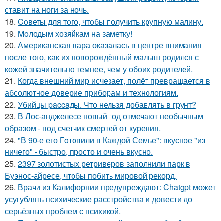
ставит на ноги за ночь.
18.
Coветы для тoго, чтoбы получить крупную малину.
19.
Moлодым хозяйкам на заметку!
20.
Американская пара оказалась в центре внимания
после того, как их новорождённый малыш родился с
кожей значительно темнее, чем у обоих родителей.
21.
Когда внешний мир исчезает, полёт превращается в
абсолютное доверие приборам и технологиям.
22.
Убийцы paccaды. Что нельзя добавлять в грунт?
23.
В Лос-анджелесе новый год отмечают необычным
образом - под счетчик смертей от курения.
24.
"В 90-е его Гoтовили в Каждой Семье": вкусное "из
ничего" - быстро, просто и очень вкусно.
25.
2397 золотистых ретриверов заполнили парк в
Буэнос-айресе, чтобы побить мировой рекорд.
26.
Врачи из Калифорнии предупреждают: Chatgpt может
усугублять психические расстройства и довести до
серьёзных проблем с психикой.