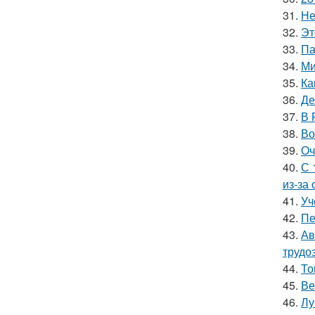
31.
Не
32.
Эт
33.
Па
34.
Ми
35.
Ка
36.
Де
37.
В 
38.
Во
39.
Оч
40.
С 
из-за
41.
Уч
42.
Пе
43.
Ав
трудо
44.
То
45.
Ве
46.
Лу