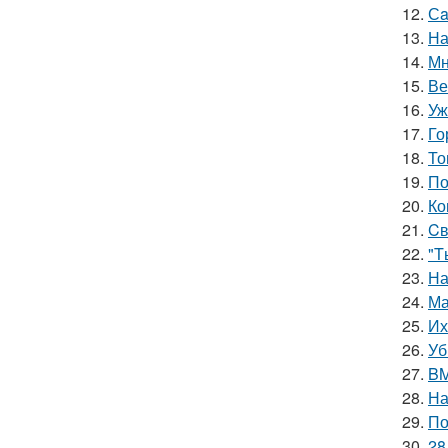
12.
Сa
13.
На
14.
Мн
15.
Ве
16.
Уж
17.
Го
18.
То
19.
По
20.
Ко
21.
Cв
22.
"T
23.
На
24.
Ма
25.
Их
26.
Уб
27.
BM
28.
На
29.
По
30.
28