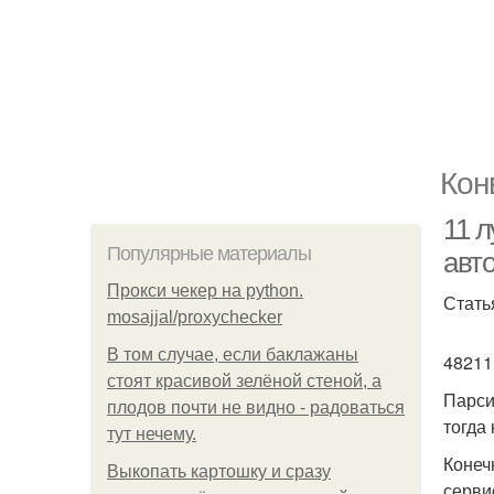
Кон
11 
Популярные материалы
авт
Прокси чекер на python.
Стать
mosajjal/proxychecker
В том случае, если баклажаны
48211
стоят красивой зелёной стеной, а
Парси
плодов почти не видно - радоваться
тогда
тут нечему.
Конеч
Выкопать картошку и сразу
серви