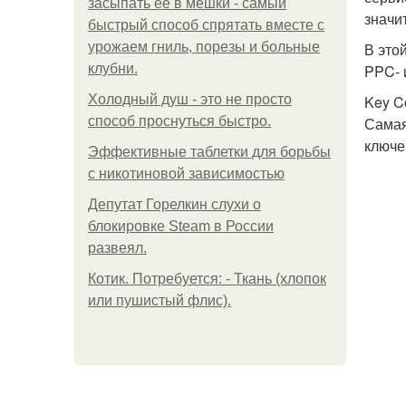
засыпать её в мешки - самый
значи
быстрый способ спрятать вместе с
урожаем гниль, порезы и больные
В это
клубни.
PPC- 
Холодный душ - это не просто
Key Co
способ проснуться быстро.
Самая
ключе
Эффективные таблетки для борьбы
с никотиновой зависимостью
Депутат Горелкин слухи о
блокировке Steam в России
развеял.
Котик. Потребуется: - Ткань (хлопок
или пушистый флис).