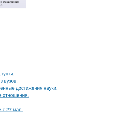
.
ступки.
з вузов.
менные достижения науки.
е отношения.
 с 27 мая.