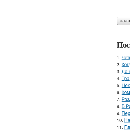
читат
Пос
1.
Чет
2.
Ког
3.
Доч
4.
Тра
5.
Нек
6.
Ком
7.
Роз
8.
В Р
9.
Пер
10.
На
11.
Ги