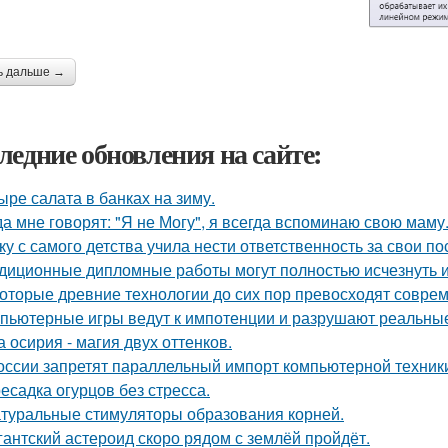
ь дальше →
ледние обновления на сайте:
ыре салата в банках на зиму.
да мне говорят: "Я не Могу", я всегда вспоминаю свою маму
ку с самого детства учила нести ответственность за свои по
диционные дипломные работы могут полностью исчезнуть и
оторые древние технологии до сих пор превосходят совре
пьютерные игры ведут к импотенции и разрушают реальны
а осирия - магия двух оттенков.
оссии запретят параллельный импорт компьютерной техники
есадка огурцов без стресса.
туральные стимуляторы образования корней.
гантский астероид скоро рядом с землёй пройдёт.