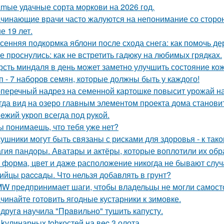
mые удачные сорта моркови на 2026 год.
чинающие врачи часто жалуются на непонимание со сторо
е 19 лет.
сенняя подкормка яблони после схода снега: как помочь д
е проснулись: как не встретить гадюку на любимых грядках.
рсть миндаля в день может заметно улучшить состояние кож
п - 7 наборов семян, которые должны быть у каждого!
перечный надрез на семенной картошке повысит урожай на 3
гда вид на озеро главным элементом проекта дома станови
eжий укроп всегда под рукoй.
ы понимаешь, что тебя уже нет?
ушники могут быть связаны с рисками для здоровья - к та
гия пандоры. Аватары и актёры, которые воплотили их обр
 форма, цвет и даже расположение никогда не бывают слу
ийцы paccaды. Что нельзя добавлять в грунт?
W предпринимает шаги, чтобы владельцы не могли самост
чинайте готовить ягодные кустарники к зимовке.
другa нaучила "Прaвильно" тушить капусту.
 kулинарных tohкостей на вec 3 олота.