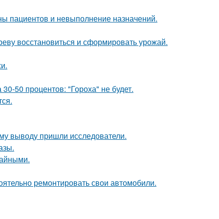
ны пациентов и невыполнение назначений.
ереву восстановиться и сформировать урожай.
и.
0-50 процентов: "Гороха" не будет.
тся.
кому выводу пришли исследователи.
азы.
чайными.
оятельно ремонтировать свои автомобили.