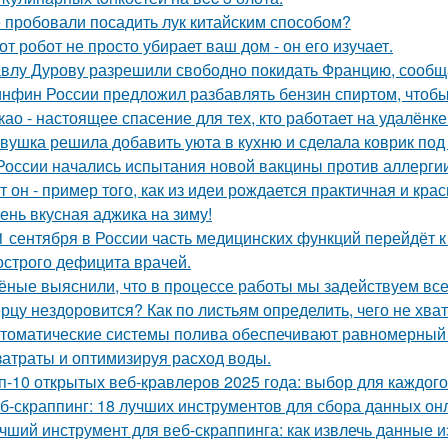
 пробовали посадить лук китайским способом?
от робот не просто убирает ваш дом - он его изучает.
влу Дурову разрешили свободно покидать Францию, сообщ
нфин России предложил разбавлять бензин спиртом, чтобы
као - настоящее спасение для тех, кто работает на удалёнке
вушка решила добавить уюта в кухню и сделала коврик под 
России начались испытания новой вакцины против аллергии
т он - пример того, как из идеи рождается практичная и кра
ень вкусная аджика на зиму!
1 сентября в России часть медицинских функций перейдёт 
 острого дефицита врачей.
ёные выяснили, что в процессе работы мы задействуем все
рцу нездоровится? Как по листьям определить, чего не хва
томатические системы полива обеспечивают равномерный 
затраты и оптимизируя расход воды.
п-10 открытых веб-кравлеров 2025 года: выбор для каждого
б-скраппинг: 18 лучших инструментов для сбора данных он
чший инструмент для веб-скраппинга: как извлечь данные из