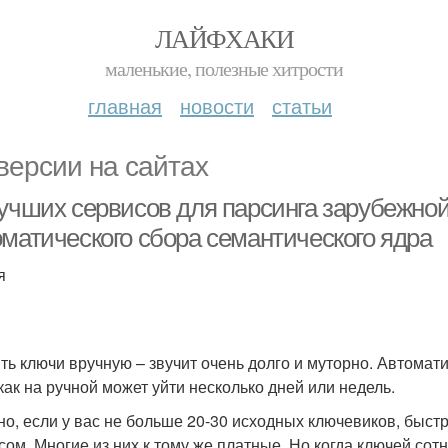
ЛАЙФХАКИ
маленькие, полезные хитрости
главная
новости
статьи
версии на сайтах
лучших сервисов для парсинга зарубежно
оматического сбора семантического ядра
я
ть ключи вручную – звучит очень долго и муторно. Автомат
 как на ручной может уйти несколько дней или недель.
но, если у вас не больше 20-30 исходных ключевиков, быстр
сом. Многие из них к тому же платные. Но когда ключей сот