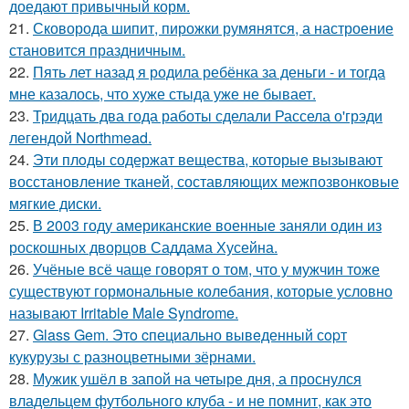
доедают привычный корм.
21.
Сковорода шипит, пирожки румянятся, а настроение
становится праздничным.
22.
Пять лет назад я родила ребёнка за деньги - и тогда
мне казалось, что хуже стыда уже не бывает.
23.
Тридцать два года работы сделали Рассела о'грэди
легендой Northmead.
24.
Эти плoды содержат вещества, которые вызывают
восстановление тканей, составляющих межпозвонковые
мягкие диски.
25.
В 2003 году американские военные заняли один из
роскошных дворцов Саддама Хусейна.
26.
Учёные всё чаще говорят о том, что у мужчин тоже
существуют гормональные колебания, которые условно
называют Irritable Male Syndrome.
27.
Glass Gem. Этo cпециально вывeденный сopт
кукурузы с разноцветными зёрнами.
28.
Мужик ушёл в запой на четыре дня, а проснулся
владельцем футбольного клуба - и не помнит, как это