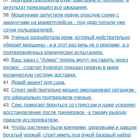
результат превзошёл все ожидания.
38.
Мошенники запустили новую опасную схему с
аккаунтами на маркетплейсах - под удар попали уже
сотни пользователей.
39.
Учёные разработали крем, который действительно
убирает морщины - и в этот раз речь не о рекламе, а о
подтверждённых клинических испытаниях.
40.
Ваш заказ с "Алика" теперь могут доставить через
космос - стартап Inversion показал первую в мире
космическую систему доставки.
41.
Яркий акцент для сада.
42.
Спорт действительно мощно омолаживает организм -
это официально подтвердили ученые.
43.
Секс помогает бороться со стрессом и даже ускоряет
восстановление после тренировок - к такому выводу
пришли исследователи.
44.
Чтобы растения были крепкими, здоровыми и давали
богатый урожай, стоит иметь под рукой базовый набор