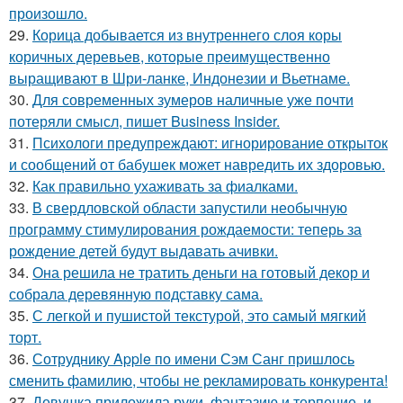
произошло.
29.
Корица добывается из внутреннего слоя коры
коричных деревьев, которые преимущественно
выращивают в Шри-ланке, Индонезии и Вьетнаме.
30.
Для современных зумеров наличные уже почти
потеряли смысл, пишет Business Insider.
31.
Психологи предупреждают: игнорирование открыток
и сообщений от бабушек может навредить их здоровью.
32.
Как правильно ухаживать за фиалками.
33.
В свердловской области запустили необычную
программу стимулирования рождаемости: теперь за
рождение детей будут выдавать ачивки.
34.
Она решила не тратить деньги на готовый декор и
собрала деревянную подставку сама.
35.
С легкой и пушистой текстурой, это самый мягкий
торт.
36.
Сотруднику Apple по имени Сэм Санг пришлось
сменить фамилию, чтобы не рекламировать конкурента!
37.
Девушка приложила руки, фантазию и терпение, и