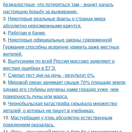
безжалостные, что потеряться там - значит начать
настоящую борьбу за выживание.
3.
Некоторые реальные факты о странах мира
абсолютно невозможными кажутся.
4.
Работаю в банке.
5.
Некоторые официальные законы современной
Германии способны искренне удивить даже местных
жителей.
6.
Выпускники по всей России массово заявляют о
жестких ошибках в ЕГЭ.
7.
Сделал тест днк на дочь - результат 0%.
8.
Мировой океан занимает свыше 70% площади земли,
однако его глубины изучены нами гораздо хуже, чем
поверхность луны или марса.
9.
Чернобыльская катастрофа скрывала множество
деталей, о которых не пишут в учебниках.
10.
Мастурбация у птиц абсолютно естественным
поведением оказалась.
11.
Июнь - решающий месяц в борьбе с монилиозом в