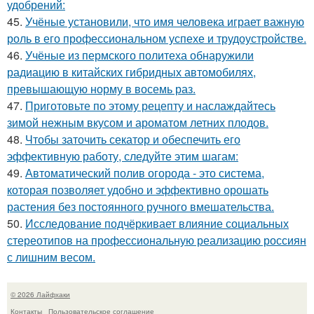
удобрений:
45.
Учёные установили, что имя человека играет важную
роль в его профессиональном успехе и трудоустройстве.
46.
Учёные из пермского политеха обнаружили
радиацию в китайских гибридных автомобилях,
превышающую норму в восемь раз.
47.
Приготовьте по этому рецепту и наслаждайтесь
зимой нежным вкусом и ароматом летних плодов.
48.
Чтобы заточить секатор и обеспечить его
эффективную работу, следуйте этим шагам:
49.
Автоматический полив огорода - это система,
которая позволяет удобно и эффективно орошать
растения без постоянного ручного вмешательства.
50.
Исследование подчёркивает влияние социальных
стереотипов на профессиональную реализацию россиян
с лишним весом.
© 2026 Лайфхаки
Контакты
Пользовательское соглашение