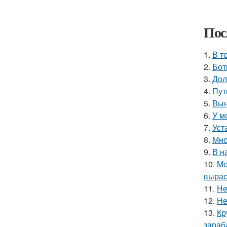
Пос
1.
В т
2.
Бот
3.
Дол
4.
Пут
5.
Вын
6.
У м
7.
Уст
8.
Мно
9.
В н
10.
Мо
вырас
11.
Не
12.
Не
13.
Кр
зараб