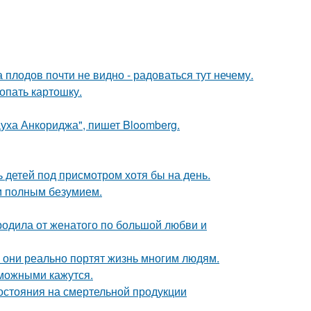
 плодов почти не видно - радоваться тут нечему.
копать картошку.
Духа Анкориджа", пишет Bloomberg.
ь детей под присмотром хотя бы на день.
м полным безумием.
 родила от женатого по большой любви и
 они реально портят жизнь многим людям.
можными кажутся.
стояния на смертельной продукции