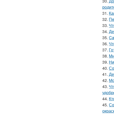
30.
До
родит
31.
Ка
32.
Пe
33.
Чт
34.
Де
35.
Ca
36.
Чт
37.
Го
38.
Мн
39.
Ни
40.
Со
41.
Де
42.
Мо
43.
Чт
удобр
44.
Кт
45.
Со
окрас