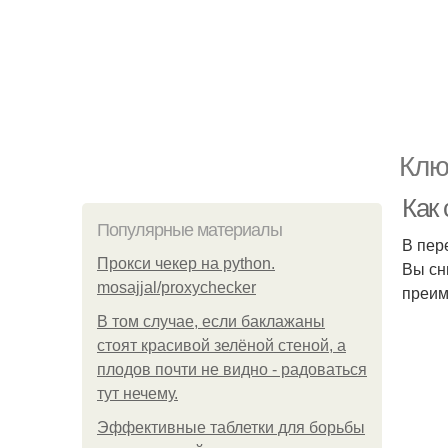
Клю
Как 
Популярные материалы
В пер
Прокси чекер на python.
Вы сн
mosajjal/proxychecker
преим
В том случае, если баклажаны
стоят красивой зелёной стеной, а
плодов почти не видно - радоваться
тут нечему.
Эффективные таблетки для борьбы