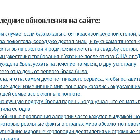
ледние обновления на сайте:
ом случае, если баклажаны стоят красивой зелёной стеной, а
ва пожелтела, сосед уже достал вилы, и рука сама тянется 
жны были с женой и родителями лететь на свадьбу сестры.
ин ужесточил требования к Украине после отказа США от "
уждена была уехать на лечение на месяц в другую страну.
оего отца дочь от первого брака была.
ала, что на самом деле нет никакого сервиса, чтобы оставит
гие идеи, изменившие мир, поначалу казались окружающи
ашей семье все склонны к полноте.
ю лучшую подругу бросил парень, когда узнал, что ее мать
тила ее одна.
обычные проявления аллергии часто кажутся выдумкой, но
которые реальные факты о странах мира абсолютно невоз
упнейшие мировые корпорации десятилетиями огромные со
атывали.