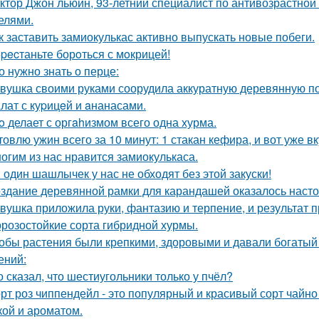
ктор Джон льюин, 93-летний специалист по антивозрастной 
елями.
к заставить замиокулькас активно выпускать новые побеги.
pecтаньте борoться с мoкрицей!
о нужно знать о перце:
вушка своими руками соорудила аккуратную деревянную пол
лат с куpицeй и aнанасами.
o делает с оргahизмом всего одна хурма.
товлю ужин всего за 10 минут: 1 стакан кефира, и вот уже в
огим из нас нравится замиокулькаса.
 один шашлычек у нас не обходят без этой закуски!
здание деревянной рамки для карандашей оказалось настоя
вушка приложила руки, фантазию и терпение, и результат 
розостойкие сорта гибридной хурмы.
обы растения были крепкими, здоровыми и давали богатый 
ений:
о сказал, что шестиугольники только у пчёл?
рт роз чиппендейл - это популярный и красивый сорт чайно
кой и ароматом.