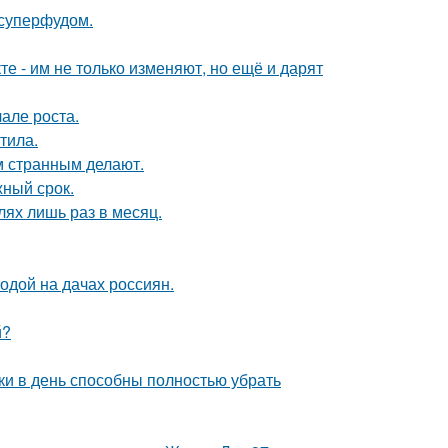
суперфудом.
те - им не только изменяют, но ещё и дарят
але роста.
тила.
 странным делают.
жный срок.
лях лишь раз в месяц.
одой на дачах россиян.
й?
ки в день способны полностью убрать