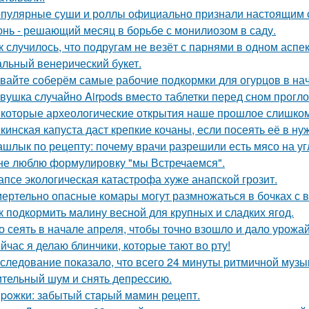
пулярные суши и роллы официально признали настоящим 
нь - решающий месяц в борьбе с монилиозом в саду.
к случилось, что подругам не везёт с парнями в одном аспек
льный венерический букет.
вайте соберём самые рабочие подкормки для огурцов в нач
вушка случайно Airpods вместо таблетки перед сном прогло
которые археологические открытия наше прошлое слишком
кинская капуста даст крепкие кочаны, если посеять её в ну
шлык по рецепту: почему врачи разрешили есть мясо на уг
не люблю формулировку "мы Встречаемся".
апсе экологическая катастрофа хуже анапской грозит.
ертельно опасные комары могут размножаться в бочках с в
к подкормить малину весной для крупных и сладких ягод.
о сеять в начале апреля, чтобы точно взошло и дало урожа
йчас я делаю блинчики, которые тают во рту!
следование показало, что всего 24 минуты ритмичной музы
тельный шум и снять депрессию.
poжки: зaбытый стapый мaмин рeцепт.