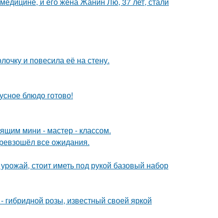
медицине, и его жена Жанин Лю, 37 лет, стали
очку и повесила её на стену.
кусное блюдо готово!
щим мини - мастер - классом.
превзошёл все ожидания.
урожай, стоит иметь под рукой базовый набор
 - гибридной розы, известный своей яркой