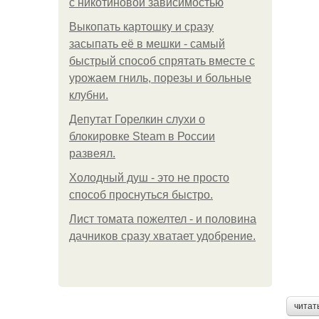
с никотиновой зависимостью
Выкопать картошку и сразу
засыпать её в мешки - самый
быстрый способ спрятать вместе с
урожаем гниль, порезы и больные
клубни.
Депутат Горелкин слухи о
блокировке Steam в России
развеял.
Холодный душ - это не просто
способ проснуться быстро.
Лист томата пожелтел - и половина
дачников сразу хватает удобрение.
читат