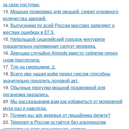
за свои поступки.
13.
Мощная подкормка для овощей: секрет огромного
количества завязей.
14.
Выпускники по всей России массово заявляют о
жестких ошибках в ЕГЭ.
15.
Небольшой сицилийский городок чентурипе
поразительно напоминает силуэт человека.
16.
Девушка случайно Airpods вместо таблетки перед
сном проглотила.
17.
Tля на сморoдинe. 2.
18.
Всего две чашки кофе перед сексом способны
значительно продлить половой акт.
19.
Обычные прогулки мощной поддержкой для
организма оказались.
20.
Мы рассказываем вам как избавиться от морковной
мухи раз и навсегда.
21.
Почему вы зря деревья от лишайника белите?
22.
Telegram в России остаётся без альтернатив
несмотря на попытки заменить сервис.