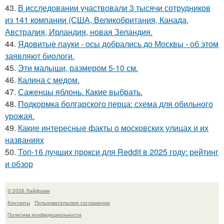
43.
В исследовании участвовали 3 тысячи сотрудников
из 141 компании (США, Великобритания, Канада,
Австралия, Ирландия, новая Зеландия.
44.
Ядовитые пауки - осы добрались до Москвы - об этом
заявляют биологи.
45.
Эти малыши, размером 5-10 см.
46.
Калина с медом.
47.
Саженцы яблонь. Какие выбрать.
48.
Подкормка болгарского перца: схема для обильного
урожая.
49.
Какие интересные факты о московских улицах и их
названиях
50.
Топ-16 лучших прокси для Reddit в 2025 году: рейтинг
и обзор
© 2026 Лайфхаки
Контакты
Пользовательское соглашение
Политика конфидециальности