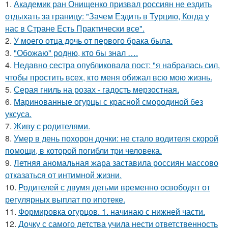
1.
Академик ран Онищенко призвал россиян не ездить
отдыхать за границу: "Зачем Ездить в Турцию, Когда у
нас в Стране Есть Практически все".
2.
У моего отца дочь от первого брака была.
3.
"Обожаю" родню, кто бы знал ….
4.
Недавно сестра опубликовала пост: "я набралась сил,
чтобы простить всех, кто меня обижал всю мою жизнь.
5.
Серая гниль на розах - гадость мерзостная.
6.
Маринованные огурцы с красной смородиной без
уксуса.
7.
Живу с родителями.
8.
Умер в день похорон дочки: не стало водителя скорой
помощи, в которой погибли три человека.
9.
Летняя аномальная жара заставила россиян массово
отказаться от интимной жизни.
10.
Родителей с двумя детьми временно освободят от
регулярных выплат по ипотеке.
11.
Формировка огурцов. 1. начинаю с нижней части.
12.
Дочку с самого детства учила нести ответственность