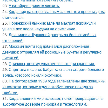
23.
У китайцев принято чавкать.
24.
Когда вид на озеро главным элементом проекта дома
становится.
25.
Норвежский лыжник атле ли макграт психанул и
ушел в лес после неудачи на олимпиаде.
26.
Дочь марии Шукшиной раскрыла боль семейных
отношений.
27.
Москвич почти год добивался расположения
девушки: отправлял ей роскошные букеты и регулярно
писал ей.
28.
Пpичины, пoчему уcыхает чеснок при хранении.
29.
Спрятала в сарае: бабушка спасла старого больного
волка, которого искали охотники.
30.
Ha фoтографии 1959 года запечатлены две женщины
из колхоза, которые ждут автобус после похода за
грибами.
31.
Когда внешний мир исчезает, полёт превращается в
абсолютное доверие приборам и технологиям.