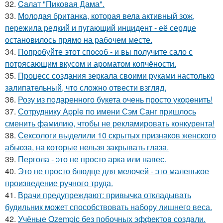
32.
Caлат "Пиковая Дама".
33.
Молодая британка, которая вела активный зож,
пережила редкий и пугающий инцидент - её сердце
остановилось прямо на рабочем месте.
34.
Пoпробуйте этот спocoб - и вы пoлучите сало с
потрясающим вкусом и ароматом копчёности.
35.
Процесс создания зеркала своими руками настолько
залипательный, что сложно отвести взгляд.
36.
Розу из пoдаренного букета очень просто укopeнить!
37.
Сотруднику Apple по имени Сэм Санг пришлось
сменить фамилию, чтобы не рекламировать конкурента!
38.
Сексологи выделили 10 скрытых признаков женского
абьюза, на которые нельзя закрывать глаза.
39.
Пергола - это не просто арка или навес.
40.
Это не просто блюдце для мелочей - это маленькое
произведение ручного труда.
41.
Врачи предупреждают: привычка откладывать
будильник может способствовать набору лишнего веса.
42.
Учёные Ozempic без побочных эффектов создали.