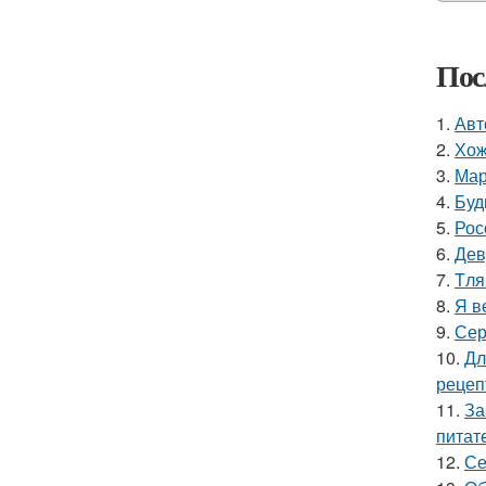
Пос
1.
Авт
2.
Хож
3.
Мар
4.
Буд
5.
Рос
6.
Дев
7.
Tля
8.
Я в
9.
Сер
10.
Дл
рецеп
11.
За
питат
12.
Се