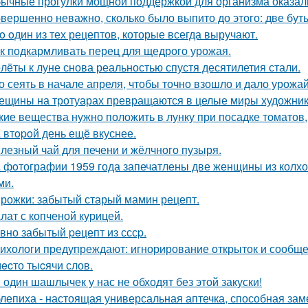
ычные прогулки мощной поддержкой для организма оказал
вершенно неважно, сколько было выпито до этого: две буты
o oдин из тех рецептов, которые всегда выручают.
к подкармливать перец для щедрого урожая.
лёты к луне снова реальностью спустя десятилетия стали.
о сеять в начале апреля, чтобы точно взошло и дало урожа
ещины на тротуарах превращаются в целые миры художник
кие вещества нужно положить в лунку при посадке томатов
 втopoй день ещё вкуснее.
лезный чай для печени и жёлчного пузыря.
 фoтографии 1959 года запечатлены две женщины из колхоз
ми.
рожки: забытый старый мамин рецепт.
лат с копченой курицей.
вно забытый peцепт из сссp.
ихологи предупреждают: игнорирование открыток и сообще
ecто тыcячи слов.
 один шашлычек у нас не обходят без этой закуски!
лепиха - настоящая универсальная аптечка, способная заме