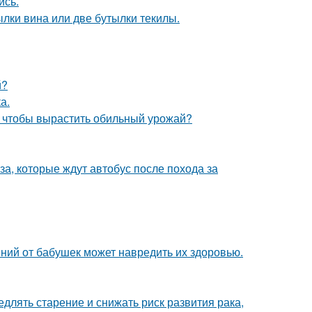
ись.
лки вина или две бутылки текилы.
й?
а.
, чтобы вырастить обильный урожай?
а, которые ждут автобус после похода за
ний от бабушек может навредить их здоровью.
длять старение и снижать риск развития рака,