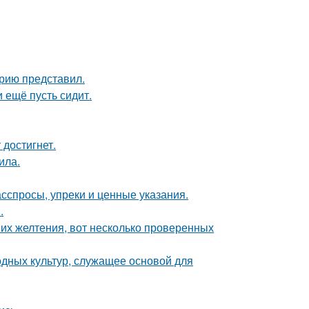
рию представил.
и ещё пусть сидит.
 достигнет.
ила.
асспросы, упреки и ценные указания.
.
их желтения, вот несколько проверенных
одных культур, служащее основой для