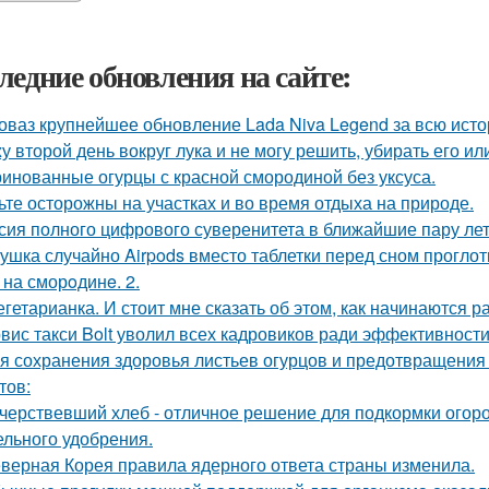
ледние обновления на сайте:
оваз крупнейшее обновление Lada Niva Legend за всю исто
у второй день вокруг лука и не могу решить, убирать его ил
инованные огурцы с красной смородиной без уксуса.
ьте осторожны на участках и во время отдыха на природе.
сия полного цифрового суверенитета в ближайшие пару лет
ушка случайно Airpods вместо таблетки перед сном проглот
 на сморoдинe. 2.
егетарианка. И стоит мне сказать об этом, как начинаются р
вис такси Bolt уволил всех кадровиков ради эффективности
я сохранения здоровья листьев огурцов и предотвращения 
тов:
черствевший хлеб - отличное решение для подкормки огор
ельного удобрения.
верная Корея правила ядерного ответа страны изменила.