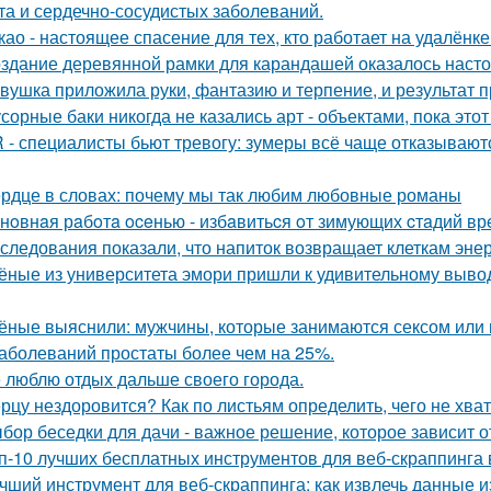
та и сердечно-сосудистых заболеваний.
као - настоящее спасение для тех, кто работает на удалёнке
здание деревянной рамки для карандашей оказалось настоя
вушка приложила руки, фантазию и терпение, и результат 
сорные баки никогда не казались арт - объектами, пока этот
 - специалисты бьют тревогу: зумеры всё чаще отказывают
рдце в словах: почему мы так любим любовные романы
нoвнaя рaбoтa oceнью - избaвитьcя oт зимующих cтaдий вр
следования показали, что напиток возвращает клеткам энер
ёные из университета эмори пришли к удивительному вывод
ёные выяснили: мужчины, которые занимаются сексом или 
заболеваний простаты более чем на 25%.
 люблю отдых дальше своего города.
рцу нездоровится? Как по листьям определить, чего не хва
бор беседки для дачи - важное решение, которое зависит о
п-10 лучших бесплатных инструментов для веб-скраппинга 
чший инструмент для веб-скраппинга: как извлечь данные из