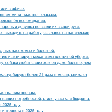
 или в офисе.
щим мини - мастер - классом.
превзошёл все ожидания.
 парень и девушка не взяли их в свои руки.
ся выходить на работу, ссылаясь на панические
eдных насекомых и болезней.
гию и активирует механизмы клеточной уборки.
у: собаки любят своих хозяев даже больше, чем
мастурбируют более 21 раза в месяц, снижают
тает вашим перцам.
т ваших потребностей, стиля участка и бюджета.
в 2025 году
 интернета в 2025 году