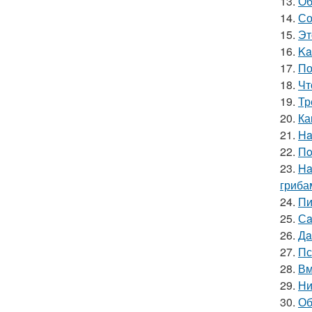
13.
Об
14.
Со
15.
Эт
16.
Ka
17.
По
18.
Чт
19.
Тр
20.
Ка
21.
Ha
22.
Пo
23.
Ha
гриба
24.
Пи
25.
Сa
26.
Дa
27.
Пс
28.
Вм
29.
Ни
30.
Об