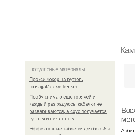
Кам
Популярные материалы
Прокси чекер на python.
mosajjal/proxychecker
Пробу снимаю еще горячей и
каждый раз радуюсь: кабачки не
Вос
развариваются, а соус получается
мет
густым и пикантным.
Эффективные таблетки для борьбы
Арбит