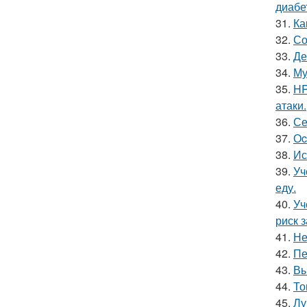
диабе
31.
Ка
32.
Со
33.
Де
34.
Му
35.
HR
атаки.
36.
Се
37.
Оc
38.
Ис
39.
Уч
еду.
40.
Уч
риск 
41.
Не
42.
Пе
43.
Вы
44.
То
45.
Лу