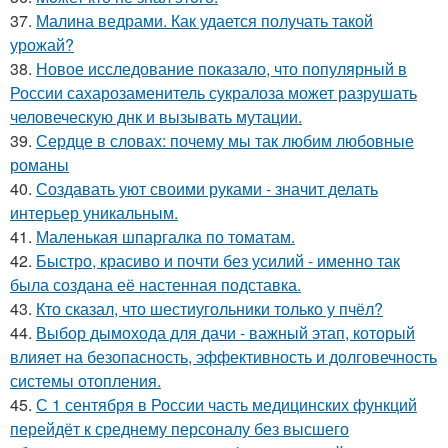
37.
Малина ведрами. Как удается получать такой
урожай?
38.
Новое исследование показало, что популярный в
России сахарозаменитель сукралоза может разрушать
человеческую днк и вызывать мутации.
39.
Сердце в словах: почему мы так любим любовные
романы
40.
Создавать уют своими руками - значит делать
интерьер уникальным.
41.
Маленькая шпаргалка по томатам.
42.
Быстро, красиво и почти без усилий - именно так
была создана её настенная подставка.
43.
Кто сказал, что шестиугольники только у пчёл?
44.
Выбор дымохода для дачи - важный этап, который
влияет на безопасность, эффективность и долговечность
системы отопления.
45.
С 1 сентября в России часть медицинских функций
перейдёт к среднему персоналу без высшего