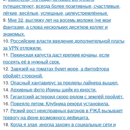
путешествуют, всегда более позитивные, счастливые,
лёгкие, весёлые, успешные, целеустремлённые.
9.
Мне 32, выгляжу лет на восемь моложе (не мои
фантазии, а слова нескольких десятков коллег и
знакомых.
10.
Российские власти введение дополнительной платы
за VPN отложили.
11.
Пекинская капуста даст крепкие кочаны, если
посеять её в нужный срок.
12.
Завязей на томатах будет море, а фитофтора
обойдёт стороной.
13.
Опасный хантавирус за пределы лайнера вышел.
14.
Архивные фото Ирины шейк из юности.
15.
Гигантский астероид скоро рядом с землёй пройдёт.
16.
Повеяло летом. Клубника рекорд установила.
17.
Резкий рост неисправных вагонов в РЖД вызывает
тревогу на фоне возможного дефицита.
18.
Когда я злая, иногда захожу в социальные сети и