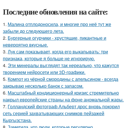
Последние обновления на сайте:
1.
Малина отплодоносила, и многие про неё тут же
забыли до следующего лета.
2.
Бургерные огурчики - хрустящие, пикантные и
невероятно вкусные.
3.
Лук сам показывает, когда его выкапывать: три
признака, которые я больше не игнорирую.
4.
Эти минералы выглядят так нереально, что кажутся
творением нейросети или 3D-графики.
5.
Компот из чёрной смородины с апельсином - всегда
закрываю несколько банок с запасом.
6.
Масштабный кондиционерный кризис стремительно
накрыл европейские страны на фоне аномальной жары.
7.
Голландский фотограф Альберт дрос вновь покорил
сеть серией захватывающих снимков пейзажей
Кыргызстана.
8.
Заметила, что люди, которые регулярно