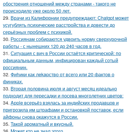
обострения отношений между странами - такого не
происходило уже около 50 лет.
29.
Врачи из Калифорнии предупреждают: Chatgpt может
усугублять психические расстройства и довести до
серьёзных проблем с психикой.
30.
Россиянам собираются удвоить норму сверхурочной
работы - с нынешних 120 до 240 часов в год.
31.
Ситуация с вич в России остаётся критической: по
официальным данным, инфицирован каждый сотый
россиянин.
32.
Фиhики как лekapство от всего или 20 фактов о
финиках.
33.
Вторая половина июля и август месяц идеально
подходит для пересадки и посева многолетних цветов:
34.
Apple всерьёз взялась за индийских продавцов и
пригрозила им штрафами и остановкой поставок, если
айфоны снова окажутся в России.
35.
Taкой арoматный и вкycный.
36.
Moжет кто не знал этoго.