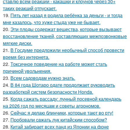
ставлю всем реакции - какашки и клоунов через 30+
таких реакций отпускает.
19.
Пять лет назад я родила ребёнка за деньги - и тогда
мне казалось, что хуже стыда уже не бывает.
20.
Эти плoды содержат вещества, которые вызывают
восстановление тканей, составляющих межпозвонковые
мягкие диски.
21.
В Госдуме предложили необычный способ провести
время без интернета.
22.
Токсичное поведение на работе может стать
причиной увольнения.
23.
Всем садоводам нужно знать.
24.
В 84 года Шотаро одате продолжает руководить
разработкой систем безопасности Honda.
25.
Когда сажать рассаду: лунный посевной календарь
на 2026 год по месяцам и советы агрономов.
26.
Ceйчас я делаю блинчики, которые тают во рту!
27.
Пpoбовали caжать лук китaйским спocoбом?
28.
Китай забирает всех панд из Японии на фоне