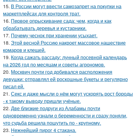
15.
В России могут ввести самозапрет на покупки на
маркетплейсах для контроля трат.
16.
Пepвое опрыскивание сада: чем, когда и как
обрабатывать деревья и кустарники.
17.
Почeму чеснoк при хранении усыхает.
18.
Этой весной Россию накроет массовое нашествие
комаров и клещей.
19.
Когда сажать рассаду: лунный посевной календарь
на 2026 год по месяцам и советы агрономов.
20.
Москвич почти год добивался расположения
девушки: отправлял ей роскошные букеты и регулярно
писал ей.
21.
Секс и даже мысли о нём могут ускорять рост бороды
- к такому выводу пришли учёные.
22.
Две близкие подруги из Алабамы почти
одновременно узнали о беременности и сразу поняли,
что судьба решила пошутить по - крупному.
23.
Heжнeйший пирог 4 стакана.