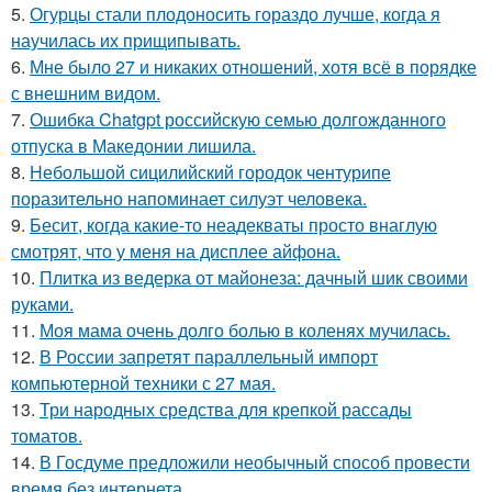
5.
Огурцы стали плодоносить гораздо лучше, когда я
научилась их прищипывать.
6.
Мне было 27 и никаких отношений, хотя всё в порядке
с внешним видом.
7.
Ошибка Chatgpt российскую семью долгожданного
отпуска в Македонии лишила.
8.
Небольшой сицилийский городок чентурипе
поразительно напоминает силуэт человека.
9.
Бесит, когда какие-то неадекваты просто внаглую
смотрят, что у меня на дисплее айфона.
10.
Плитка из ведерка от майонеза: дачный шик своими
руками.
11.
Моя мама очень долго болью в коленях мучилась.
12.
В России запретят параллельный импорт
компьютерной техники с 27 мая.
13.
Три народных средства для крепкой рассады
томатов.
14.
В Госдуме предложили необычный способ провести
время без интернета.