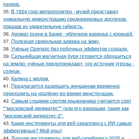
пауков.
35.
В 1924 году метрополитен - музей представил
уникальную демонстрацию средневековых доспехов,
показав их удивительную гибкость.
36.
Аромат осени в банке - яблочное варенье с корицей.
37.
Полезная свекольная аджика на зиму.
38.
Учёные Ozempic без побочных эффектов создали.
39.
Сильнейшая магнитная буря готовится обрушиться
на землю: учёные предупреждают, что источник угрозы -
солнце.
40.
Калина с медом.
41.
Предлагается разрешить женщинам временно
переходить на удалёнку во время менструации.
42.
Самым сладким сортом крыжовника считается сорт
*"московский деликатес"* (или его вариации, такие как
"московский деликатес-2".
43.
Какие инструменты для веб-скраппинга с ИИ самые
эффективные? Мой опыт
44.
Лучшие инструменты для веб-скрейпинга 2025 и