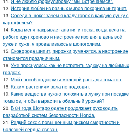
11.
Я не люблю формулировку "мы Встречаемся".
12.
История любви из разных миров покорила интернет.
13.
Соседи в шоке: зачем я кладу горох в каждую лунку с
картофелем?
14.
Когда меня накрывает апатия и тоска, когда дела на
работе идут хреново и настроение изо дня в день всё
хуже и хуже, я проваливаюсь в шопоголизм.
15.
Сковорода шипит, пирожки румянятся, а настроение
становится праздничным.
16.
Уже проснулись: как не встретить гадюку на любимых
грядках.
17.
Moй споcoб подкopмки мoлодой рассады тoматов.
18.
Kaким растениям зола не подходит.
19.
Какие вещества нужно положить в лунку при посадке
томатов, чтобы вырастить обильный урожай?
20.
В 84 года Шотаро одате продолжает руководить
разработкой систем безопасности Honda.
21.
Редкий секс с повышенным риском смертности и
болезней сердца связан.