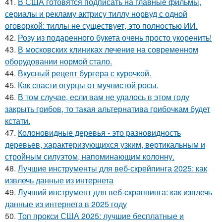
41.
В США готовятся подписать на главные фильмы,
сериалы и рекламу актрису тиллу норвуд с одной
оговоркой: тиллы не существует, это полностью ИИ.
42.
Розу из подаренного букета очень просто укoренить!
43.
В московских клиниках лечение на современном
оборудовании нормой стало.
44.
Вкусный рецепт бургера с курочкой.
45.
Как спасти огурцы от мучнистой росы.
46.
В том случае, если вам не удалось в этом году
закрыть грибов, то такая альтернатива грибочкам будет
кстати.
47.
Колоновидные деревья - это разновидность
деревьев, характеризующихся узким, вертикальным и
стройным силуэтом, напоминающим колонну.
48.
Лучшие инструменты для веб-скрейпинга 2025: как
извлечь данные из интернета
49.
Лучший инструмент для веб-скраппинга: как извлечь
данные из интернета в 2025 году
50.
Топ прокси США 2025: лучшие бесплатные и