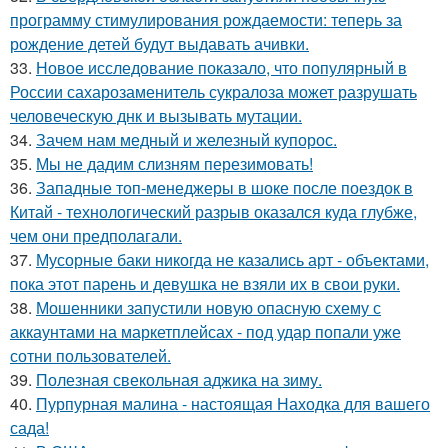
программу стимулирования рождаемости: теперь за
рождение детей будут выдавать ачивки.
33.
Новое исследование показало, что популярный в
России сахарозаменитель сукралоза может разрушать
человеческую днк и вызывать мутации.
34.
Зачем нам медный и железный купорос.
35.
Мы не дадим слизням перезимовать!
36.
Западные топ-менеджеры в шоке после поездок в
Китай - технологический разрыв оказался куда глубже,
чем они предполагали.
37.
Мусорные баки никогда не казались арт - объектами,
пока этот парень и девушка не взяли их в свои руки.
38.
Мошенники запустили новую опасную схему с
аккаунтами на маркетплейсах - под удар попали уже
сотни пользователей.
39.
Полезная свекольная аджика на зиму.
40.
Пурпурная малина - настоящая Находка для вашего
сада!