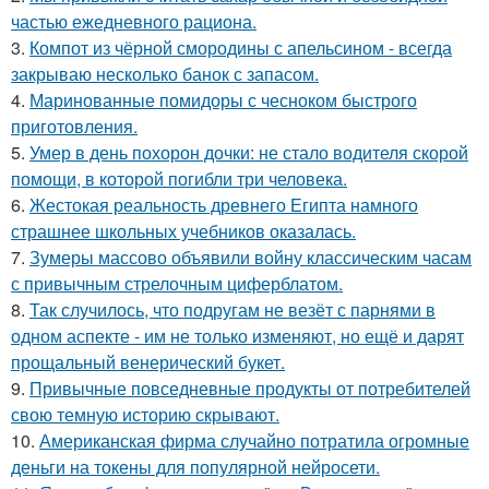
частью ежедневного рациона.
3.
Компот из чёрной смородины с апельсином - всегда
закрываю несколько банок с запасом.
4.
Маринованные помидоры с чесноком быстрого
приготовления.
5.
Умер в день похорон дочки: не стало водителя скорой
помощи, в которой погибли три человека.
6.
Жестокая реальность древнего Египта намного
страшнее школьных учебников оказалась.
7.
Зумеры массово объявили войну классическим часам
с привычным стрелочным циферблатом.
8.
Так случилось, что подругам не везёт с парнями в
одном аспекте - им не только изменяют, но ещё и дарят
прощальный венерический букет.
9.
Привычные повседневные продукты от потребителей
свою темную историю скрывают.
10.
Американская фирма случайно потратила огромные
деньги на токены для популярной нейросети.