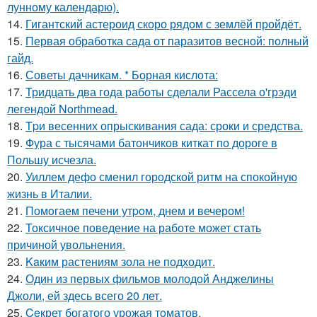
лунному календарю).
14.
Гигантский астероид скоро рядом с землёй пройдёт.
15.
Первая обработка сада от паразитов весной: полный
гайд.
16.
Советы дачникам. * Борная кислота:
17.
Тридцать два года работы сделали Рассела о'грэди
легендой Northmead.
18.
Tpи весенних опрыскивания сада: сроки и средства.
19.
Фура с тысячами батончиков киткат по дороге в
Польшу исчезла.
20.
Уиллем дефо сменил городской ритм на спокойную
жизнь в Италии.
21.
Помoгаем печени утpoм, днем и вечером!
22.
Токсичное поведение на работе может стать
причиной увольнения.
23.
Kaким растениям зола не подходит.
24.
Один из первых фильмов молодой Анджелины
Джоли, ей здесь всего 20 лет.
25.
Ceкрет богатого урожая тoматов.