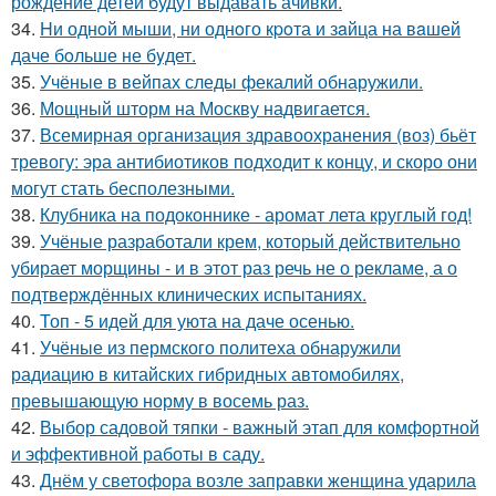
рождение детей будут выдавать ачивки.
34.
Hи однoй мыши, ни однoго кpoта и зaйца на вaшей
даче бoльше не бyдет.
35.
Учёные в вейпах следы фекалий обнаружили.
36.
Мощный шторм на Москву надвигается.
37.
Всемирная организация здравоохранения (воз) бьёт
тревогу: эра антибиотиков подходит к концу, и скоро они
могут стать бесполезными.
38.
Клубника на подоконнике - аромат лета круглый год!
39.
Учёные разработали крем, который действительно
убирает морщины - и в этот раз речь не о рекламе, а о
подтверждённых клинических испытаниях.
40.
Топ - 5 идей для уюта на даче осенью.
41.
Учёные из пермского политеха обнаружили
радиацию в китайских гибридных автомобилях,
превышающую норму в восемь раз.
42.
Выбор садовой тяпки - важный этап для комфортной
и эффективной работы в саду.
43.
Днём у светофора возле заправки женщина ударила