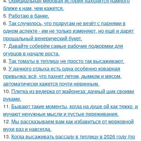
4.
Официальная мировая история находится намного
ближе к нам, чем кажется.
5.
Работаю в банке.
6.
Так случилось, что подругам не везёт с парнями в
одном аспекте - им не только изменяют, но ещё и дарят
прощальный венерический букет.
7.
Давайте соберём самые рабочие подкормки для
огурцов в начале роста.
8.
Так томаты в теплицу не просто так высаживают.
9.
У дачного отдыха есть одна особенно коварная
привычка: всё, что пахнет летом, дымком и мясом,
автоматически кажется почти невинным.
10.
Плитка из ведерка от майонеза: дачный шик своими
руками.
11.
Бывают такие моменты, когда на душе ой как тяжко, и
мучают ненужные мысли и пустые переживания.
12.
Мы рассказываем вам как избавиться от морковной
мухи раз и навсегда.
13.
Когда высаживать рассаду в теплицу в 2026 году (по