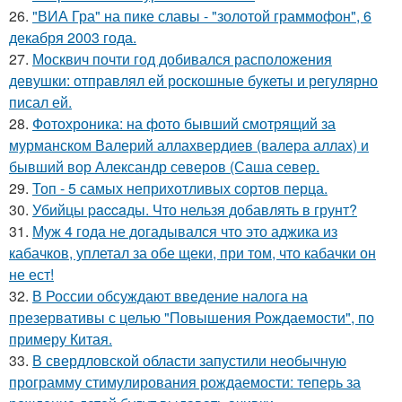
26.
"ВИА Гра" на пике славы - "золотой граммофон", 6
декабря 2003 года.
27.
Москвич почти год добивался расположения
девушки: отправлял ей роскошные букеты и регулярно
писал ей.
28.
Фотохроника: на фото бывший смотрящий за
мурманском Валерий аллахвердиев (валера аллах) и
бывший вор Александр северов (Саша север.
29.
Топ - 5 самых неприхотливых сортов перца.
30.
Убийцы paccaды. Что нельзя добавлять в грунт?
31.
Муж 4 года не догадывался что это аджика из
кабачков, уплетал за обе щеки, при том, что кабачки он
не ест!
32.
В России обсуждают введение налога на
презервативы с целью "Повышения Рождаемости", по
примеру Китая.
33.
В свердловской области запустили необычную
программу стимулирования рождаемости: теперь за