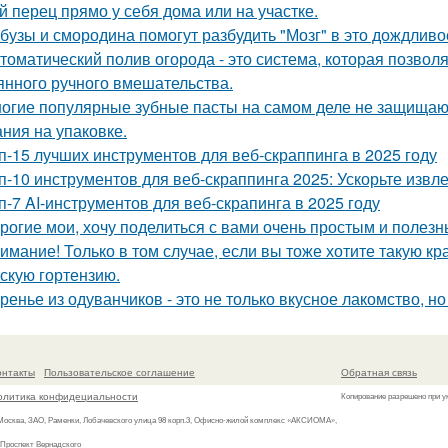
й перец прямо у себя дома или на участке.
бузы и смородина помогут разбудить "Мозг" в это дождливо
томатический полив огорода - это система, которая позвол
янного ручного вмешательства.
огие популярные зубные пасты на самом деле не защищают
ния на упаковке.
п-15 лучших инструментов для веб-скраппинга в 2025 году
п-10 инструментов для веб-скраппинга 2025: Ускорьте извл
п-7 AI-инструментов для веб-скрапинга в 2025 году
рогие мои, хочу поделиться с вами очень простым и полезн
имание! Только в том случае, если вы тоже хотите такую кра
тскую гортензию.
ренье из одуванчиков - это не только вкусное лакомство, н
онтакты
Пользовательское соглашение
Обратная связь
олитика конфидециальности
Копирование разрешено при у
 Москва, ЗАО, Раменки, Лобачевского улица 98 корп.3, Офисно-жилой комплекс «АКСИОМА»,
 Проспект Вернадского