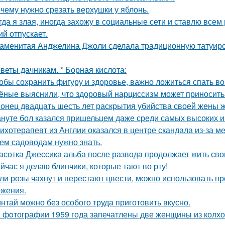
чему нужно срезать верхушки у яблонь.
гда я злая, иногда захожу в социальные сети и ставлю всем 
ий отпускает.
аменитая Анджелина Джоли сделала традиционную татуировк
веты дачникам. * Борная кислота:
обы сохранить фигуру и здоровье, важно ложиться спать в
ёные выяснили, что здоровый нарциссизм может приносить п
онец двадцать шесть лет раскрытия убийства своей жены 
нуте бол казался пришельцем даже среди самых высоких и
ихотерапевт из Англии оказался в центре скандала из-за м
ем садоводам нужно знать.
асотка Джессика альба после развода продолжает жить св
йчас я делаю блинчики, которые тают во рту!
ли розы чахнут и перестают цвести, можно использовать п
жения.
нтай можно без особого труда приготовить вкусно.
 фoтографии 1959 года запечатлены две женщины из колхоз