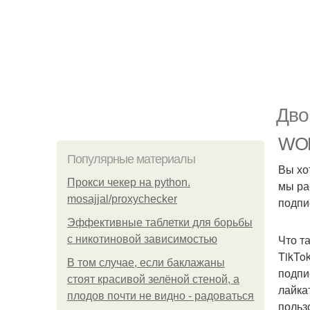
Дво
WORK
Популярные материалы
Вы хо
Прокси чекер на python.
мы ра
mosajjal/proxychecker
подпи
Эффективные таблетки для борьбы
Что та
с никотиновой зависимостью
TikTo
В том случае, если баклажаны
подпи
стоят красивой зелёной стеной, а
лайка
плодов почти не видно - радоваться
польз