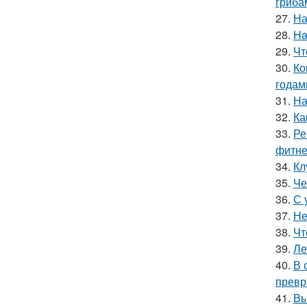
гриба
27.
На
28.
Ha
29.
Чт
30.
Ко
годам
31.
На
32.
Ка
33.
Ре
фитне
34.
Кл
35.
Че
36.
С 
37.
Не
38.
Чт
39.
Ле
40.
В 
превр
41.
Вы