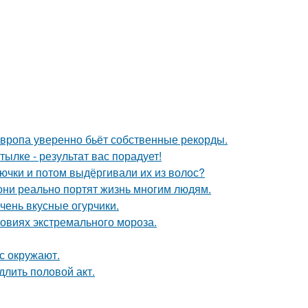
Европа уверенно бьёт собственные рекорды.
ылке - результат вас порадует!
лючки и потом выдёргивали их из волос?
они реально портят жизнь многим людям.
чень вкусные огурчики.
овиях экстремального мороза.
с окружают.
длить половой акт.