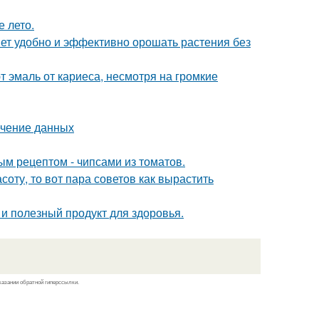
е лето.
яет удобно и эффективно орошать растения без
 эмаль от кариеса, несмотря на громкие
ечение данных
ым рецептом - чипсами из томатов.
соту, то вот пара советов как вырастить
о и полезный продукт для здоровья.
казании обратной гиперссылки.