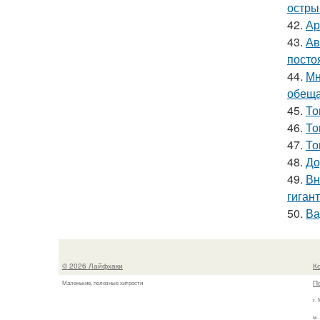
остры
42.
Ар
43.
Ав
посто
44.
Мн
обеща
45.
То
46.
То
47.
То
48.
До
49.
Вн
гиган
50.
Ва
© 2026 Лайфхаки
К
П
Маленькие, полезные хитрости
г.
м.