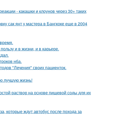
реакции - какашки и клоунов через 30+ таких
у сак янт у мастера в Бангкоке еще в 2004
овремя.
ользу и в жизни, и в карьере.
ждал.
гроков нба.
етодов "Лечения" своих пациенток.
ою лучшую жизнь!
ростой раствор на основе пищевой соды для их
а, которые ждут автобус после похода за