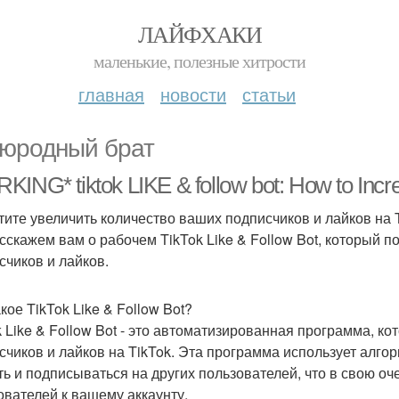
ЛАЙФХАКИ
маленькие, полезные хитрости
главная
новости
статьи
юродный брат
ING* tiktok LIKE & follow bot: How to Incr
тите увеличить количество ваших подписчиков и лайков на Ti
сскажем вам о рабочем TikTok Like & Follow Bot, который 
счиков и лайков.
кое TikTok Like & Follow Bot?
k Like & Follow Bot - это автоматизированная программа, к
счиков и лайков на TikTok. Эта программа использует алго
ть и подписываться на других пользователей, что в свою о
ователей к вашему аккаунту.