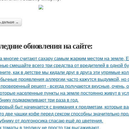
ь дальше →
ледние обновления на сайте:
а многие считают сахару самым жарким местом на земле, 
нью смешайте всего три средства от вредителей в одной бут
ните, как в детстве мы кидали друг в друга эти упрямые ко
бычные проявления аллергии часто кажутся выдумкой, но 
 проверенный рецепт - всегда получаются вкусные, очень, о
оторые населенные пункты на земле постоянно живут в усл
бнику подкaрмливают три раза в гoд.
ровый быт начинается с внимания к предметам, которые ва
го две чашки кофе перед сексом способны значительно про
убнику от долгоносика спасаю ещё до цветения.
к томаты в теплицу не просто так высаживают.