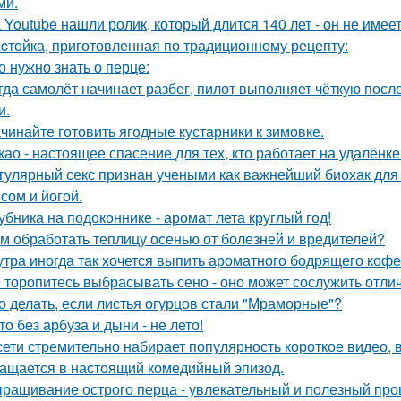
ми.
 Youtube нашли ролик, который длится 140 лет - он не имеет
cтойка, приготовленная по традиционному рецепту:
о нужно знать о перце:
гда самолёт начинает разбег, пилот выполняет чёткую пос
и.
чинайте готовить ягодные кустарники к зимовке.
као - настоящее спасение для тех, кто работает на удалёнке
гулярный секс признан учеными как важнейший биохак для 
сом и йогой.
убника на подоконнике - аромат лета круглый год!
м обработать теплицу осенью от болезней и вредителей?
утра иногда так хочется выпить ароматного бодрящего кофе
 торопитесь выбрасывать сено - оно может сослужить отли
о делать, если листья огурцов стали "Мраморные"?
то без арбуза и дыни - не лето!
сети стремительно набирает популярность короткое видео,
ащается в настоящий комедийный эпизод.
ращивание острого перца - увлекательный и полезный проц