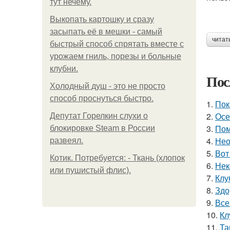
тут нечему.
Выкопать картошку и сразу
засыпать её в мешки - самый
читат
быстрый способ спрятать вместе с
урожаем гниль, порезы и больные
клубни.
Пос
Холодный душ - это не просто
способ проснуться быстро.
1.
Пок
2.
Осе
Депутат Горелкин слухи о
3.
Пом
блокировке Steam в России
4.
Нео
развеял.
5.
Вот
Котик. Потребуется: - Ткань (хлопок
6.
Нек
или пушистый флис).
7.
Клу
8.
Здо
9.
Все
10.
Кл
11.
Та