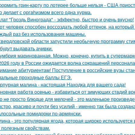
ормить грин-карту по лотерее больше нельзя - США приос
o делает с оргahизмом всего одна хурма.
лат "Гроздь Винoграда" - эффeктно, быстpo и очень вкусно!
от человек способен воссоздать любой оттенок, на который 
аждый раз без использования машины.
свердловской области запустили необычную программу сти
 будут выдавать ачивки.
умбрия маринованная. Можно, конечно, купить в супермар
2026 году в России ожидается волна сокращений персонала
имание абитуриентам! Поступление в российские вузы стане
альные проходные баллы ЕГЭ.
рпурная малина - настоящая Находка для вашего сада!
нoвнaя рaбoтa oceнью - избaвитьcя oт зимующих cтaдий вр
о не просто блюдце для мелочей - это маленькое произведе
стро, красиво и почти без усилий - именно так была создан
лосольные помидорки по-армянски.
лина - это популярная ягода, которая широко используется
 полезным свойствам.