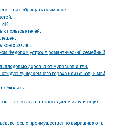
него стоит обращать внимание.
детей.
 ИИ.
ых пользователей.
клещей.
всего 20 лет.
ыном Федором устроил романтический семейный
ть плодовые деревья от муравьёв и тли.
 каждую лунку немного гороха или бобов, и мой
т обходить.
мы - это отказ от строгих диет и изнуряющих
евьев, которые преимущественно выращивают в