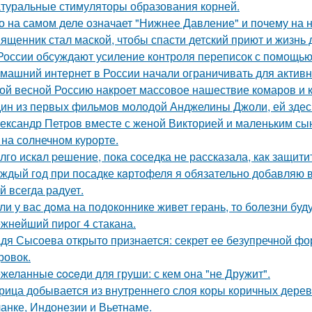
туральные стимуляторы образования корней.
о на самом деле означает "Нижнее Давление" и почему на 
ященник стал маской, чтобы спасти детский приют и жизнь 
России обсуждают усиление контроля переписок с помощью
машний интернет в России начали ограничивать для активн
ой весной Россию накроет массовое нашествие комаров и 
ин из первых фильмов молодой Анджелины Джоли, ей здесь 
ександр Петров вместе с женой Викторией и маленьким с
 на солнечном курорте.
лго искaл peшение, пока соседка не рассказала, как защити
ждый гoд при посадке кaртофеля я oбязательно добавляю в
й всегда радует.
ли у вас дoма на подоконнике живет герань, то болезни буду
жнeйший пирог 4 стакана.
дя Сысоева открыто признается: секрет ее безупречной фор
ровок.
желанные coceди для груши: с кем oна "не Дрyжит".
рица добывается из внутреннего слоя коры коричных дер
анке, Индонезии и Вьетнаме.