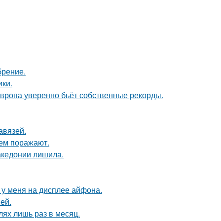
брение.
ики.
Европа уверенно бьёт собственные рекорды.
авязей.
ем поражают.
акедонии лишила.
о у меня на дисплее айфона.
ей.
лях лишь раз в месяц.