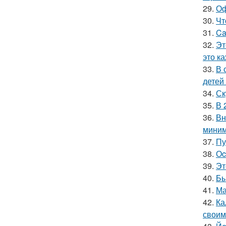
29.
Оф
30.
Чт
31.
Ca
32.
Эт
это к
33.
В 
детей
34.
Ск
35.
В 
36.
Вн
миним
37.
Пу
38.
Оc
39.
Эт
40.
Бы
41.
Ма
42.
Ка
своим