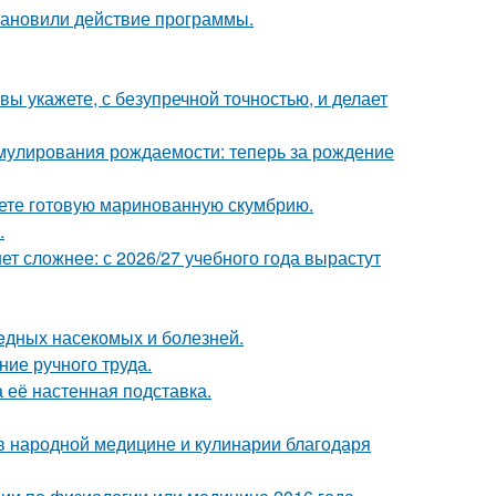
тановили действие программы.
вы укажете, с безупречной точностью, и делает
мулирования рождаемости: теперь за рождение
кете готовую маринованную скумбрию.
.
т сложнее: с 2026/27 учебного года вырастут
eдных насекомых и болезней.
ние ручного труда.
а её настенная подставка.
 в народной медицине и кулинарии благодаря