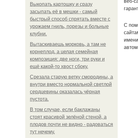
веб-с
Выкопать картошку и сразу
гаран
засыпать её в мешки - самый
быстрый способ спрятать вместе с
С пом
урожаем гниль, порезы и больные
сайта
клубни.
имени
Вытаскиваешь морковь, а там не
автом
корнеплод, а целая семейная
композиция: две ноги, три руки и
ещё какой-то хвост сбоку.
Срезала старую ветку смородины, а
внутри вместо нормальной светлой
сердцевины оказалась чёрная
пустота.
В том случае, если баклажаны
стоят красивой зелёной стеной, а
плодов почти не видно - радоваться
тут нечему.