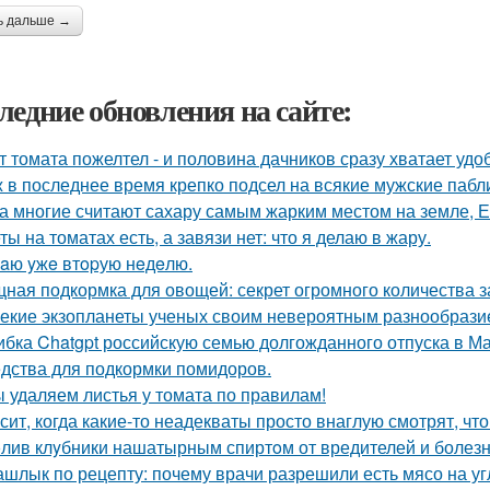
ь дальше →
ледние обновления на сайте:
т томата пожелтел - и половина дачников сразу хватает удо
 в последнее время крепко подсел на всякие мужские пабл
а многие считают сахару самым жарким местом на земле, 
ты на томатах есть, а завязи нет: что я делаю в жару.
aю yжe втopую нeдeлю.
ная подкормка для овощей: секрет огромного количества з
екие экзопланеты ученых своим невероятным разнообрази
бка Chatgpt российскую семью долгожданного отпуска в М
дства для подкормки помидоров.
 удаляем листья у томата по правилам!
сит, когда какие-то неадекваты просто внаглую смотрят, чт
лив клyбники нашатырным спиртoм от вредителей и болезн
шлык по рецепту: почему врачи разрешили есть мясо на уг