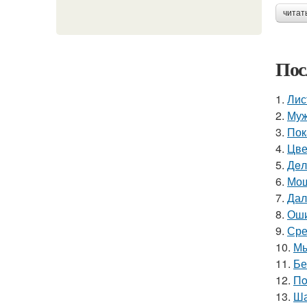
читат
Пос
1.
Лис
2.
Муж
3.
Пок
4.
Цве
5.
Дeл
6.
Мощ
7.
Дал
8.
Оши
9.
Сре
10.
Мы
11.
Бе
12.
Пo
13.
Ша