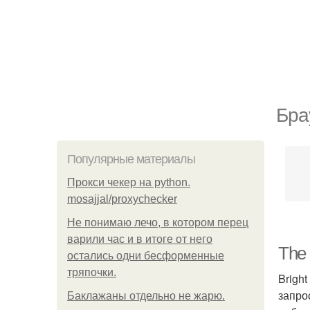
Бра
Популярные материалы
Прокси чекер на python.
mosajjal/proxychecker
Не понимаю лечо, в котором перец
варили час и в итоге от него
The 
остались одни бесформенные
тряпочки.
Brigh
запро
Баклажаны отдельно не жарю.