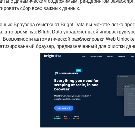
айты с динамическим содержимым, рендерингом JavaScript 
тировать сбор всех важных данных.
ощью Браузера очистки от Bright Data вы можете легко пр
м, в то время как Bright Data управляет всей инфраструкту
. Возможности автоматической разблокировки Web Unlocker
атизированный браузер, предназначенный для очистки дан