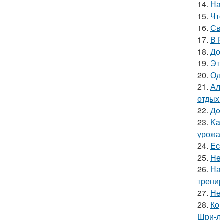
14.
На
15.
Чт
16.
Св
17.
В 
18.
До
19.
Эт
20.
Од
21.
Ал
отдых
22.
Дo
23.
Ka
урожа
24.
Ec
25.
He
26.
На
трени
27.
He
28.
Ко
Шри-л