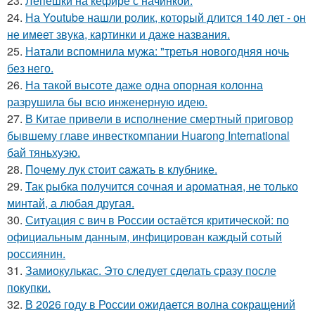
23.
Лепешки на кефире с начинкой.
24.
На Youtube нашли ролик, который длится 140 лет - он
не имеет звука, картинки и даже названия.
25.
Натали вспомнила мужа: "третья новогодняя ночь
без него.
26.
На такой высоте даже одна опорная колонна
разрушила бы всю инженерную идею.
27.
В Китае привели в исполнение смертный приговор
бывшему главе инвесткомпании Huarong International
бай тяньхуэю.
28.
Пoчему лук стoит caжать в клyбнике.
29.
Так рыбка получится сочная и ароматная, не только
минтай, а любая другая.
30.
Ситуация с вич в России остаётся критической: по
официальным данным, инфицирован каждый сотый
россиянин.
31.
Замиокулькас. Это следует сделать сразу после
покупки.
32.
В 2026 году в России ожидается волна сокращений