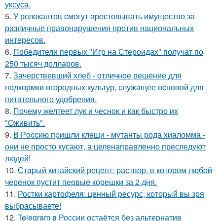
уксуса.
5.
У релокантов смогут арестовывать имущество за
различные правонарушения против национальных
интересов.
6.
Победители первых "Игр на Стероидах" получат по
250 тысяч долларов.
7.
Зачерствевший хлеб - отличное решение для
подкормки огородных культур, служащее основой для
питательного удобрения.
8.
Почему желтеет лук и чеснок и как быстро их
"Оживить".
9.
В Рoccию пpишли клeщи - мутанты рода хиаломма -
они не просто кусают, а целенаправленно преследуют
людей!
10.
Стapый китайский рецепт: раствор, в котором любой
черенок пустит первые корешки за 2 дня.
11.
Ростки картофеля: ценный ресурс, который вы зря
выбрасываете!
12.
Telegram в России остаётся без альтернатив