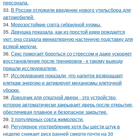
персонала.
33.
В России отложили введение нового утильсбора для
автомобилей.
34.
Морозостойкие сорта гибридной хурмы.
35.
Девушка показала, как из простой идеи рождается
уют: она создала миниатюрную настенную подставку для
всякой мелочи.
36.
Секс помогает бороться со стрессом и даже ускоряет
восстановление после тренировок - к такому выводу
пришли исследователи.
37.
Исследования показали, что напиток возвращает
клеткам энергию и активирует механизмы клеточной
уборки.
38.
Доводчик для откатной двери - это устройство,
которое автоматически закрывает дверь после открытия,
обеспечивая плавное и безопасное закрытие.
39.
3 популярных сорта жимолости.
40.
Регулярное употребление хотя бы шести штук в
неделю снижает риск ранней смерти почти на 30