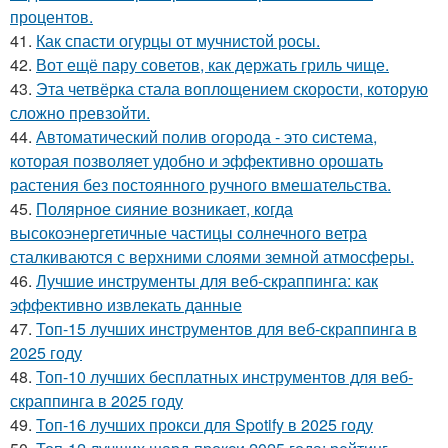
процентов.
41.
Как спасти огурцы от мучнистой росы.
42.
Вот ещё пару советов, как держать гриль чище.
43.
Эта четвёрка стала воплощением скорости, которую
сложно превзойти.
44.
Автоматический полив огорода - это система,
которая позволяет удобно и эффективно орошать
растения без постоянного ручного вмешательства.
45.
Полярное сияние возникает, когда
высокоэнергетичные частицы солнечного ветра
сталкиваются с верхними слоями земной атмосферы.
46.
Лучшие инструменты для веб-скраппинга: как
эффективно извлекать данные
47.
Топ-15 лучших инструментов для веб-скраппинга в
2025 году
48.
Топ-10 лучших бесплатных инструментов для веб-
скраппинга в 2025 году
49.
Топ-16 лучших прокси для Spotify в 2025 году