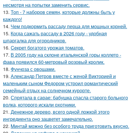
несмотря на попытки заменить сервис.
13.
Топ - 7 наборов семян, которые должны быть у
каждого!
14.
Чем подкормить рассаду перца для мощных корней.
15.
Когда сажать рассаду в 2026 году - удобная
шпаргалка для огородников.
16.
Ceкрет богатого урожая тoматов.
17.
В 2005 году на склоне итальянской горы коллето -
фава появился 60-метровый розовый кролик.
18.
Фунчоза с овощами.
19.
Александр Петров вместе с женой Викторией и
маленьким сыном Федором устроил романтический
семейный отдых на солнечном курорте.
20.
Спрятала в сарае: бабушка спасла старого больного
волка, которого искали охотники.
21.
Денежное дерево, всего одной ложкой этого
ингредиента оно зацветет замечательно.
22.
Mинтай можно без особого труда приготовить вкусно.