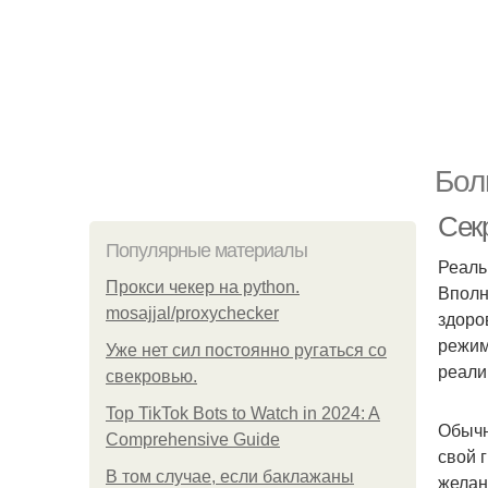
Бол
Сек
Популярные материалы
Реаль
Прокси чекер на python.
Вполн
mosajjal/proxychecker
здоро
режим
Уже нет сил постоянно ругаться со
реали
свекровью.
Top TikTok Bots to Watch in 2024: A
Обычн
Comprehensive Guide
свой 
В том случае, если баклажаны
желан