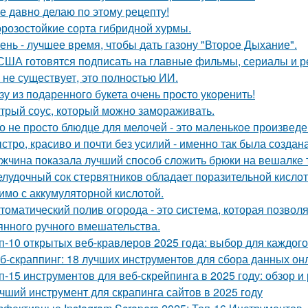
е давно делаю по этому рецепту!
розостойкие сорта гибридной хурмы.
ень - лучшее время, чтобы дать газону "Второе Дыхание".
США готовятся подписать на главные фильмы, сериалы и ре
 не существует, это полностью ИИ.
зу из подаренного букета очень просто укoренить!
трый соус, который можно замораживать.
о не просто блюдце для мелочей - это маленькое произведе
стро, красиво и почти без усилий - именно так была создан
жчина показала лучший способ сложить брюки на вешалке т
лудочный сок стервятников обладает поразительной кислотно
имо с аккумуляторной кислотой.
томатический полив огорода - это система, которая позвол
янного ручного вмешательства.
п-10 открытых веб-кравлеров 2025 года: выбор для каждого
б-скраппинг: 18 лучших инструментов для сбора данных он
п-15 инструментов для веб-скрейпинга в 2025 году: обзор 
чший инструмент для скрапинга сайтов в 2025 году