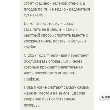
стоят красивой зелёной стеной, а
плодов почти не видно - радоваться
тут нечему.
Выкопать картошку и сразу
засыпать её в мешки - самый
быстрый способ спрятать вместе с
урожаем гниль, порезы и больные
клубни.
С 2027 года Финляндия перестанет
обслуживать опоры ЛЭП, через
которые проходит значительная
часть российского интернет -
трафика.
Пока многие считают сахару самым
жарким местом на земле, Европа
читат
уверенно бьёт собственные
рекорды.