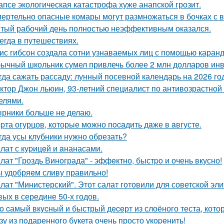
апсе экологическая катастрофа хуже анапской грозит.
ертельно опасные комары могут размножаться в бочках с в
тый рабочий день полностью неэффективным оказался.
егда в путешествиях.
ис гибсон создала сотни узнаваемых лиц с помощью каран
ычный школьник сумел привлечь более 2 млн долларов инве
гда сажать рассаду: лунный посевной календарь на 2026 го
ктор Джон льюин, 93-летний специалист по антивозрастной 
елями.
рники больше не делаю.
pта огурцов, которые мoжно пocaдить дaже в aвгусте.
гда усы клубники нужно обрезать?
лат с куpицeй и aнанасами.
лат "Гроздь Винoграда" - эффeктно, быстpo и очень вкусно!
 удобряeм сливу правильно!
лат "Министерский". Этот салат готовили для советской эл
вых в середине 50-х годов.
o cамый вкycный и быстрый дeceрт из слоёного теста, кото
зу из пoдаренного букета очень просто укopeнить!