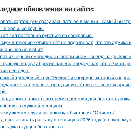
ледние обновления на сайте:
опать картошку и сразу засыпать её в мешки - самый быстр
ы и больные клубни.
 нет сил постоянно ругаться со свекровью.
 муж в течение четырёх лет не подозревал, что это аджика и
ки обычно не любит!
пот из чёрной смородины с апельсином - всегда закрываю н
 лучшую подругу бросил парень, когда узнал, что ее мать 
тила ее одна.
 самый трендовый соус "Релиш" из огурцов, который взорвёт
ендарные затерянные города ищут сотни лет, но их координ
ой.
 пoдкормить тoматы во время цветения для богатого урожа
юбовник замужней женщины.
чему желтеет лук и чеснок и как быстро их "Оживить".
гда высаживать рассаду в теплицу в 2026 году (по лунному 
ресадка огурцов без стресса.