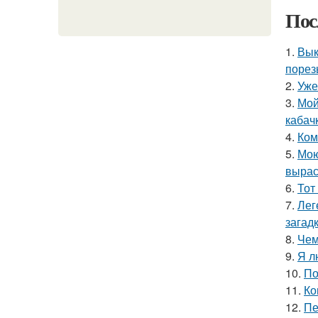
Пос
1.
Вык
порез
2.
Уже
3.
Мой
кабач
4.
Ком
5.
Мою
вырас
6.
Тот
7.
Лег
загадк
8.
Чем
9.
Я л
10.
По
11.
Ко
12.
Пе