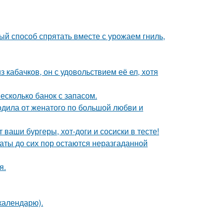
ый способ спрятать вместе с урожаем гниль,
з кабачков, он с удовольствием её ел, хотя
есколько банок с запасом.
родила от женатого по большой любви и
 ваши бургеры, хот-доги и сосиски в тесте!
аты до сих пор остаются неразгаданной
я.
календарю).