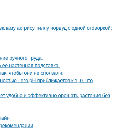
кламу актрису тиллу норвуд с одной оговоркой:
ние ручного труда.
а её настенная подставка.
ак, чтобы они не сползали.
стью - его pH приближается к 1, 0, что
яет удобно и эффективно орошать растения без
лайн
и рекомендации