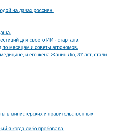
одой на дачах россиян.
даша.
стиций для своего ИИ - стартапа.
д по месяцам и советы агрономов.
медицине, и его жена Жанин Лю, 37 лет, стали
иты в министерских и правительственных
рый я когда-либо пробовала.