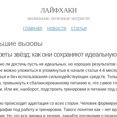
ЛАЙФХАКИ
маленькие, полезные хитрости
главная
новости
статьи
ьшие вызовы
реты звёзд: как они сохраняют идеальную
но ли достичь пусть не идеальных, но хороших результатов
е можно уложиться в упомянутые в начале статьи 4-6 меся
вья и без использования сильнодействующих средств. Толь
, привыкнуть к сбалансированному питанию и, что самое г
и. Или же, наоборот, подстроить тренировки и питание под 
о происходит адаптация со всех сторон. Человек формируе
график под работу и тренировки. Такого понятия как « нет в
ия. Но это все лирика и теория, давайте поговорим о практи