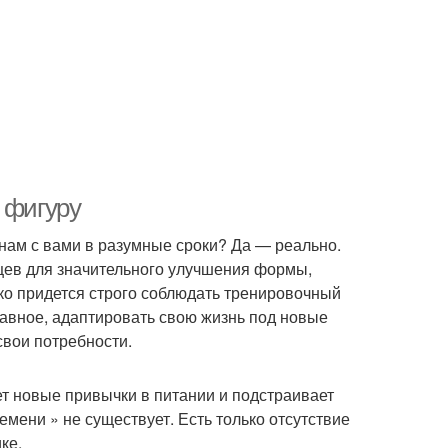
 фигуру
 нам с вами в разумные сроки? Да — реально.
цев для значительного улучшения формы,
ко придется строго соблюдать тренировочный
лавное, адаптировать свою жизнь под новые
свои потребности.
т новые привычки в питании и подстраивает
ремени » не существует. Есть только отсутствие
ке.