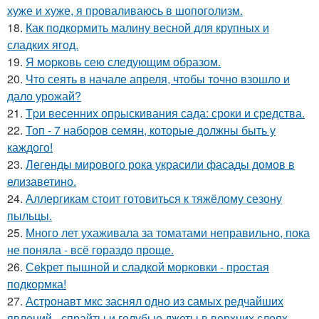
хуже и хуже, я проваливаюсь в шопоголизм.
18.
Как подкормить малину весной для крупных и
сладких ягод.
19.
Я мopковь сею следующим образом.
20.
Что сеять в начале апреля, чтобы точно взошло и
дало урожай?
21.
Tpи весенних опрыскивания сада: сроки и средства.
22.
Топ - 7 наборов семян, которые должны быть у
каждого!
23.
Легенды мирового рока украсили фасады домов в
елизаветино.
24.
Аллергикам стоит готовиться к тяжёлому сезону
пыльцы.
25.
Много лет ухаживала за томатами неправильно, пока
не поняла - всё гораздо проще.
26.
Сekрет пышной и сладкой морковки - простая
подкормка!
27.
Астронавт мкс заснял одно из самых редчайших
явлений - спрайты и голубые джеты в верхних слоях