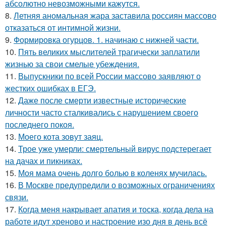
абсолютно невозможными кажутся.
8.
Летняя аномальная жара заставила россиян массово
отказаться от интимной жизни.
9.
Формировка огурцов. 1. начинаю с нижней части.
10.
Пять великих мыслителей трагически заплатили
жизнью за свои смелые убеждения.
11.
Выпускники по всей России массово заявляют о
жестких ошибках в ЕГЭ.
12.
Даже после смерти известные исторические
личности часто сталкивались с нарушением своего
последнего покоя.
13.
Моего кота зовут заяц.
14.
Трое уже умерли: смертельный вирус подстерегает
на дачах и пикниках.
15.
Моя мама очень долго болью в коленях мучилась.
16.
В Москве предупредили о возможных ограничениях
связи.
17.
Когда меня накрывает апатия и тоска, когда дела на
работе идут хреново и настроение изо дня в день всё