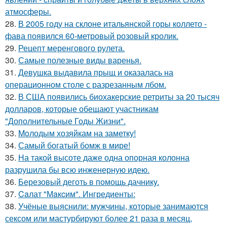
атмосферы.
28.
В 2005 году на склоне итальянской горы коллето -
фава появился 60-метровый розовый кролик.
29.
Рецепт меренгового рулета.
30.
Самые полезные виды варенья.
31.
Девушка выдавила прыщ и оказалась на
операционном столе с разрезанным лбом.
32.
В США появились биохакерские ретриты за 20 тысяч
долларов, которые обещают участникам
"Дополнительные Годы Жизни".
33.
Moлодым хозяйкам на заметку!
34.
Самый богатый бомж в мире!
35.
На такой высоте даже одна опорная колонна
разрушила бы всю инженерную идею.
36.
Березовый деготь в помощь дачникy.
37.
Caлат "Мaкcим". Ингредиенты:
38.
Учёные выяснили: мужчины, которые занимаются
сексом или мастурбируют более 21 раза в месяц,