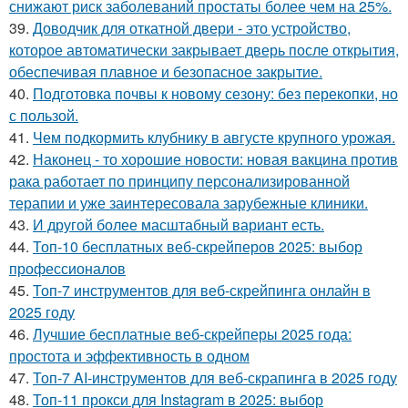
снижают риск заболеваний простаты более чем на 25%.
39.
Доводчик для откатной двери - это устройство,
которое автоматически закрывает дверь после открытия,
обеспечивая плавное и безопасное закрытие.
40.
Подготовка почвы к новому сезону: без перекопки, но
с пользой.
41.
Чем подкормить клубнику в августе крупного урожая.
42.
Наконец - то хорошие новости: новая вакцина против
рака работает по принципу персонализированной
терапии и уже заинтересовала зарубежные клиники.
43.
И другой более масштабный вариант есть.
44.
Топ-10 бесплатных веб-скрейперов 2025: выбор
профессионалов
45.
Топ-7 инструментов для веб-скрейпинга онлайн в
2025 году
46.
Лучшие бесплатные веб-скрейперы 2025 года:
простота и эффективность в одном
47.
Топ-7 AI-инструментов для веб-скрапинга в 2025 году
48.
Топ-11 прокси для Instagram в 2025: выбор