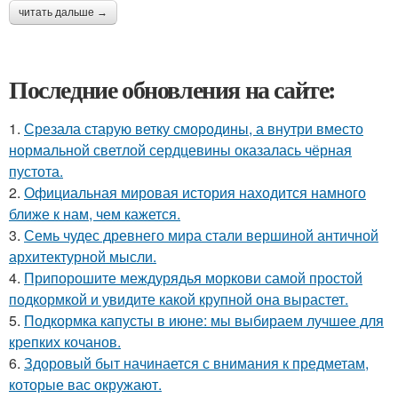
читать дальше →
Последние обновления на сайте:
1.
Срезала старую ветку смородины, а внутри вместо
нормальной светлой сердцевины оказалась чёрная
пустота.
2.
Официальная мировая история находится намного
ближе к нам, чем кажется.
3.
Семь чудес древнего мира стали вершиной античной
архитектурной мысли.
4.
Припорошите междурядья моркови самой простой
подкормкой и увидите какой крупной она вырастет.
5.
Подкормка капусты в июне: мы выбираем лучшее для
крепких кочанов.
6.
Здоровый быт начинается с внимания к предметам,
которые вас окружают.