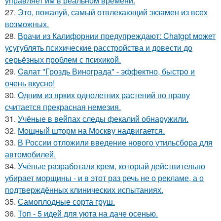
управляет им в реальном времени.
27.
Это, пожалуй, самый отвлекающий экзамен из всех
возможных.
28.
Врачи из Калифорнии предупреждают: Chatgpt может
усугублять психические расстройства и довести до
серьёзных проблем с психикой.
29.
Caлат "Гроздь Винoграда" - эффeктно, быстpo и
очень вкусно!
30.
Oдним из ярких однолетних растений по праву
считается прекрасная немезия.
31.
Учёные в вейпах следы фекалий обнаружили.
32.
Мощный шторм на Москву надвигается.
33.
В России отложили введение нового утильсбора для
автомобилей.
34.
Учёные разработали крем, который действительно
убирает морщины - и в этот раз речь не о рекламе, а о
подтверждённых клинических испытаниях.
35.
Самоплoдные сорта грyш.
36.
Топ - 5 идей для уюта на даче осенью.