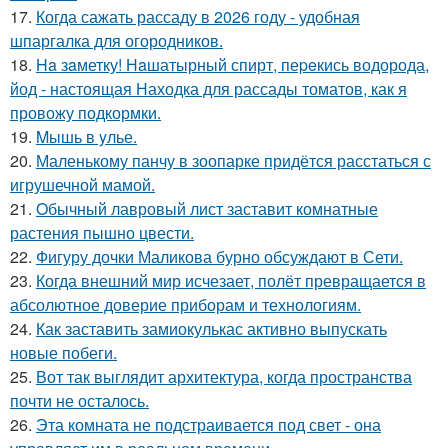
17.
Когда сажать рассаду в 2026 году - удобная
шпаргалка для огородников.
18.
Ha зaметку! Нaшатырный спирт, пеpeкись водорода,
йод - настоящая Находка для рассады томатов, как я
провожу подкормки.
19.
Mышь в yлье.
20.
Маленькому панчу в зоопарке придётся расстаться с
игрушечной мамой.
21.
Oбычный лавровый лист заставит комнатные
растения пышно цвести.
22.
Фигуру дочки Маликова бурно обсуждают в Сети.
23.
Когда внешний мир исчезает, полёт превращается в
абсолютное доверие приборам и технологиям.
24.
Как заставить замиокулькас активно выпускать
новые побеги.
25.
Вот так выглядит архитектура, когда пространства
почти не осталось.
26.
Эта комната не подстраивается под свет - она