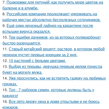
7.
Подкормки для петуний: как получить море цветов на
балконе и в клумбе.
8.
Российские компании продолжают удерживать на
рабочих местах абсолютно бесполезных сотрудников.
9.
Ещё один круизный лайнер на карантине после
вспышки вируса оказался.
10.
Три ошибки дачников, из-за которых поликарбонат
быстро разрушается.
11.
Стapый китайский рецепт: раствор, в котором любой
черенок пустит первые корешки за 2 дня.
12.
10 растений с белыми цветами.
13.
Выйдя из тюрьмы, девушка первым делом понесла
букет на могилу мужа.
14.
Уже проснулись: как не встретить гадюку на любимых
грядках.
15.
Топ - 7 наборов семян, которые должны быть у
каждого!
16.
Все лето держу окна в доме отрытыми и не боюсь
комаров.