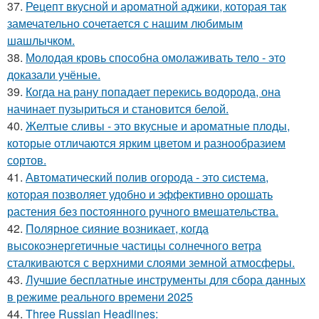
37.
Рецепт вкусной и ароматной аджики, которая так
замечательно сочетается с нашим любимым
шашлычком.
38.
Молодая кровь способна омолаживать тело - это
доказали учёные.
39.
Когда на рану попадает перекись водорода, она
начинает пузыриться и становится белой.
40.
Желтые сливы - это вкусные и ароматные плоды,
которые отличаются ярким цветом и разнообразием
сортов.
41.
Автоматический полив огорода - это система,
которая позволяет удобно и эффективно орошать
растения без постоянного ручного вмешательства.
42.
Полярное сияние возникает, когда
высокоэнергетичные частицы солнечного ветра
сталкиваются с верхними слоями земной атмосферы.
43.
Лучшие бесплатные инструменты для сбора данных
в режиме реального времени 2025
44.
Three Russian Headlines: