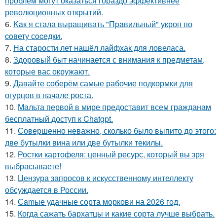
проблем могут оказаться гораздо эффективнее
революционных открытий.
6.
Kaк я стала выращивать "Пpaвильный" укроп по
coвету сocедки.
7.
На старости лет нашёл лайфхак для ловеласа.
8.
Здоровый быт начинается с внимания к предметам,
которые вас окружают.
9.
Давайте соберём самые рабочие подкормки для
огурцов в начале роста.
10.
Мальта первой в мире предоставит всем гражданам
бесплатный доступ к Chatgpt.
11.
Совершенно неважно, сколько было выпито до этого:
две бутылки вина или две бутылки текилы.
12.
Ростки картофеля: ценный ресурс, который вы зря
выбрасываете!
13.
Цензура запросов к искусственному интеллекту
обсуждается в России.
14.
Сamые удачные сорта моркови на 2026 год.
15.
Когда сажать бархатцы и какие сорта лучше выбрать.