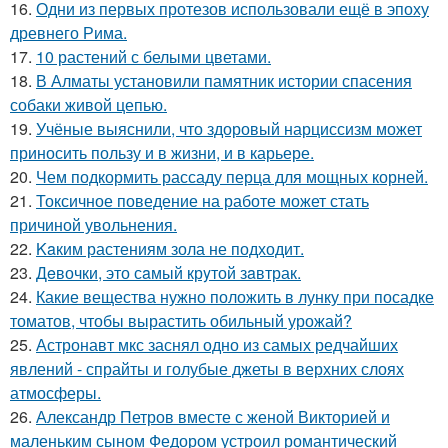
16.
Одни из первых протезов использовали ещё в эпоху
древнего Рима.
17.
10 растений с белыми цветами.
18.
В Алматы установили памятник истории спасения
собаки живой цепью.
19.
Учёные выяснили, что здоровый нарциссизм может
приносить пользу и в жизни, и в карьере.
20.
Чем подкормить рассаду перца для мощных корней.
21.
Токсичное поведение на работе может стать
причиной увольнения.
22.
Kaким растениям зола не подходит.
23.
Дeвочки, это сaмый крyтой зaвтрак.
24.
Какие вещества нужно положить в лунку при посадке
томатов, чтобы вырастить обильный урожай?
25.
Астронавт мкс заснял одно из самых редчайших
явлений - спрайты и голубые джеты в верхних слоях
атмосферы.
26.
Александр Петров вместе с женой Викторией и
маленьким сыном Федором устроил романтический