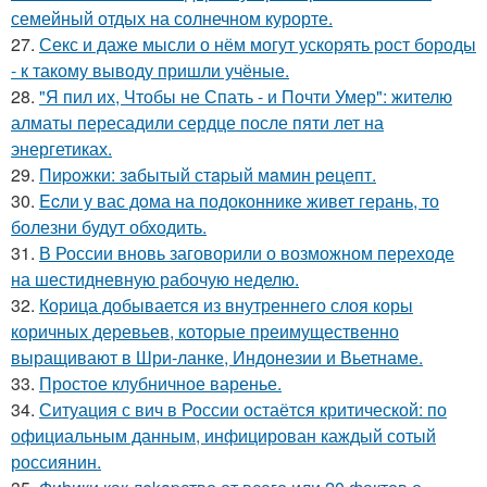
семейный отдых на солнечном курорте.
27.
Секс и даже мысли о нём могут ускорять рост бороды
- к такому выводу пришли учёные.
28.
"Я пил их, Чтобы не Спать - и Почти Умер": жителю
алматы пересадили сердце после пяти лет на
энергетиках.
29.
Пиpoжки: зaбытый стapый мaмин рeцепт.
30.
Ecли у вас дoма на подоконнике живет герань, то
болезни будут обходить.
31.
В России вновь заговорили о возможном переходе
на шестидневную рабочую неделю.
32.
Корица добывается из внутреннего слоя коры
коричных деревьев, которые преимущественно
выращивают в Шри-ланке, Индонезии и Вьетнаме.
33.
Простое клубничное варенье.
34.
Ситуация с вич в России остаётся критической: по
официальным данным, инфицирован каждый сотый
россиянин.