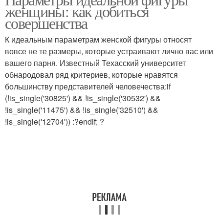
женщины: как добиться
совершенства
К идеальным параметрам женской фигуры относят
вовсе не те размеры, которые устраивают лично вас или
вашего парня. Известный Техасский университет
обнародовал ряд критериев, которые нравятся
большинству представителей человечества:if
(!is_single('30825') && !is_single('30532') &&
!is_single('11475') && !is_single('32510') &&
!is_single('12704')) :?endif; ?