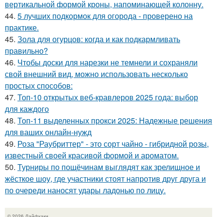
вертикальной формой кроны, напоминающей колонну.
44.
5 лучших подкормок для огорода - проверено на
практике.
45.
Зола для огурцов: когда и как подкармливать
правильно?
46.
Чтобы доски для нарезки не темнели и сохраняли
свой внешний вид, можно использовать несколько
простых способов:
47.
Топ-10 открытых веб-кравлеров 2025 года: выбор
для каждого
48.
Топ-11 выделенных прокси 2025: Надежные решения
для ваших онлайн-нужд
49.
Роза "Раубриттер" - это сорт чайно - гибридной розы,
известный своей красивой формой и ароматом.
50.
Турниры по пощёчинам выглядят как зрелищное и
жёсткое шоу, где участники стоят напротив друг друга и
по очереди наносят удары ладонью по лицу.
© 2026 Лайфхаки