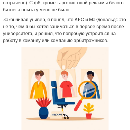
потрачено). С фб, кроме таргетинговой рекламы белого
бизнеса опыта у меня не было…
Закончивая универ, я понял, что KFC и Макдональдс это
не то, чем я бы хотел заниматься в первое время после
университета, и решил, что попробую устроиться на
работу в команду или компанию арбитражников.