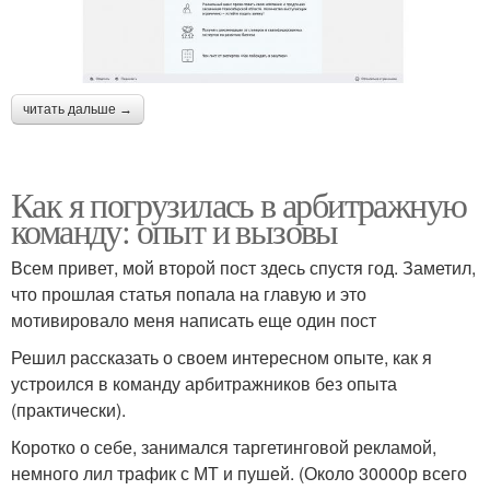
читать дальше →
Как я погрузилась в арбитражную
команду: опыт и вызовы
Всем привет, мой второй пост здесь спустя год. Заметил,
что прошлая статья попала на главую и это
мотивировало меня написать еще один пост
Решил рассказать о своем интересном опыте, как я
устроился в команду арбитражников без опыта
(практически).
Коротко о себе, занимался таргетинговой рекламой,
немного лил трафик с МТ и пушей. (Около 30000р всего