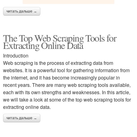
читать дальше →
The Top Web Scraping Tools for
Extracting Online Data
Introduction
Web scraping is the process of extracting data from
websites. It is a powerful tool for gathering information from
the internet, and it has become increasingly popular in
recent years. There are many web scraping tools available,
each with its own strengths and weaknesses. In this article,
we will take a look at some of the top web scraping tools for
extracting online data.
читать дальше →