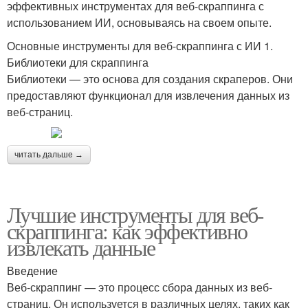
эффективных инструментах для веб-скраппинга с
использованием ИИ, основываясь на своем опыте.
Основные инструменты для веб-скраппинга с ИИ 1.
Библиотеки для скраппинга
Библиотеки — это основа для создания скраперов. Они
предоставляют функционал для извлечения данных из
веб-страниц.
читать дальше →
Лучшие инструменты для веб-
скраппинга: как эффективно
извлекать данные
Введение
Веб-скраппинг — это процесс сбора данных из веб-
страниц. Он используется в различных целях, таких как