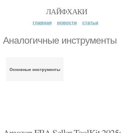
ЛАЙФХАКИ
главная
новости
статьи
Аналогичные инструменты
Основные инструменты
Amazon FBA Seller ToolKit 2025: