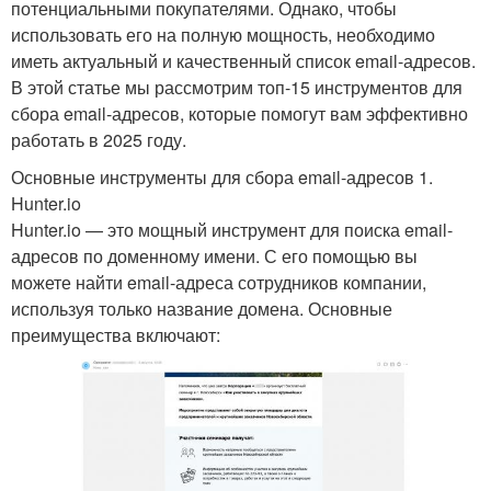
потенциальными покупателями. Однако, чтобы
использовать его на полную мощность, необходимо
иметь актуальный и качественный список email-адресов.
В этой статье мы рассмотрим топ-15 инструментов для
сбора email-адресов, которые помогут вам эффективно
работать в 2025 году.
Основные инструменты для сбора email-адресов 1.
Hunter.io
Hunter.io — это мощный инструмент для поиска email-
адресов по доменному имени. С его помощью вы
можете найти email-адреса сотрудников компании,
используя только название домена. Основные
преимущества включают: