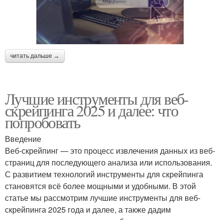
читать дальше →
Лучшие инструменты для веб-
скрейпинга 2025 и далее: что
попробовать
Введение
Веб-скрейпинг — это процесс извлечения данных из веб-
страниц для последующего анализа или использования.
С развитием технологий инструменты для скрейпинга
становятся всё более мощными и удобными. В этой
статье мы рассмотрим лучшие инструменты для веб-
скрейпинга 2025 года и далее, а также дадим