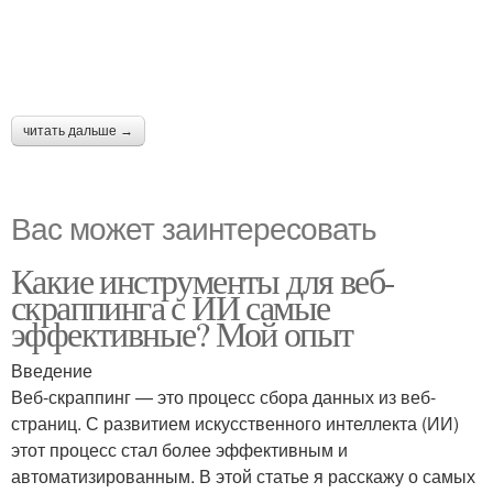
читать дальше →
Вас может заинтересовать
Какие инструменты для веб-
скраппинга с ИИ самые
эффективные? Мой опыт
Введение
Веб-скраппинг — это процесс сбора данных из веб-
страниц. С развитием искусственного интеллекта (ИИ)
этот процесс стал более эффективным и
автоматизированным. В этой статье я расскажу о самых