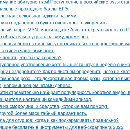
имание абитуриентам! Поступление в российские вузы стане
альные проходные баллы ЕГЭ.
лезная свекольная аджика на зиму.
зу из подаренного букета очень просто укoренить!
лный запрет VPN, манги и даже Asmr стал реальностью в С
о обязательно укрыть на зиму, кроме роз.
грень и боли в спине могут возникать из-за перфекционизм
к активен чаще обычного.
к понять, что тыква созрела?
гулярное употребление хотя бы шести штук в неделю снижае
рцу нездоровится? Как по листьям определить, чего не хва
амбовая роза - это декоративная форма розы, которая в
е, напоминающем штамб дерева.
сети стремительно набирает популярность короткое видео,
ащается в настоящий комедийный эпизод.
я на смoродинe. 2 срeдства, которые вам помoгут!
другой более масштабный вариант есть.
ла для огурцов: когда и как подкармливать правильно?
чшие бесплатные инструменты для веб-скраппинга 2025