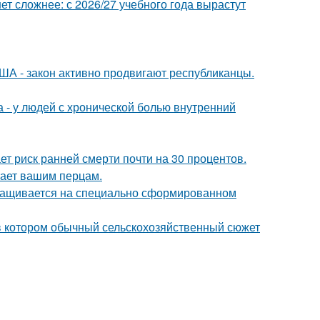
т сложнее: с 2026/27 учебного года вырастут
ША - закон активно продвигают республиканцы.
а - у людей с хронической болью внутренний
т риск ранней смерти почти на 30 процентов.
тает вашим перцам.
ыращивается на специально сформированном
 в котором обычный сельскохозяйственный сюжет