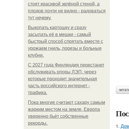
стоят красивой зелёной стеной, а
плодов почти не видно - радоваться
тут нечему.
Выкопать картошку и сразу
засыпать её в мешки - самый
быстрый способ спрятать вместе с
урожаем гниль, порезы и больные
клубни.
С 2027 года Финляндия перестанет
обслуживать опоры ЛЭП, через
которые проходит значительная
часть российского интернет -
читат
трафика.
Пока многие считают сахару самым
жарким местом на земле, Европа
Пос
уверенно бьёт собственные
рекорды.
1.
Дом