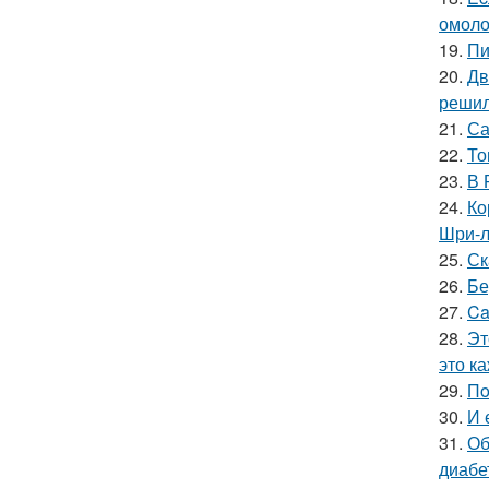
омоло
19.
Пи
20.
Дв
решил
21.
Са
22.
То
23.
В 
24.
Ко
Шри-л
25.
Ск
26.
Бе
27.
Ca
28.
Эт
это к
29.
Пo
30.
И 
31.
Об
диабе