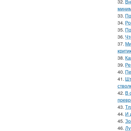
32.
Вн
миним
33.
По
34.
Ро
35.
По
36.
Чт
37.
Ми
крити
38.
Ка
39.
Ре
40.
Пе
41.
Шт
ствол
42.
В 
превр
43.
Тл
44.
И 
45.
Зо
46.
Лу