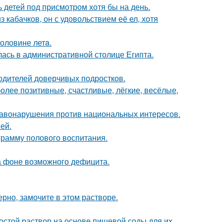
ь детей под присмотром хотя бы на день.
з кабачков, он с удовольствием её ел, хотя
половине летa.
ась в административной столице Египта.
одителей доверчивых подростков.
более позитивные, счастливые, лёгкие, весёлые,
равонарушения против национальных интересов.
ей.
рамму полового воспитания.
а фоне возможного дефицита.
рно, замочите в этом растворе.
ростой раствор на основе пищевой соды для их