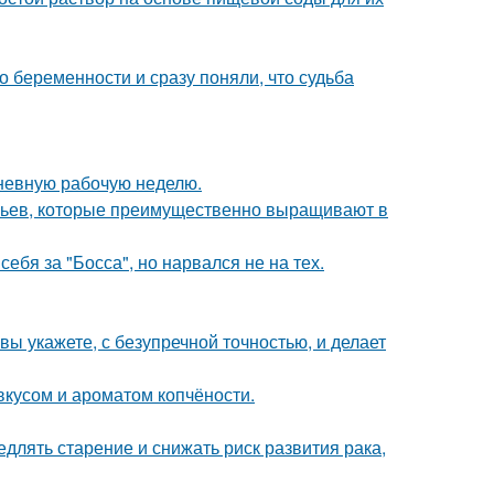
 беременности и сразу поняли, что судьба
невную рабочую неделю.
евьев, которые преимущественно выращивают в
ебя за "Босса", но нарвался не на тех.
вы укажете, с безупречной точностью, и делает
вкусом и ароматом копчёности.
длять старение и снижать риск развития рака,