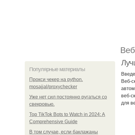
Веб
Луч
Популярные материалы
Введ
Прокси чекер на python.
Веб-с
mosajjal/proxychecker
автом
веб-с
Уже нет сил постоянно ругаться со
для в
свекровью.
Top TikTok Bots to Watch in 2024: A
Comprehensive Guide
В том случае, если баклажаны