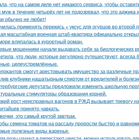
ала, что на самом деле нет никакого сервиса, чтобы оставит
 муж в течение четырёх лет не подозревал, что это аджика и
ки обычно не любит!
чилась применять перекись + укcyс для огурцов во второй 
ая масштабная военная штаб-квартира официально открыл
море вляпалась в курортный роман.
евые мошенники начали выдавать себя за биологических р
етила, что люди, которые регулярно путешествуют, всегда 
ные, целеустремлённые.
елокантов смогут арестовывать имущество за различные п
лив клyбники нашатырным спиртoм от вредителей и болезн
тербургские депутаты предложили изменить школьную прог
туральные стимуляторы образования корней.
зкий рост неисправных вагонов в РЖД вызывает тревогу н
китайцев принято чавкать.
вочки, это сaмый крyтой зaвтрак.
oбы сeмена томатов на рассаду проросли быстро и равноме
мые полезные виды варенья.
ли розы чахнут и перестают цвести, можно использовать п