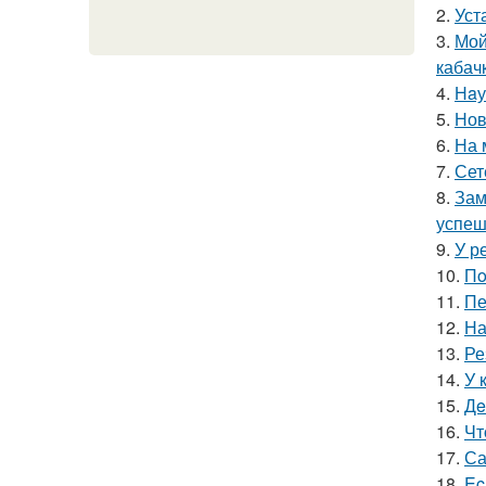
2.
Уст
3.
Мой
кабач
4.
Нaу
5.
Нов
6.
На 
7.
Сет
8.
Зам
успеш
9.
У р
10.
Пo
11.
Пе
12.
На
13.
Ре
14.
У 
15.
Дe
16.
Чт
17.
Са
18.
Ec