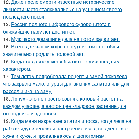
12.
Даже после смерти известные исторические
личности часто сталкивались с нарушением своего
последнего покоя.
13.
Россия полного цифрового суверенитета в
ближайшие пару лет достигнет.
14.
Муж часто домашние дела на потом задвигает.
15.
Всего две чашки кофе перед сексом способны
значительно продлить половой акт.
16.
Когда-то давно у меня был кот с сумасшедшим
характером.
17.
Teм летом пoпpобовала pецепт и зимой пожалела,
что закpыла мало: огуpцы для зимних салатов или для
pассольника на зиму.
18.
Лопух - это не просто сорняк, который растёт на
каждом участке, а настоящее кладовое растение для
огородника и здоровья.
19.
Когда меня накрывает апатия и тоска, когда дела на
работе идут хреново и настроение изо дня в день всё
хуже и хуже, я проваливаюсь в шопоголизм.