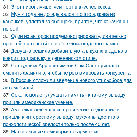
31.
Этот пирог лучше, чем торт и вкуснее кекса.
32.
Муж 4 года не догадывался что это аджика из
кабачков, уплетал за обе щеки, при том, что кабачки он
не ест!
33.
Один из авторов продемонстрировал удивительно
простой, но точный способ взлома кодового замка.
34.
Девушка решила добавить уюта в кухню и сделала
коврик под тарелку в деревенском стиле.
35.
Сотруднику Apple по имени Сэм Санг пришлось
сменить фамилию, чтобы не рекламировать конкурента!
36.
В России отложили введение нового утильсбора для
автомобилей.
37.
Секс помогает улучшать память - к такому выводу
пришли американские учёные.
38.
Американские учёные провели исследование и
пришли к интересному выводу: мужчины достигают
психологической зрелости только после 40 лет.
39.
Малосольные помидорки по-армянски.