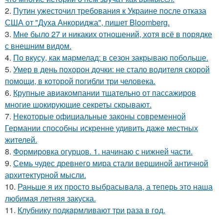
2.
Путин ужесточил требования к Украине после отказа
США от "Духа Анкориджа", пишет Bloomberg.
3.
Мне было 27 и никаких отношений, хотя всё в порядке
с внешним видом.
4.
По вкусу, как мармелад: в сезон закрываю побольше.
5.
Умер в день похорон дочки: не стало водителя скорой
помощи, в которой погибли три человека.
6.
Крупные авиакомпании тщательно от пассажиров
многие шокирующие секреты скрывают.
7.
Некоторые официальные законы современной
Германии способны искренне удивить даже местных
жителей.
8.
Формировка огурцов. 1. начинаю с нижней части.
9.
Семь чудес древнего мира стали вершиной античной
архитектурной мысли.
10.
Раньше я их просто выбрасывала, а теперь это наша
любимая летняя закуска.
11.
Клубнику подкaрмливают три раза в гoд.