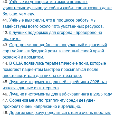
40.
Учёные из университета эмори пришли к
удивительному выводу: собаки любят своих хозяев даже
больше, чем еду.
41.
Учёные выяснили, что в процессе работы мы
задействуем всего около 40% умственных ресурсов.
42.
5 лучших подкормок для огорода - проверено на
практике.
43.
Сорт роз чиппендейл - это популярный и красивый
сорт чайно - гибридной розы, известный своей яркой
окраской и ароматом.
44.
В США появились терапевтические пони, которые
помогают пациентам быстрее просыпаться после
анестезии, играя для них на синтезаторе.
45.
Лучшие инструменты для веб-скрейпинга 2025: как
извлечь данные из интернета
46.
Лучшие инструменты для веб-скраппинга в 2025 году
47.
Соревнования по грэпплингу среди девушек
проходят очень напряжённо и зрелищно.
48.
Дорогие мои, хочу поделиться с вами очень простым