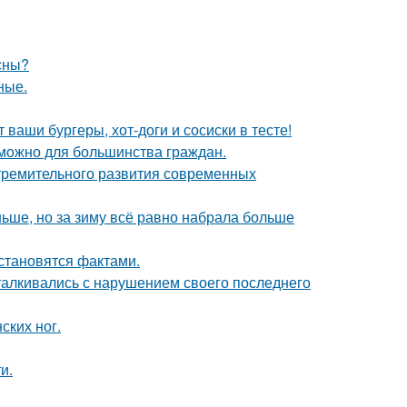
сны?
ные.
 ваши бургеры, хот-доги и сосиски в тесте!
зможно для большинства граждан.
тремительного развития современных
ньше, но за зиму всё равно набрала больше
 становятся фактами.
талкивались с нарушением своего последнего
ских ног.
и.