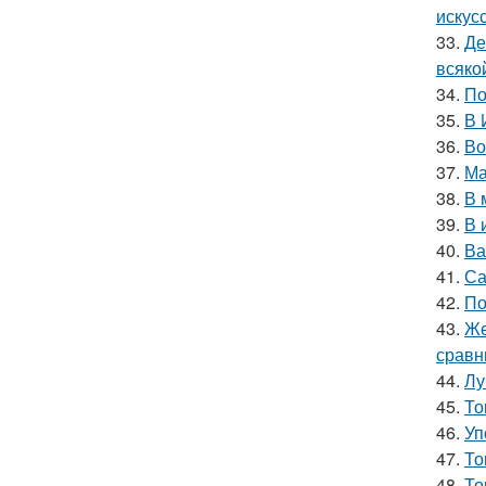
искус
33.
Де
всяко
34.
По
35.
В 
36.
Во
37.
Ма
38.
В 
39.
В 
40.
Ва
41.
Са
42.
По
43.
Же
сравн
44.
Лу
45.
То
46.
Уп
47.
То
48.
То