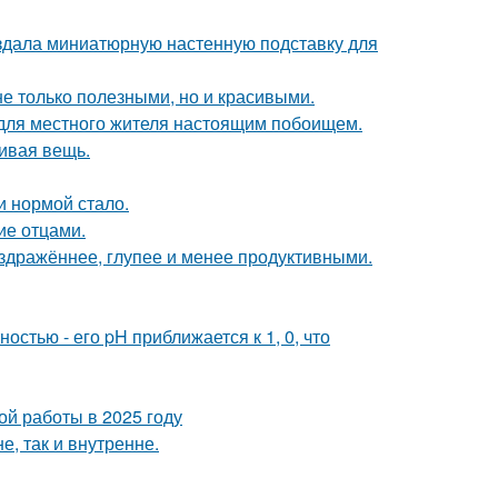
создала миниатюрную настенную подставку для
не только полезными, но и красивыми.
 для местного жителя настоящим побоищем.
сивая вещь.
и нормой стало.
ие отцами.
аздражённее, глупее и менее продуктивными.
стью - его pH приближается к 1, 0, что
ой работы в 2025 году
, так и внутренне.