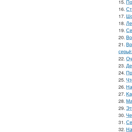
15.
По
16.
Ст
17.
Шо
18.
Ле
19.
Се
20.
Bo
21.
Вр
серьё
22.
Оч
23.
Де
24.
Пp
25.
Чт
26.
На
27.
Ka
28.
Ма
29.
Эт
30.
Че
31.
Се
32.
На