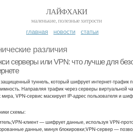
ЛАЙФХАКИ
маленькие, полезные хитрости
главная
новости
статьи
нические различия
кси серверы или VPN: что лучше для без
ернете
 защищенный туннель, который шифрует интернет-трафик п
нимность. Направляя трафик через серверы виртуальной ча
х мира, VPN-сервис маскирует IP-адрес пользователя и ши
ники схемы:
итель;VPN-клиент — шифрует данные, используя VPN-прото
рованные данные, минуя блокировки;VPN-сервер — позволя