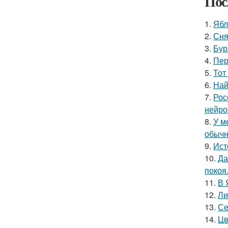
Пос
1.
Ябл
2.
Сня
3.
Бур
4.
Пер
5.
Тот
6.
Най
7.
Рос
нейро
8.
У м
обычн
9.
Ист
10.
Да
покоя
11.
В 
12.
Ли
13.
Се
14.
Цв