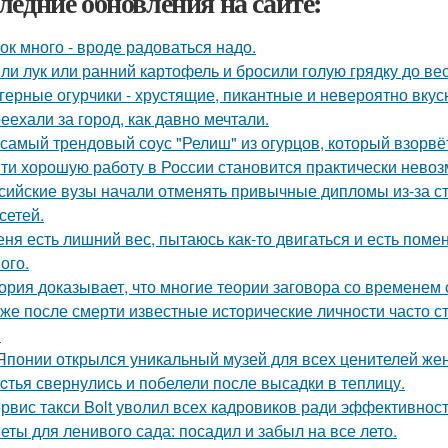
ледние обновления на сайте:
ок много - вроде радоваться надо.
ли лук или ранний картофель и бросили голую грядку до ве
герные огурчики - хрустящие, пикантные и невероятно вкус
еехали за город, как давно мечтали.
 самый трендовый соус "Релиш" из огурцов, который взорвёт
ти хорошую работу в России становится практически нево
сийские вузы начали отменять привычные дипломы из-за с
сетей.
еня есть лишний вес, пытаюсь как-то двигаться и есть поме
ого.
ория доказывает, что многие теории заговора со временем
же после смерти известные исторические личности часто с
.
Японии открылся уникальный музей для всех ценителей жен
cтья свернулись и побелели после высадки в теплицу.
рвис такси Bolt уволил всех кадровиков ради эффективност
еты для ленивого сада: посадил и забыл на все лето.