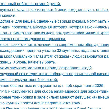
ственный робот с огромной рукой.
вушка показала, как из простой идеи рождается уют: она 
й мелочи.
дставки для вещей, сделанные своими руками, могут быть 
Индии произошла абсурдная история, которая закончилась
т он - пример того, как из идеи рождается практичная и кра
лосольные помидорки по-армянски.
московских клиниках лечение на современном оборудовани
исследовании приняли участие 32 мужчины, недавно ставш
ш мозг буквально "Плавится" от жары - люди становятся р
женцы яблонь. Какие выбрать.
чему засыхает малина в период созревания ягод?
лудочный сок стервятников обладает поразительной кислотно
имо с аккумуляторной кислотой.
чшие бесплатные инструменты для веб-скраппинга 2025
п-15 инструментов для сбора email-адресов для эффективн
орные тренировки в зале сильно меняют девушек как внешне
п-5 лучших прокси для Instagram в 2025 году
п-8 Прокси для Instagram в 2025: Ускорите Свой Аккаунт