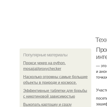
Тех
Про
Популярные материалы
инт
Прокси чекер на python.
— это
mosajjal/proxychecker
и ано
точка
Насколько огромны самые большие
объекты в природе и космосе.
Участ
Эффективные таблетки для борьбы
с никотиновой зависимостью
посет
зашиф
Выкопать картошку и сразу