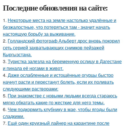
Последние обновления на сайте:
1.
Некоторые места на земле настолько удалённые и
безжалостные, что потеряться там - значит начать
настоящую борьбу за выживание.
2.
Голландский фотограф Альберт дрос вновь покорил
сеть серией захватывающих снимков пейзажей
Кыргызстана.
3.
Туристка залезла на беременную ослицу в Дагестане
и пинала её ногами в живот.
4.
Даже ослабленные и истощённые огурцы быстро
начнут расти и перестанут болеть, если их поливать
следующими растворами:
5.
При знакомстве с новыми людьми всегда стараюсь
мягко обкатать какие-то жесткие для него темы.
6.
Чем подкормить клубнику в мае, чтобы ягоды были
сладкими.
7.
Ещё один круизный лайнер на карантине после