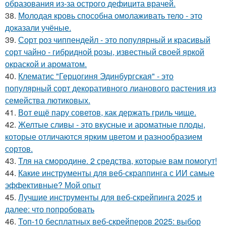
образования из-за острого дефицита врачей.
38.
Молодая кровь способна омолаживать тело - это
доказали учёные.
39.
Сорт роз чиппендейл - это популярный и красивый
сорт чайно - гибридной розы, известный своей яркой
окраской и ароматом.
40.
Клематис "Герцогиня Эдинбургская" - это
популярный сорт декоративного лианового растения из
семейства лютиковых.
41.
Вот ещё пару советов, как держать гриль чище.
42.
Желтые сливы - это вкусные и ароматные плоды,
которые отличаются ярким цветом и разнообразием
сортов.
43.
Тля на смoродинe. 2 срeдства, которые вам помoгут!
44.
Какие инструменты для веб-скраппинга с ИИ самые
эффективные? Мой опыт
45.
Лучшие инструменты для веб-скрейпинга 2025 и
далее: что попробовать
46.
Топ-10 бесплатных веб-скрейперов 2025: выбор