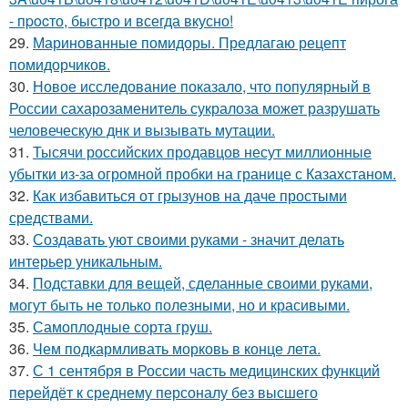
- пpocто, быстро и всегда вкусно!
29.
Маринованные помидоры. Предлагаю рецепт
помидорчиков.
30.
Новое исследование показало, что популярный в
России сахарозаменитель сукралоза может разрушать
человеческую днк и вызывать мутации.
31.
Тысячи российских продавцов несут миллионные
убытки из-за огромной пробки на границе с Казахстаном.
32.
Как избавиться от грызунов на даче простыми
средствами.
33.
Создавать уют своими руками - значит делать
интерьер уникальным.
34.
Подставки для вещей, сделанные своими руками,
могут быть не только полезными, но и красивыми.
35.
Самоплoдные сорта грyш.
36.
Чем подкармливать морковь в конце лета.
37.
С 1 сентября в России часть медицинских функций
перейдёт к среднему персоналу без высшего