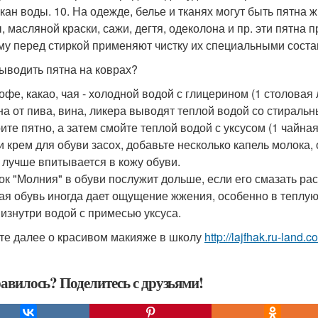
акан воды. 10. На одежде, белье и тканях могут быть пятна
, масляной краски, сажи, дегтя, одеколона и пр. эти пятна 
му перед стиркой применяют чистку их специальными соста
ыводить пятна на коврах?
 кофе, какао, чая - холодной водой с глицерином (1 столовая
тна от пива, вина, ликера выводят теплой водой со стирал
ите пятно, а затем смойте теплой водой с уксусом (1 чайная
ли крем для обуви засох, добавьте несколько капель молока,
, лучше впитывается в кожу обуви.
мок "Молния" в обуви послужит дольше, если его смазать р
вая обувь иногда дает ощущение жжения, особенно в теплую
 изнутри водой с примесью уксуса.
те далее о красивом макияже в школу
http://lajfhak.ru-land.co
авилось? Поделитесь с друзьями!