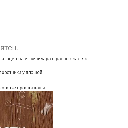
ятен.
а, ацетона и скипидара в равных частях.
.
воротники у плащей.
ыворотке простокваши.