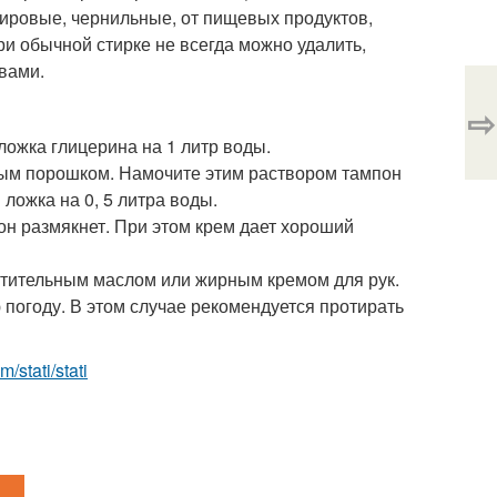
 жировые, чернильные, от пищевых продуктов,
при обычной стирке не всегда можно удалить,
вами.
⇨
 ложка глицерина на 1 литр воды.
ьным порошком. Намочите этим раствором тампон
 ложка на 0, 5 литра воды.
 он размякнет. При этом крем дает хороший
астительным маслом или жирным кремом для рук.
 погоду. В этом случае рекомендуется протирать
m/stati/stati