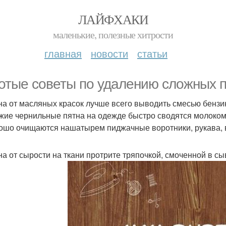
ЛАЙФХАКИ
маленькие, полезные хитрости
главная
новости
статьи
отые советы по удалению сложных п
тна от масляных красок лучше всего выводить смесью бензин
ежие чернильные пятна на одежде быстро сводятся молоком
рошо очищаются нашатырем пиджачные воротники, рукава, 
тна от сырости на ткани протрите тряпочкой, смоченной в с