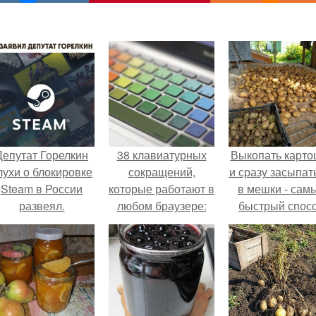
Депутат Горелкин
38 клавиатурных
Выкопать карто
лухи о блокировке
сокращений,
и сразу засыпат
Steam в России
которые работают в
в мешки - сам
развеял.
любом браузере:
быстрый спос
спрятать вмест
урожаем гнил
порезы и боль
клубни.