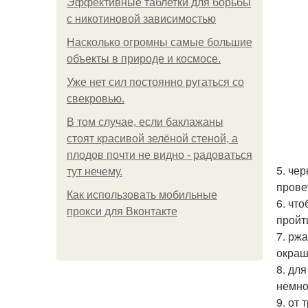
Эффективные таблетки для борьбы
с никотиновой зависимостью
Насколько огромны самые большие
объекты в природе и космосе.
Уже нет сил постоянно ругаться со
свекровью.
В том случае, если баклажаны
стоят красивой зелёной стеной, а
плодов почти не видно - радоваться
5. че
тут нечему.
прове
Как использовать мобильные
6. чт
прокси для Вконтакте
пройт
7. рж
окраш
8. дл
немно
9. от