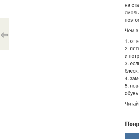
на ст
смолы
поэто
Чем в
⇦
1. от
2. пя
и потр
3. ес
блеск
4. за
5. но
обувь
Читай
Понр