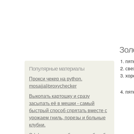
Зол
1. пя
2. св
Популярные материалы
3. хо
Прокси чекер на python.
mosajjal/proxychecker
4. пя
Выкопать картошку и сразу
засыпать её в мешки - самый
быстрый способ спрятать вместе с
урожаем гниль, порезы и больные
клубни.