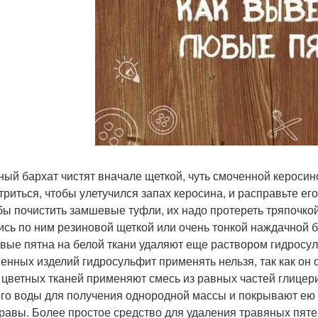
рный бархат чистят вначале щеткой, чуть смоченной керосин
триться, чтобы улетучился запах керосина, и расправьте ег
обы почистить замшевые туфли, их надо протереть тряпочко
ись по ним резиновой щеткой или очень тонкой наждачной б
авые пятна на белой ткани удаляют еще раствором гидросуль
енных изделий гидросульфит применять нельзя, так как он 
я цветных тканей применяют смесь из равных частей глицер
го воды для получения однородной массы и покрывают ею п
 травы. Более простое средство для удаления травяных пяте