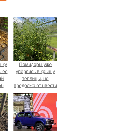
шку
Помидоры уже
ь её
упёрлись в крышу
ый
теплицы, но
об
продолжают цвести
е с
как сумасшедшие?
ь,
ные