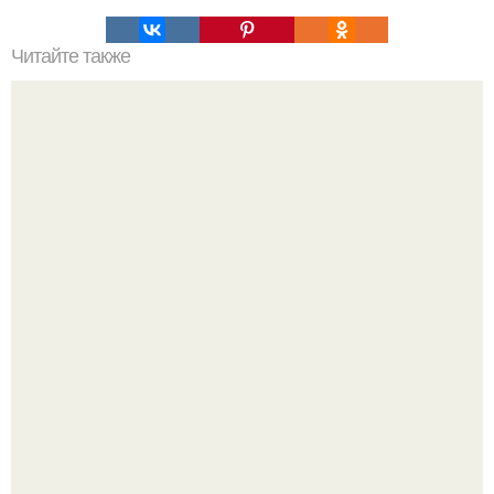
Читайте также
Интересный способ выращивания картофеля, когда
место под посадку ограничено.