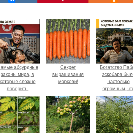
амые абсурдные
Секрет
Богатство Паб
законы мира, в
выращивания
эскобара был
которые сложно
моркови!
настолько
поверить.
огромным, чт
многие истории
нём звучат ка
вымысел.