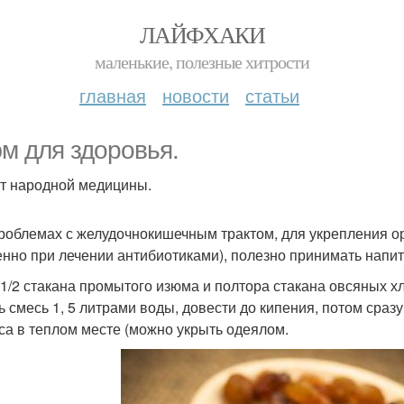
ЛАЙФХАКИ
маленькие, полезные хитрости
главная
новости
статьи
м для здоровья.
т народной медицины.
роблемах с желудочнокишечным трактом, для укрепления о
енно при лечении антибиотиками), полезно принимать напит
 1/2 стакана промытого изюма и полтора стакана овсяных х
ь смесь 1, 5 литрами воды, довести до кипения, потом сразу
аса в теплом месте (можно укрыть одеялом.