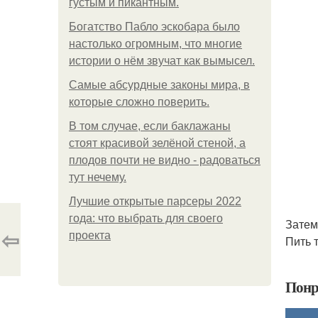
густым и пикантным.
Богатство Пабло эскобара было
настолько огромным, что многие
истории о нём звучат как вымысел.
Самые абсурдные законы мира, в
которые сложно поверить.
В том случае, если баклажаны
стоят красивой зелёной стеной, а
плодов почти не видно - радоваться
тут нечему.
Лучшие открытые парсеры 2022
года: что выбрать для своего
Затем
⇦
проекта
Пить 
Понр