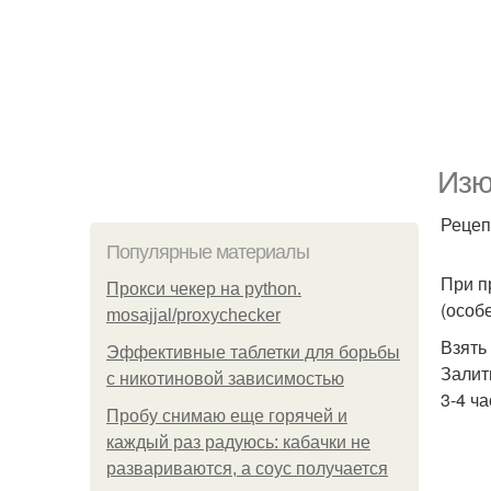
Изю
Рецеп
Популярные материалы
При п
Прокси чекер на python.
(особ
mosajjal/proxychecker
Взять
Эффективные таблетки для борьбы
Залит
с никотиновой зависимостью
3-4 ч
Пробу снимаю еще горячей и
каждый раз радуюсь: кабачки не
развариваются, а соус получается