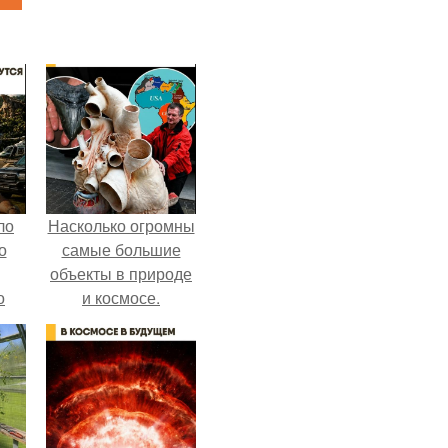
ло
Насколько огромны
о
самые большие
объекты в природе
о
и космосе.
 о
к