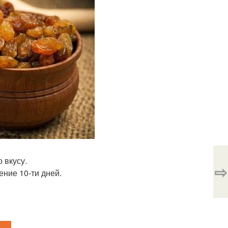
 вкусу.
⇨
ение 10-ти дней.