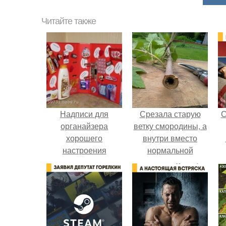
Читайте также
Надписи для
Срезала старую
С
органайзера
ветку смородины, а
хорошего
внутри вместо
настроения
нормальной
распечатать. Идеи
светлой
"Органайзеров
сердцевины
Хорошего
оказалась чёрная
Настроения" с
пустота.
примерами
подарочков.