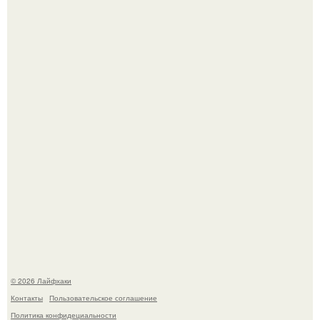
Чем заболела груша и как ее лечить?
В Дубае существует район, который кажется ошибкой
самой реальности.
© 2026 Лайфхаки
Контакты
Пользовательское соглашение
Политика конфидециальности