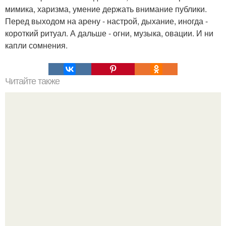
мимика, харизма, умение держать внимание публики.
Перед выходом на арену - настрой, дыхание, иногда -
короткий ритуал. А дальше - огни, музыка, овации. И ни
капли сомнения.
Читайте также
Что делать на ночевке с подругой. Как устроить весёлую
ночёвку с подружками