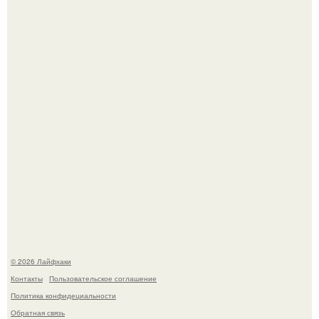
Одно случайное фото эфиопской девушки Элизабет
деста мгновенно разлетелось по всему интернету и
сделало её новой звездой соцсетей.
Смородины в этом году много, а обычное жидкое
варенье у нас как-то не очень едят.
© 2026 Лайфхаки
Контакты
Пользовательское соглашение
Политика конфидециальности
Обратная связь