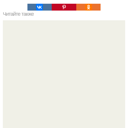
Читайте также
Сырный пирог с ветчиной.
Вытаскиваешь морковь, а там не корнеплод, а целая