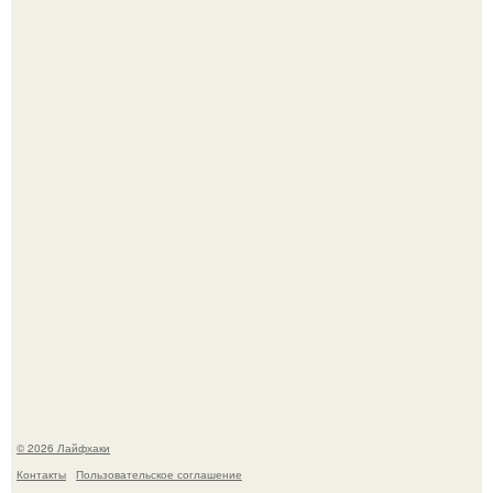
Смородины в этом году много, а обычное жидкое
варенье у нас как-то не очень едят.
Ботва пожелтела, сосед уже достал вилы, и рука сама
тянется копать картошку.
© 2026 Лайфхаки
Контакты
Пользовательское соглашение