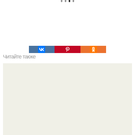
Читайте также
Командная строка интересное. Командная строка cmd,
почувствуй себя хакером.