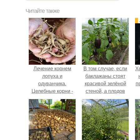
Читайте также
Лечение корнем
В том случае, если
Х
лопуха и
баклажаны стоят
одуванчика.
красивой зелёной
п
Целебные корни -
стеной, а плодов
пырей, одуванчик,
почти не видно -
лопух.
радоваться тут
нечему.