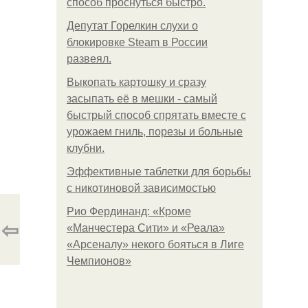
способ проснуться быстро.
Депутат Горелкин слухи о
блокировке Steam в России
развеял.
Выкопать картошку и сразу
засыпать её в мешки - самый
быстрый способ спрятать вместе с
урожаем гниль, порезы и больные
клубни.
Эффективные таблетки для борьбы
с никотиновой зависимостью
Рио Фердинанд: «Кроме
⇦
«Манчестера Сити» и «Реала»
«Арсеналу» некого бояться в Лиге
Чемпионов»