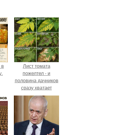
 в
Лист томата
у.
пожелтел - и
половина дачников
сразу хватает
удобрение.