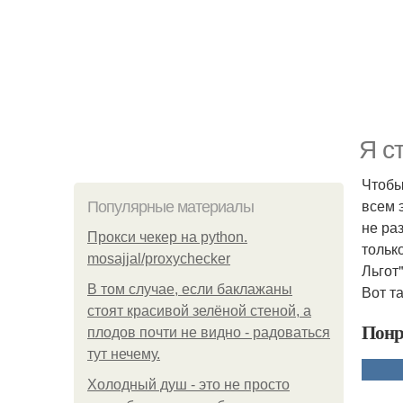
Я с
Чтобы
всем 
Популярные материалы
не ра
Прокси чекер на python.
только
mosajjal/proxychecker
Льгот
В том случае, если баклажаны
Вот т
стоят красивой зелёной стеной, а
Понр
плодов почти не видно - радоваться
тут нечему.
Холодный душ - это не просто