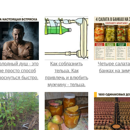
олодный душ - это
Как соблазнить
Четыре салата
не просто способ
тельца. Как
банках на зим
роснуться быстро.
привлечь и влюбить
мужчину - тельца.