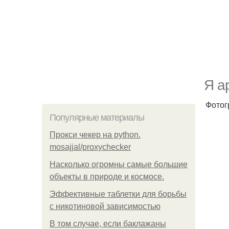
Я а
Фотог
Популярные материалы
Прокси чекер на python.
mosajjal/proxychecker
Насколько огромны самые большие
объекты в природе и космосе.
Эффективные таблетки для борьбы
с никотиновой зависимостью
В том случае, если баклажаны